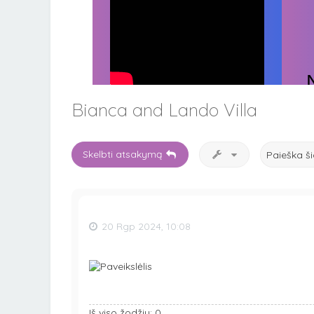
Bianca and Lando Villa
Skelbti atsakymą
20 Rgp 2024, 10:08
Iš viso žodžių: 0