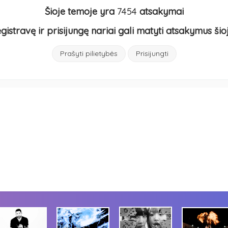
Šioje temoje yra
7454
atsakymai
egistravę ir prisijungę nariai gali matyti atsakymus šio
Prašyti pilietybės
Prisijungti