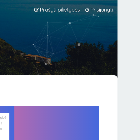
Prašyti pilietybės
Prisijungti
lybė
is
ko