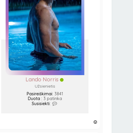
Lando Norris
Užsienietis
Pasireiškimai:
3841
Duota :
3 patinka
S
Susisiekti:
u
s
i
Į
s
i
v
e
i