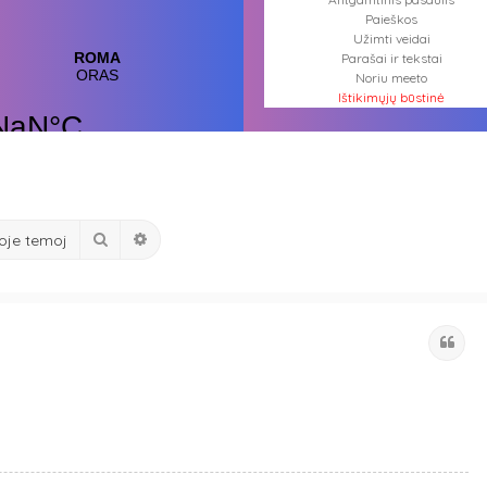
Paieškos
Užimti veidai
Parašai ir tekstai
Noriu meeto
Ištikimųjų būstinė
Nemirtingųjų būstinė
Ieškoti
Išplėstinė paieška
Citu