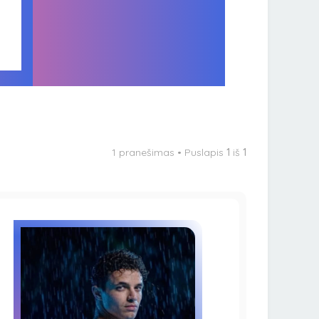
1 pranešimas • Puslapis
1
iš
1
oti