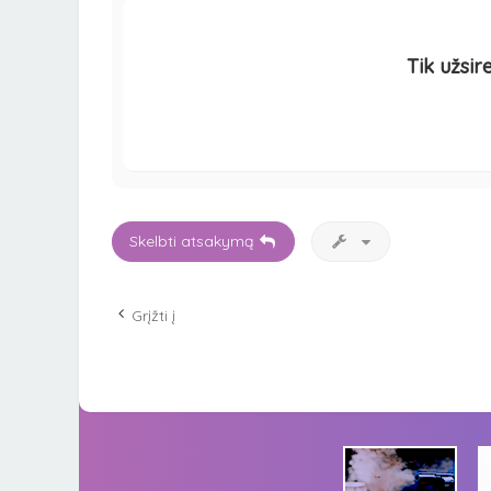
Tik užsir
Skelbti atsakymą
Grįžti į