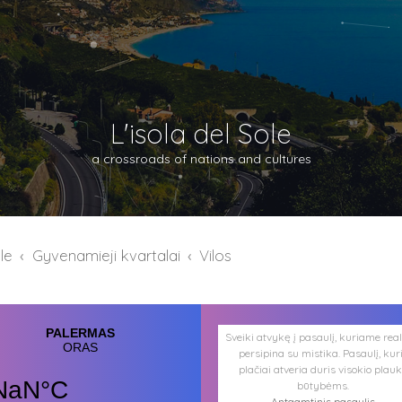
L'isola del Sole
a crossroads of nations and cultures
ole
Gyvenamieji kvartalai
Vilos
Sveiki atvykę į pasaulį, kuriame rea
persipina su mistika. Pasaulį, kur
plačiai atveria duris visokio plau
būtybėms.
Antgamtinis pasaulis