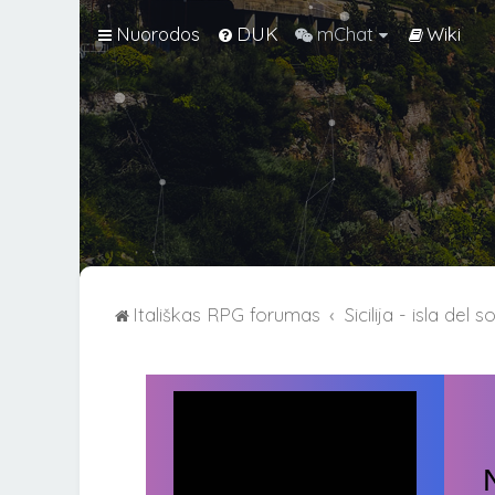
Nuorodos
DUK
mChat
Wiki
Itališkas RPG forumas
Sicilija - isla del s