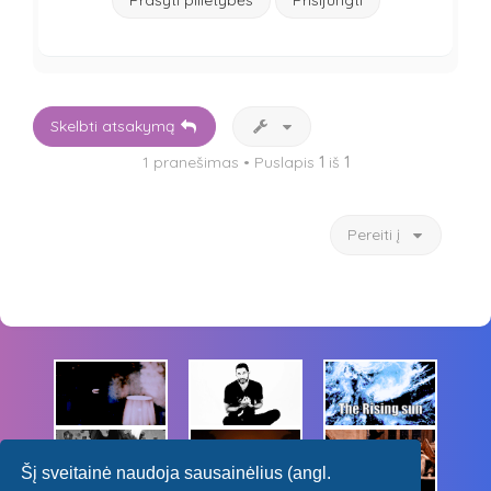
Skelbti atsakymą
1 pranešimas • Puslapis
1
iš
1
Pereiti į
Šį sveitainė naudoja sausainėlius (angl.