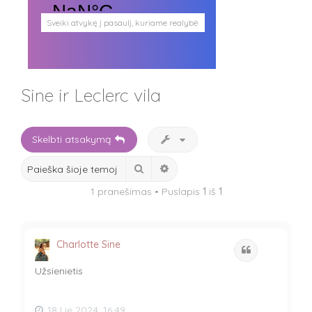
Sveiki atvykę į pasaulį, kuriame realybė
persipina su mistika. Pasaulį, kuris
plačiai atveria duris visokio plauko
būtybėms.
Antgamtinis pasaulis
Paieškos
Sine ir Leclerc vila
Užimti veidai
Parašai ir tekstai
Noriu meeto
Ištikimųjų būstinė
Skelbti atsakymą
Nemirtingųjų būstinė
Ieškoti
Išplėstinė paieška
1 pranešimas • Puslapis
1
iš
1
Charlotte Sine
Cituoti
Užsienietis
18 Lie 2024, 16:49