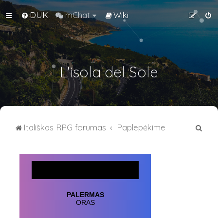
DUK
mChat
Wiki
L'isola del Sole
I
Itališkas RPG forumas
Paplepėkime
e
š
k
o
t
i