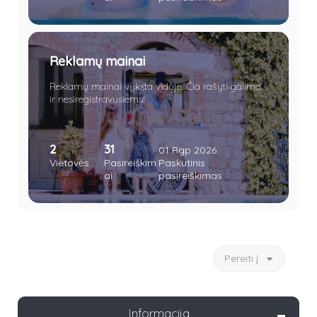
Reklamų mainai
Reklamų mainai vyksta viduje. Čia rašyti galima
ir nesiregistravusiems!
2
31
01 Rgp 2026
Vietovės
Pasireiškim
Paskutinis
ai
pasireiškimas
Pereiti į
Informacija