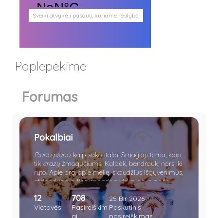
Sveiki atvykę į pasaulį, kuriame realybė
persipina su mistika. Pasaulį, kuris
plačiai atveria duris visokio plauko
būtybėms.
Antgamtinis pasaulis
Paieškos
Paplepėkime
Užimti veidai
Parašai ir tekstai
Noriu meeto
Forumas
Ištikimųjų būstinė
Nemirtingųjų būstinė
Pokalbiai
Piano piano
, kaip sako italai. Smagioji tema, kaip
tik
crazy
žmogučiams! Kalbėk, bendrauk, nors iki
ryto. Apie orą, apie meilę, skaudžius išgyvenimus,
atsibodusią rutiną ar tiesiog viską ir tuo pačiu
nieką.
12
708
25 Bir 2026
Vietovės
Pasireiškim
Paskutinis
ai
pasireiškimas