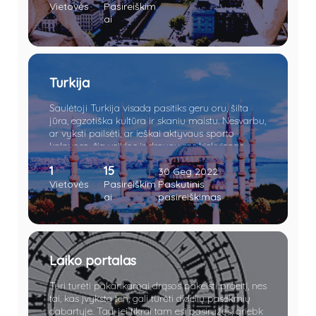
Vietovės
Pasireiškim
ai
Turkija
Saulėtoji Turkija visada pasitiks geru oru, šilta
jūra, egzotiška kultūra ir skaniu maistu. Nesvarbu,
ar vyksti pailsėti, ar ieškai aktyvaus sporto
kalnuose, čia veiklos ir draugų ras kiekvienas.
1
15
30 Geg 2022
Vietovės
Pasireiškim
Paskutinis
ai
pasireiškimas
Laiko portalas
Turi turėti pakankamai drąsos pakeisti praeitį, nes
tai, kas įvyksta ten, gali turėti didelių pasekmių
dabartyje. Tad, jei tikrai tam esi pasiryžęs, griebk