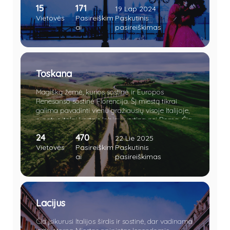
15
171
restorane bei paragauti geriausio ir ilgiausiai
19 Lap 2024
brandinto vyno visoje Italijoje ar parašyti laišką
Vietovės
Pasireiškim
Paskutinis
Džiuljetai. Trokšti romantikos ir meilės, o gal
ai
pasireiškimas
ieškai tobulos vietos pasipiršti savo mylimajai?
Tuomet užsuk į meilės kupiną kraštą!
Toskana
Magišką žemė, kurios sostinė ir Europos
Renesanso sostinė Florencija. Šį miestą tikrai
galima pavadinti vienu gražiausių visoje Italijoje,
o patys italai kartais labiau vertina nei Romą. Čia
tiek architektūrinio paveldo, kad Stendalio
24
470
sindromas ištiks akimirksniu. Tad, gyventi Italijoje
22 Lie 2025
ir neapsilankyti Florencijoje - štai kas yra
Vietovės
Pasireiškim
Paskutinis
vadinama nuodėme.
ai
pasireiškimas
Lacijus
Čia įsikurusi Italijos širdis ir sostinė, dar vadinama