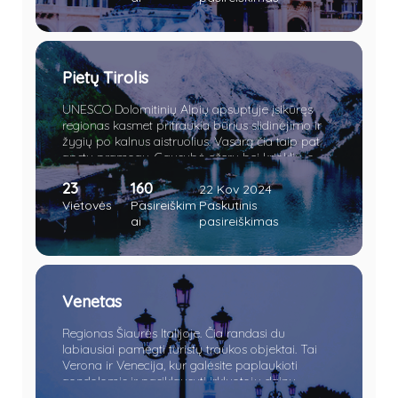
mados korifėjai –
Valentino, Gucci, Versace,
Prada, Armani ir Dolce & Gabbana
.
Pietų Tirolis
UNESCO Dolomitinių Alpių apsuptyje įsikūręs
regionas kasmet pritraukia būrius slidinėjimo ir
žygių po kalnus aistruolius. Vasarą čia taip pat
apstu pramogų. Gausybė ežerų bei krioklių, o
vietomis net piramidžių. Apsilankę sostinėje
23
160
nesuglumkite pasijutę lyg Austrijoje. Verčiau
22 Kov 2024
paskanaukite šviežios polentos bei obuolių
Vietovės
Pasireiškim
Paskutinis
štrudelio.
ai
pasireiškimas
Venetas
Regionas Šiaurės Italijoje. Čia randasi du
labiausiai pamėgti turistų traukos objektai. Tai
Verona ir Venecija, kur galėsite paplaukioti
gondolomis ir pasiklausyti irkluotojų dainų,
pasimėgauti nuostabiu vietos maistu jaukiame