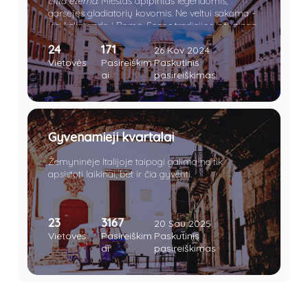
città eterna
. Miestas apipintas legendomis,
garsėjęs gladiatorių kovomis. Ne veltui sakoma -
visi keliai veda į Romą. Senos tradicijos ir turtinga
istorinė praeitis paliko Italijai daugybę meno ir
24
171
architektūros lobių. „Amžinasis miestas“ lyg
26 Kov 2024
magnetas traukia keliautojus iš viso pasaulio.
Vietovės
Pasireiškim
Paskutinis
Vieni jį dievina, kiti keikia, tačiau vienaip ar kitaip
ai
pasireiškimas
miestas nelieka nepastebėtas.
Gyvenamieji kvartalai
Žemyninėje Italijoje taipogi galima ne tik
apsistoti laikinai, bet ir čia gyventi.
23
3167
20 Sau 2025
Vietovės
Pasireiškim
Paskutinis
ai
pasireiškimas