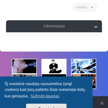
Pereiti į
Informacija
Šį sveitainė naudoja sausainėlius (angl.
cookies) kad jūsų patikrtis šioje svetainėje būtų
kuo geriausia.
Sužinoti daugiau
Itališkas RPG forumas