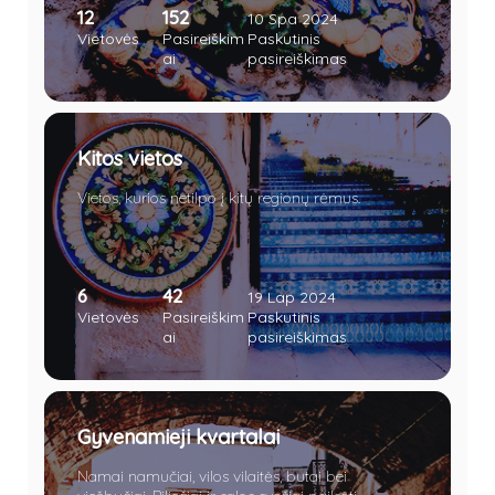
12
152
10 Spa 2024
Vietovės
Pasireiškim
Paskutinis
ai
pasireiškimas
Kitos vietos
Vietos, kurios netilpo į kitų regionų rėmus.
6
42
19 Lap 2024
Vietovės
Pasireiškim
Paskutinis
ai
pasireiškimas
Gyvenamieji kvartalai
Namai namučiai, vilos vilaitės, butai bei