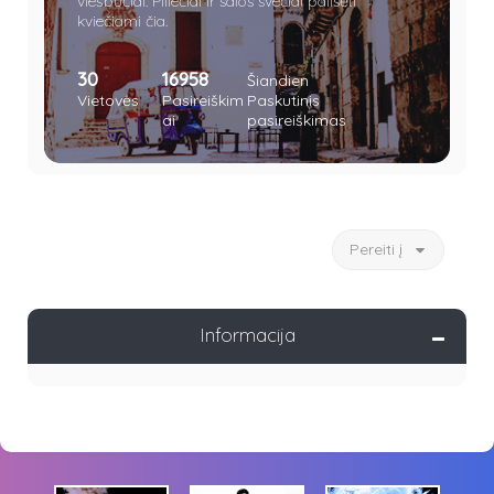
viešbučiai. Piliečiai ir salos svečiai pailsėti
kviečiami čia.
30
16958
Šiandien
Vietovės
Pasireiškim
Paskutinis
ai
pasireiškimas
Pereiti į
Informacija