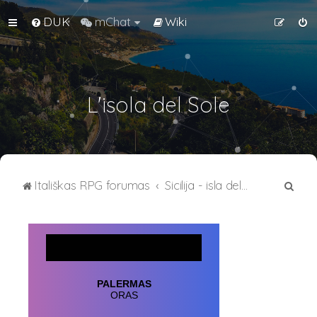
DUK
mChat
Wiki
L'isola del Sole
I
Itališkas RPG forumas
Sicilija - isla del sole
e
š
k
o
t
i