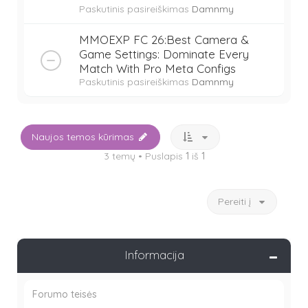
Paskutinis pasireiškimas
Damnmy
MMOEXP FC 26:Best Camera &
Game Settings: Dominate Every
Match With Pro Meta Configs
Paskutinis pasireiškimas
Damnmy
Naujos temos kūrimas
3 temų • Puslapis
1
iš
1
Pereiti į
Informacija
Forumo teisės