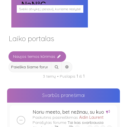
Sveiki atvykę į pasaulį, kuriame realybė
persipina su mistika. Pasaulį, kuris
plačiai atveria duris visokio plauko
būtybėms.
Antgamtinis pasaulis
Paieškos
Laiko portalas
Užimti veidai
Parašai ir tekstai
Noriu meeto
Ištikimųjų būstinė
Naujos temos kūrimas
Nemirtingųjų būstinė
Ieškoti
Išplėstinė paieška
3 temų • Puslapis
1
iš
1
Svarbūs pranešimai
Noriu meeto, bet nežinau, su kuo
Paskutinis pasireiškimas
Aidin Laurent
Parašytas forume
Tai kas svarbiausia