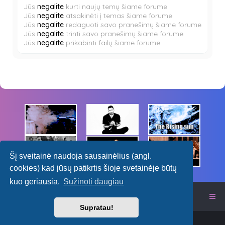
Jūs
negalite
kurti naujų temų šiame forume
Jūs
negalite
atsakinėti į temas šiame forume
Jūs
negalite
redaguoti savo pranešimų šiame forume
Jūs
negalite
trinti savo pranešimų šiame forume
Jūs
negalite
prikabinti failų šiame forume
Šį sveitainė naudoja sausainėlius (angl.
cookies) kad jūsų patikrtis šioje svetainėje būtų
kuo geriausia.
Sužinoti daugiau
Itališkas RPG forumas
Supratau!
Powered by
phpBB
™