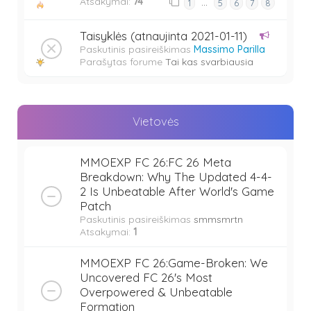
Atsakymai:
74
…
1
5
6
7
8
Taisyklės (atnaujinta 2021-01-11)
Paskutinis pasireiškimas
Massimo Parilla
Parašytas forume
Tai kas svarbiausia
Vietovės
MMOEXP FC 26:FC 26 Meta
Breakdown: Why The Updated 4-4-
2 Is Unbeatable After World's Game
Patch
Paskutinis pasireiškimas
smmsmrtn
Atsakymai:
1
MMOEXP FC 26:Game-Broken: We
Uncovered FC 26's Most
Overpowered & Unbeatable
Formation