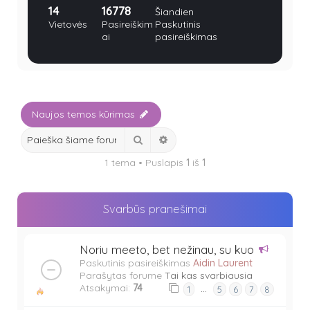
14
16778
Šiandien
Vietovės
Pasireiškim
Paskutinis
ai
pasireiškimas
Naujos temos kūrimas
Ieškoti
Išplėstinė paieška
1 tema • Puslapis
1
iš
1
Svarbūs pranešimai
Noriu meeto, bet nežinau, su kuo
Paskutinis pasireiškimas
Aidin Laurent
Parašytas forume
Tai kas svarbiausia
Atsakymai:
74
…
1
5
6
7
8