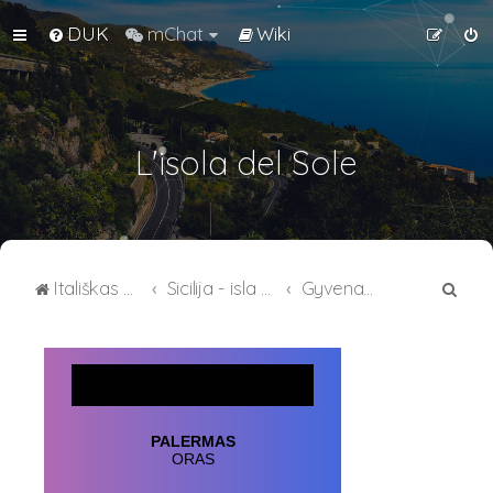
DUK
mChat
Wiki
L'isola del Sole
I
Itališkas RPG forumas
Sicilija - isla del sole
Gyvenamieji kvartalai
e
š
k
o
t
i