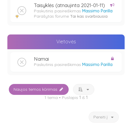
Taisyklės (atnaujinta 2021-01-11)
Paskutinis pasireiškimas
Massimo Parilla
Parašytas forume
Tai kas svarbiausia
Vietovės
Namai
Paskutinis pasireiškimas
Massimo Parilla
Naujos temos kūrimas
1 tema • Puslapis
1
iš
1
Pereiti į