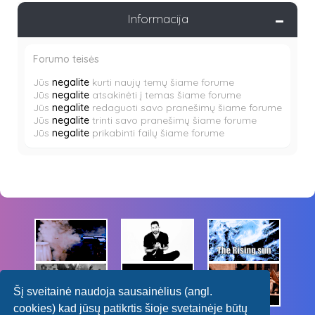
Informacija
Forumo teisės
Jūs
negalite
kurti naujų temų šiame forume
Jūs
negalite
atsakinėti į temas šiame forume
Jūs
negalite
redaguoti savo pranešimų šiame forume
Jūs
negalite
trinti savo pranešimų šiame forume
Jūs
negalite
prikabinti failų šiame forume
Šį sveitainė naudoja sausainėlius (angl.
cookies) kad jūsų patikrtis šioje svetainėje būtų