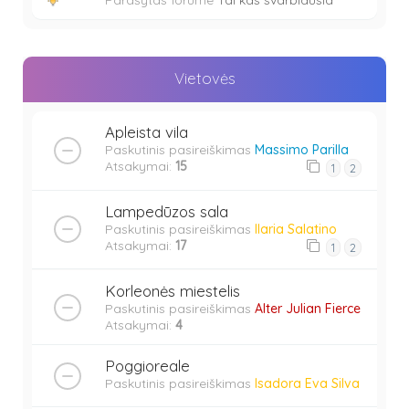
Vietovės
Apleista vila
Paskutinis pasireiškimas
Massimo Parilla
Atsakymai:
15
1
2
Lampedūzos sala
Paskutinis pasireiškimas
Ilaria Salatino
Atsakymai:
17
1
2
Korleonės miestelis
Paskutinis pasireiškimas
Alter Julian Fierce
Atsakymai:
4
Poggioreale
Paskutinis pasireiškimas
Isadora Eva Silva