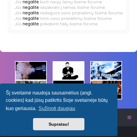
Jūs
negalite
kurti naujų temų šiame forume
Jūs
negalite
atsakinėti į temas šiame forume
Jūs
negalite
redaguoti savo pranešimų šiame forume
Jūs
negalite
trinti savo pranešimų šiame forume
Jūs
negalite
prikabinti failų šiame forume
Šį sveitainė naudoja sausainėlius (angl.
cookies) kad jūsų patikrtis šioje svetainėje būtų
kuo geriausia.
Sužinoti daugiau
Itališkas RPG forumas
Supratau!
Powered by
phpBB
™