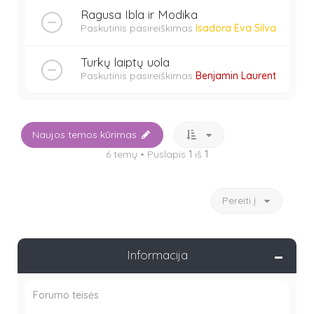
Ragusa Ibla ir Modika
Paskutinis pasireiškimas
Isadora Eva Silva
Turkų laiptų uola
Paskutinis pasireiškimas
Benjamin Laurent
Naujos temos kūrimas
6 temų • Puslapis
1
iš
1
Pereiti į
Informacija
Forumo teisės