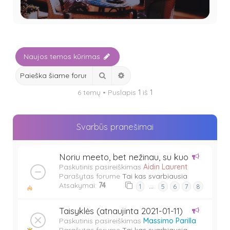
Naujos temos kūrimas
Ieškoti
Išplėstinė paieška
6 temų • Puslapis
1
iš
1
Svarbūs pranešimai
Noriu meeto, bet nežinau, su kuo
Paskutinis pasireiškimas
Aidin Laurent
Parašytas forume
Tai kas svarbiausia
Atsakymai:
74
…
1
5
6
7
8
Taisyklės (atnaujinta 2021-01-11)
Paskutinis pasireiškimas
Massimo Parilla
Parašytas forume
Tai kas svarbiausia