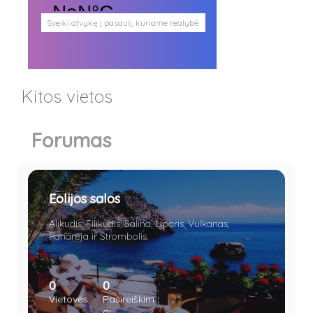
Sveiki atvykę į pasaulį, kuriame realybė
persipina su mistika. Pasaulį, kuris
plačiai atveria duris visokio plauko
būtybėms.
Antgamtinis pasaulis
Paieškos
Kitos vietos
Užimti veidai
Parašai ir tekstai
Noriu meeto
Forumas
Ištikimųjų būstinė
Nemirtingųjų būstinė
Eolijos salos
Alikudis, Filikudis, Salina, Liparis, Vulkanas,
Panarėja ir Strombolis.
0
0
Vietovės
Pasireiškim
ai