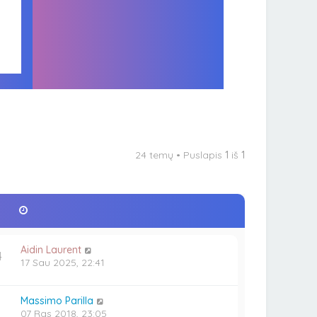
24 temų • Puslapis
1
iš
1
Aidin Laurent
4
17 Sau 2025, 22:41
Massimo Parilla
07 Rgs 2018, 23:05