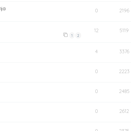
ija
0
2196
12
5119
1
2
4
3376
0
2223
0
2485
0
2612
0
2375