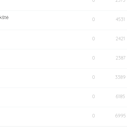
kštė
0
4531
0
2421
0
2387
0
3389
0
6185
0
6995