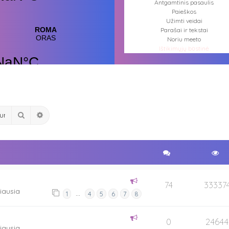
Antgamtinis pasaulis
Paieškos
Užimti veidai
Parašai ir tekstai
Noriu meeto
Ištikimųjų būstinė
Nemirtingųjų būstinė
Ieškoti
Išplėstinė paieška
74
33337
iausia
…
1
4
5
6
7
8
0
24644
iausia