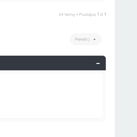
24 temų • Puslapis
1
iš
1
Pereiti į