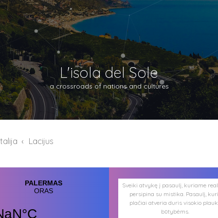
L'isola del Sole
a crossroads of nations and cultures
alija
Lacijus
Sveiki atvykę į pasaulį, kuriame rea
persipina su mistika. Pasaulį, kur
plačiai atveria duris visokio plau
būtybėms.