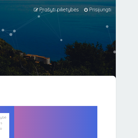
Prašyti pilietybės
Prisijungti
lybė
is
ko