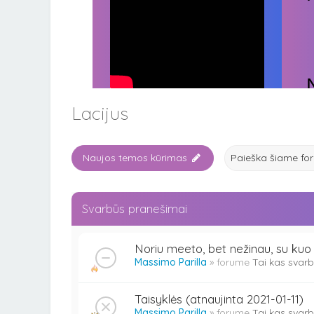
Lacijus
Naujos temos kūrimas
Svarbūs pranešimai
Noriu meeto, bet nežinau, su kuo
Massimo Parilla
» forume
Tai kas svarb
Taisyklės (atnaujinta 2021-01-11)
Massimo Parilla
» forume
Tai kas svarb