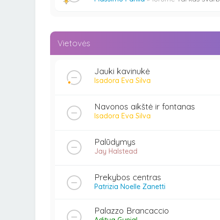
Vietovės
Jauki kavinukė
Isadora Eva Silva
Navonos aikštė ir fontanas
Isadora Eva Silva
Palūdymys
Jay Halstead
Prekybos centras
Patrizia Noelle Zanetti
Palazzo Brancaccio
Aditya Gunjal