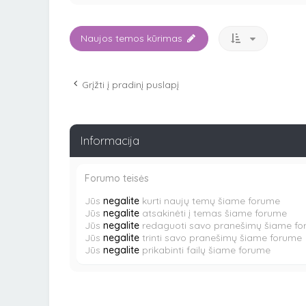
Naujos temos kūrimas
Grįžti į pradinį puslapį
Informacija
Forumo teisės
Jūs
negalite
kurti naujų temų šiame forume
Jūs
negalite
atsakinėti į temas šiame forume
Jūs
negalite
redaguoti savo pranešimų šiame f
Jūs
negalite
trinti savo pranešimų šiame forume
Jūs
negalite
prikabinti failų šiame forume