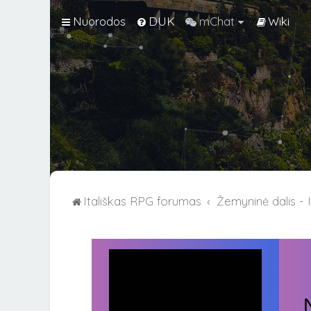
Nuorodos
DUK
mChat
Wiki
Itališkas RPG forumas
Žemyninė dalis - It