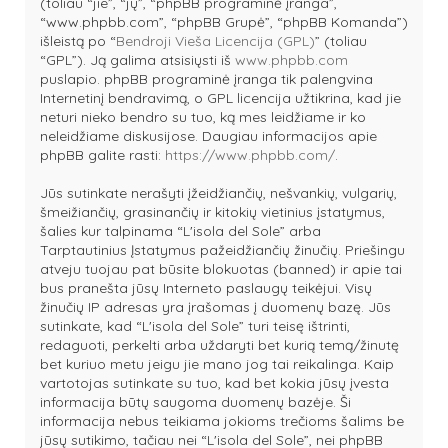
(toliau “jie”, “jų”, “phpBB programinė įranga”,
“www.phpbb.com”, “phpBB Grupė”, “phpBB Komanda”)
išleistą po “
Bendroji Vieša Licencija (GPL)
” (toliau
“GPL”). Ją galima atsisiųsti iš
www.phpbb.com
puslapio. phpBB programinė įranga tik palengvina
Internetinį bendravimą, o GPL licencija užtikrina, kad jie
neturi nieko bendro su tuo, ką mes leidžiame ir ko
neleidžiame diskusijose. Daugiau informacijos apie
phpBB galite rasti:
https://www.phpbb.com/
.
Jūs sutinkate nerašyti įžeidžiančių, nešvankių, vulgarių,
šmeižiančių, grasinančių ir kitokių vietinius įstatymus,
šalies kur talpinama “L'isola del Sole” arba
Tarptautinius Įstatymus pažeidžiančių žinučių. Priešingu
atveju tuojau pat būsite blokuotas (banned) ir apie tai
bus pranešta jūsų Interneto paslaugų teikėjui. Visų
žinučių IP adresas yra įrašomas į duomenų bazę. Jūs
sutinkate, kad “L'isola del Sole” turi teisę ištrinti,
redaguoti, perkelti arba uždaryti bet kurią temą/žinutę
bet kuriuo metu jeigu jie mano jog tai reikalinga. Kaip
vartotojas sutinkate su tuo, kad bet kokia jūsų įvesta
informacija būtų saugoma duomenų bazėje. Ši
informacija nebus teikiama jokioms trečioms šalims be
jūsų sutikimo, tačiau nei “L'isola del Sole”, nei phpBB