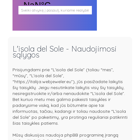
Sveiki atvykę į pasaulį, kuriame realybė
persipina su mistika. Pasaulį, kuris
plačiai atveria duris visokio plauko
būtybėms.
Antgamtinis pasaulis
Paieškos
Užimti veidai
L'isola del Sole - Naudojimosi
Parašai ir tekstai
sąlygos
Noriu meeto
Ištikimųjų būstinė
Nemirtingųjų būstinė
Prisijungdami prie “L'isola del Sole” (toliau “mes”,
“mūsų”, “L'isola del Sole”,
“https://italija.webjeweler.eu”), jūs pasižadate laikytis
šių taisyklių. Jeigu nesutinkate laikytis visų šių taisyklių,
nesiregistruokite ir/arba nenaudokite “L'isola del Sole”.
Bet kuriuo metu mes galima pakeisti taisykles ir
padarysime viską, kad jūs būtumėte apie tai
informuotas, tačiau, kadangi ir toliau naudosite “L'isola
del Sole” po pakeitimų, yra protinga reguliariai patikrinti
šias taisykles patiems.
Mūsų diskusijos naudoja phpBB programinę įrangą