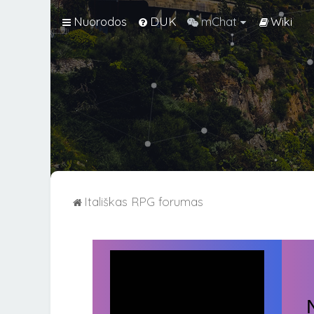
Nuorodos
DUK
mChat
Wiki
Itališkas RPG forumas