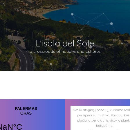
L'isola del Sole
a crossroads of nations and cultures
Sveiki atvykę į pasaulį, kuriame rea
persipina su mistika. Pasaulį, kur
plačiai atveria duris visokio plau
būtybėms.