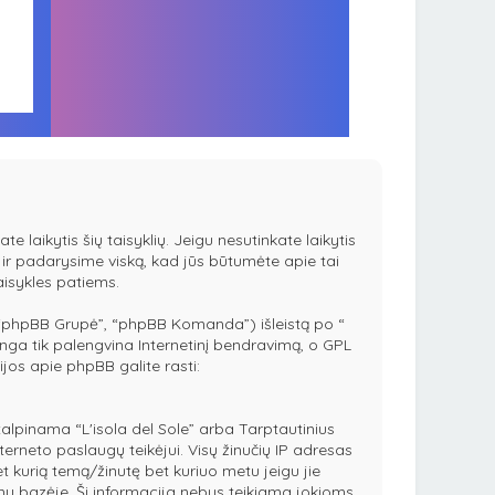
te laikytis šių taisyklių. Jeigu nesutinkate laikytis
es ir padarysime viską, kad jūs būtumėte apie tai
taisykles patiems.
 “phpBB Grupė”, “phpBB Komanda”) išleistą po “
ga tik palengvina Internetinį bendravimą, o GPL
ijos apie phpBB galite rasti:
r talpinama “L'isola del Sole” arba Tarptautinius
terneto paslaugų teikėjui. Visų žinučių IP adresas
et kurią temą/žinutę bet kuriuo metu jeigu jie
nų bazėje. Ši informacija nebus teikiama jokioms