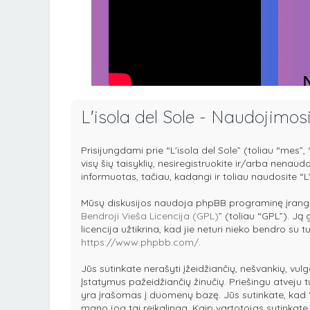
L'isola del Sole - Naudojimos
Prisijungdami prie “L'isola del Sole” (toliau “mes”, “
visų šių taisyklių, nesiregistruokite ir/arba nenau
informuotas, tačiau, kadangi ir toliau naudosite “L'
Mūsų diskusijos naudoja phpBB programinę įrangą
Bendroji Vieša Licencija (GPL)
” (toliau “GPL”). Ją 
licencija užtikrina, kad jie neturi nieko bendro su
https://www.phpbb.com/
.
Jūs sutinkate nerašyti įžeidžiančių, nešvankių, vulg
Įstatymus pažeidžiančių žinučių. Priešingu atveju 
yra įrašomas į duomenų bazę. Jūs sutinkate, kad “L'i
mano jog tai reikalinga. Kaip vartotojas sutinkat