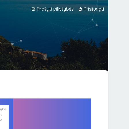
Prašyti pilietybės
Prisijungti
lybė
is
ko