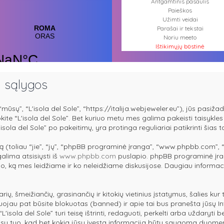
Antgamtinis pasaulis
Paieškos
Užimti veidai
Parašai ir tekstai
Noriu meeto
Ištikimųjų būstinė
Nemirtingųjų būstinė
i sąlygos
mūsų”, “L'isola del Sole”, “https://italija.webjeweler.eu”), jūs pasižada
dokite “L'isola del Sole”. Bet kuriuo metu mes galima pakeisti taisykl
isola del Sole” po pakeitimų, yra protinga reguliariai patikrinti šias 
 (toliau “jie”, “jų”, “phpBB programinė įranga”, “www.phpbb.com”,
galima atsisiųsti iš
www.phpbb.com
puslapio. phpBB programinė įran
 tuo, ką mes leidžiame ir ko neleidžiame diskusijose. Daugiau informac
arių, šmeižiančių, grasinančių ir kitokių vietinius įstatymus, šalies ku
tuojau pat būsite blokuotas (banned) ir apie tai bus pranešta jūsų In
sola del Sole” turi teisę ištrinti, redaguoti, perkelti arba uždaryti b
e su tuo, kad bet kokia jūsų įvesta informacija būtų saugoma duome