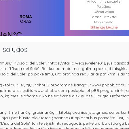
Antgamtinis pasaulis
Paieškos
Užimti veidai
Parašai ir tekstai
Noriu meeto
Ištikimųjų būstinė
Nemirtingųjų būstinė
i sąlygos
mūsų”, “L'isola del Sole”, “https://italija.webjeweler.eu”), jūs pasižada
dokite “L'isola del Sole”. Bet kuriuo metu mes galima pakeisti taisykl
isola del Sole” po pakeitimų, yra protinga reguliariai patikrinti šias 
 (toliau “jie”, “jų”, “phpBB programinė įranga”, “www.phpbb.com”,
galima atsisiųsti iš
www.phpbb.com
puslapio. phpBB programinė įran
 tuo, ką mes leidžiame ir ko neleidžiame diskusijose. Daugiau informac
arių, šmeižiančių, grasinančių ir kitokių vietinius įstatymus, šalies ku
tuojau pat būsite blokuotas (banned) ir apie tai bus pranešta jūsų In
sola del Sole” turi teisę ištrinti, redaguoti, perkelti arba uždaryti b
e su tuo, kad bet kokia jūsų įvesta informacija būtų saugoma duome