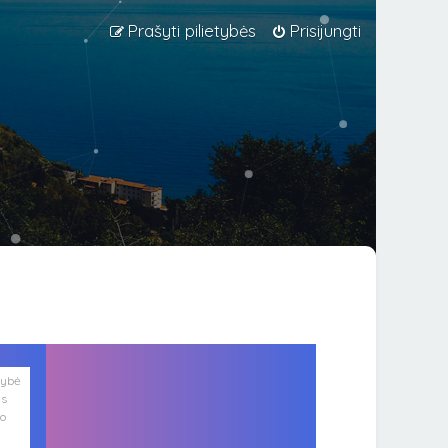
Prašyti pilietybės
Prisijungti
lybė
is
ko