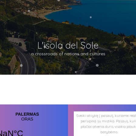
L'isola del Sole
a crossroads of nations and cultures
Sveiki atvykę į pasaulį, kuriame rea
persipina su mistika. Pasaulį, kur
plačiai atveria duris visokio plau
būtybėms.