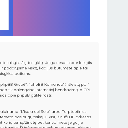
te laikytis šių taisyklių. Jeigu nesutinkate laikytis
es ir padarysime viską, kad jūs būtumėte apie tai
taisykles patiems.
 “phpBB Grupė”, “phpBB Komanda”) išleistą po “
ga tik palengvina Internetinį bendravimą, o GPL
ijos apie phpBB galite rasti:
r talpinama “L'isola del Sole” arba Tarptautinius
terneto paslaugų teikėjui. Visų žinučių IP adresas
et kurią temą/žinutę bet kuriuo metu jeigu jie
nų bazėje. Ši informacija nebus teikiama jokioms