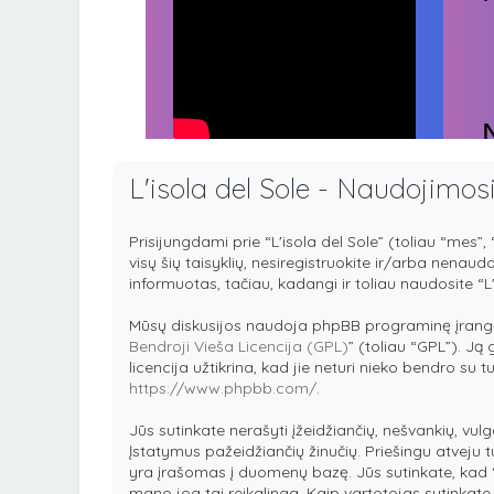
L'isola del Sole - Naudojimos
Prisijungdami prie “L'isola del Sole” (toliau “mes”, “
visų šių taisyklių, nesiregistruokite ir/arba nenau
informuotas, tačiau, kadangi ir toliau naudosite “L'
Mūsų diskusijos naudoja phpBB programinę įrangą
Bendroji Vieša Licencija (GPL)
” (toliau “GPL”). Ją 
licencija užtikrina, kad jie neturi nieko bendro su
https://www.phpbb.com/
.
Jūs sutinkate nerašyti įžeidžiančių, nešvankių, vulg
Įstatymus pažeidžiančių žinučių. Priešingu atveju 
yra įrašomas į duomenų bazę. Jūs sutinkate, kad “L'i
mano jog tai reikalinga. Kaip vartotojas sutinkat