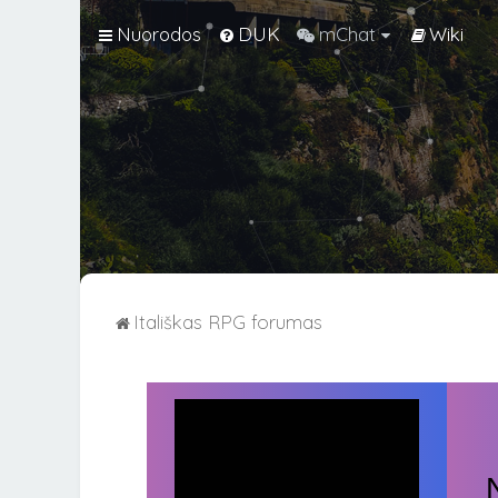
Nuorodos
DUK
mChat
Wiki
Itališkas RPG forumas