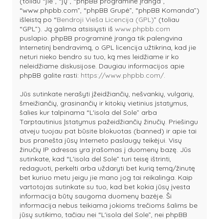
(toliau “jie”, “jų”, “phpBB programinė įranga”,
“www.phpbb.com”, “phpBB Grupė”, “phpBB Komanda”)
išleistą po “
Bendroji Vieša Licencija (GPL)
” (toliau
“GPL”). Ją galima atsisiųsti iš
www.phpbb.com
puslapio. phpBB programinė įranga tik palengvina
Internetinį bendravimą, o GPL licencija užtikrina, kad jie
neturi nieko bendro su tuo, ką mes leidžiame ir ko
neleidžiame diskusijose. Daugiau informacijos apie
phpBB galite rasti:
https://www.phpbb.com/
.
Jūs sutinkate nerašyti įžeidžiančių, nešvankių, vulgarių,
šmeižiančių, grasinančių ir kitokių vietinius įstatymus,
šalies kur talpinama “L'isola del Sole” arba
Tarptautinius Įstatymus pažeidžiančių žinučių. Priešingu
atveju tuojau pat būsite blokuotas (banned) ir apie tai
bus pranešta jūsų Interneto paslaugų teikėjui. Visų
žinučių IP adresas yra įrašomas į duomenų bazę. Jūs
sutinkate, kad “L'isola del Sole” turi teisę ištrinti,
redaguoti, perkelti arba uždaryti bet kurią temą/žinutę
bet kuriuo metu jeigu jie mano jog tai reikalinga. Kaip
vartotojas sutinkate su tuo, kad bet kokia jūsų įvesta
informacija būtų saugoma duomenų bazėje. Ši
informacija nebus teikiama jokioms trečioms šalims be
jūsų sutikimo, tačiau nei “L'isola del Sole”, nei phpBB