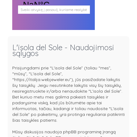
Sveiki atvykę į pasaulį, kuriame realybė
persipina su mistika. Pasaulį, kuris
plačiai atveria duris visokio plauko
būtybėms.
Antgamtinis pasaulis
Paieškos
Užimti veidai
L'isola del Sole - Naudojimosi
Parašai ir tekstai
sąlygos
Noriu meeto
Ištikimųjų būstinė
Nemirtingųjų būstinė
Prisijungdami prie “L'isola del Sole” (toliau “mes”,
“mūsų”, “L'isola del Sole”,
“https://italija.webjeweler.eu”), jūs pasižadate laikytis
šių taisyklių. Jeigu nesutinkate laikytis visų šių taisyklių,
nesiregistruokite ir/arba nenaudokite “L'isola del Sole”.
Bet kuriuo metu mes galima pakeisti taisykles ir
padarysime viską, kad jūs būtumėte apie tai
informuotas, tačiau, kadangi ir toliau naudosite “L'isola
del Sole” po pakeitimų, yra protinga reguliariai patikrinti
šias taisykles patiems.
Mūsų diskusijos naudoja phpBB programinę įrangą