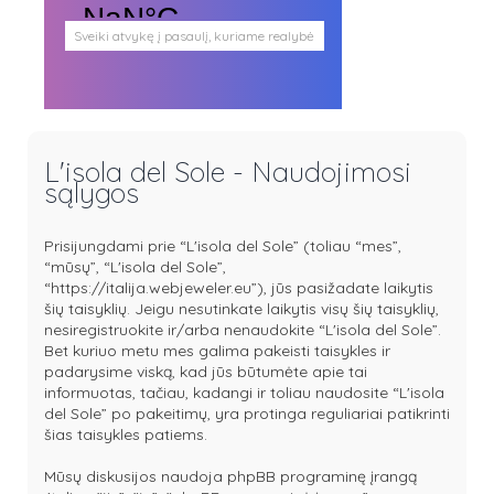
Sveiki atvykę į pasaulį, kuriame realybė
persipina su mistika. Pasaulį, kuris
plačiai atveria duris visokio plauko
būtybėms.
Antgamtinis pasaulis
Paieškos
Užimti veidai
L'isola del Sole - Naudojimosi
Parašai ir tekstai
sąlygos
Noriu meeto
Ištikimųjų būstinė
Nemirtingųjų būstinė
Prisijungdami prie “L'isola del Sole” (toliau “mes”,
“mūsų”, “L'isola del Sole”,
“https://italija.webjeweler.eu”), jūs pasižadate laikytis
šių taisyklių. Jeigu nesutinkate laikytis visų šių taisyklių,
nesiregistruokite ir/arba nenaudokite “L'isola del Sole”.
Bet kuriuo metu mes galima pakeisti taisykles ir
padarysime viską, kad jūs būtumėte apie tai
informuotas, tačiau, kadangi ir toliau naudosite “L'isola
del Sole” po pakeitimų, yra protinga reguliariai patikrinti
šias taisykles patiems.
Mūsų diskusijos naudoja phpBB programinę įrangą