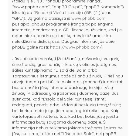
(toliau “jie”, “jų”, “phpBB programinė įranga”,
“www.phpbb.com”, “phpBB Grupė”, “phpBB Komanda”)
išleistą po “
Bendroji Vieša Licencija (GPL)
” (toliau
“GPL”). Ją galima atsisiųsti iš
www.phpbb.com
puslapio. phpBB programinė įranga tik palengvina
Internetinį bendravimą, o GPL licencija užtikrina, kad jie
neturi nieko bendro su tuo, ką mes leidžiame ir ko
neleidžiame diskusijose. Daugiau informacijos apie
phpBB galite rasti:
https://www.phpbb.com/
.
Jūs sutinkate nerašyti įžeidžiančių, nešvankių, vulgarių,
šmeižiančių, grasinančių ir kitokių vietinius įstatymus,
šalies kur talpinama “L'isola del Sole” arba
Tarptautinius Įstatymus pažeidžiančių žinučių. Priešingu
atveju tuojau pat būsite blokuotas (banned) ir apie tai
bus pranešta jūsų Interneto paslaugų teikėjui. Visų
žinučių IP adresas yra įrašomas į duomenų bazę. Jūs
sutinkate, kad “L'isola del Sole” turi teisę ištrinti,
redaguoti, perkelti arba uždaryti bet kurią temą/žinutę
bet kuriuo metu jeigu jie mano jog tai reikalinga. Kaip
vartotojas sutinkate su tuo, kad bet kokia jūsų įvesta
informacija būtų saugoma duomenų bazėje. Ši
informacija nebus teikiama jokioms trečioms šalims be
jūsų sutikimo, tačiau nei “L'isola del Sole”, nei phpBB