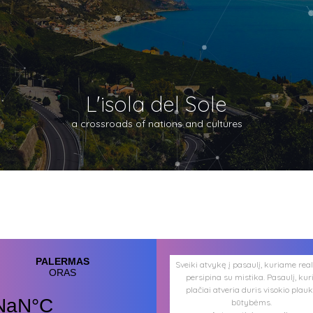
L'isola del Sole
a crossroads of nations and cultures
Sveiki atvykę į pasaulį, kuriame rea
persipina su mistika. Pasaulį, kur
plačiai atveria duris visokio plau
būtybėms.