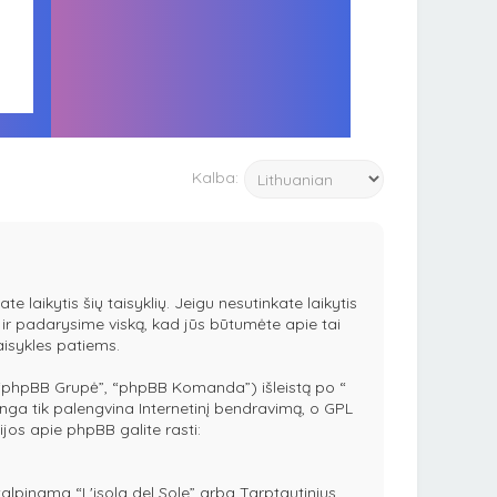
Kalba:
te laikytis šių taisyklių. Jeigu nesutinkate laikytis
es ir padarysime viską, kad jūs būtumėte apie tai
taisykles patiems.
 “phpBB Grupė”, “phpBB Komanda”) išleistą po “
ga tik palengvina Internetinį bendravimą, o GPL
ijos apie phpBB galite rasti:
r talpinama “L'isola del Sole” arba Tarptautinius