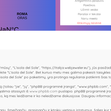
Antgamtinis pasaulis
Paieškos
Užimti veidai
Parašai ir tekstai
Noriu meeto
Ištikimųjų būstinė
Nemirtingųjų būstinė
mūsų”, “L'isola del Sole”, “https://italija.webjeweler.eu”), jūs pasižada
dokite “L'isola del Sole”. Bet kuriuo metu mes galima pakeisti taisykl
isola del Sole” po pakeitimų, yra protinga reguliariai patikrinti šias 
 (toliau “jie”, “jų”, “phpBB programinė įranga”, “www.phpbb.com”,
galima atsisiųsti iš
www.phpbb.com
puslapio. phpBB programinė įran
 tuo, ką mes leidžiame ir ko neleidžiame diskusijose. Daugiau informac
arių, šmeižiančių, grasinančių ir kitokių vietinius įstatymus, šalies ku