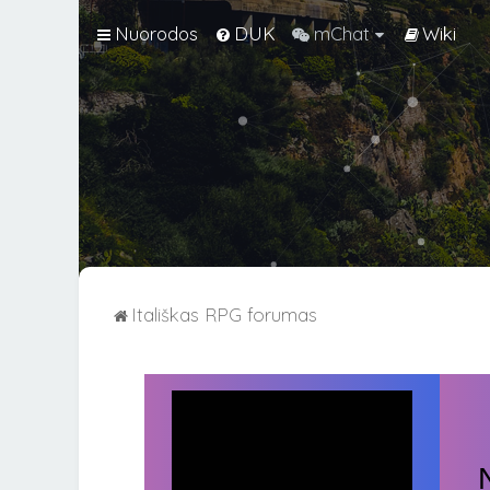
Nuorodos
DUK
mChat
Wiki
Itališkas RPG forumas