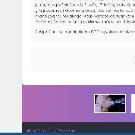
Įstatymus pažeidžiančių žinučių. Priešingu atveju 
yra įrašomas į duomenų bazę. Jūs sutinkate, kad “L'i
mano jog tai reikalinga. Kaip vartotojas sutinkat
trečioms šalims be jūsų sutikimo, tačiau nei “L'is
Susipažinai su pagrindinėm RPG sąvokom ir informaci
Itališkas RPG forumas