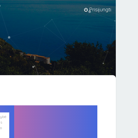
Prisijungti
lybė
is
ko