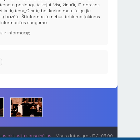
terneto paslaugų teikėjui. Visų žinučių IP adresas
et kurią temą/žinutę bet kuriuo metu jeigu jie
nų bazėje. Ši informacija nebus teikiama jokioms
ėl informacijos saugumo.
 ir informaciją
visus diskusijų sausainėlius
Visos datos yra
UTC+03:00