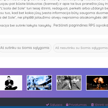
tuojau pat būsite blokuotas (banned) ir apie tai bus pranešta jūsų In
sola del Sole” turi teisę ištrinti, redaguoti, perkelti arba uždaryti b
e su tuo, kad bet kokia jūsų įvesta informacija būtų saugoma duome
ola del Sole”, nei phpBB įsilaužimo atveju neprisiima atsakomybės d
ja bei sutinki laikytis taisyklių.:
Peržiūrėti pagrindines RPG sąvokas
Sąlygos
Privatumas
Ištrinti 