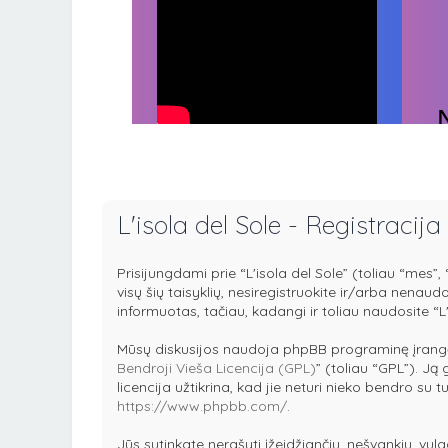
L'isola del Sole - Registracija
Prisijungdami prie “L'isola del Sole” (toliau “mes”, “
visų šių taisyklių, nesiregistruokite ir/arba nenau
informuotas, tačiau, kadangi ir toliau naudosite “L'
Mūsų diskusijos naudoja phpBB programinę įrangą
Bendroji Vieša Licencija (GPL)
” (toliau “GPL”). Ją 
licencija užtikrina, kad jie neturi nieko bendro su
https://www.phpbb.com/
.
Jūs sutinkate nerašyti įžeidžiančių, nešvankių, vulg