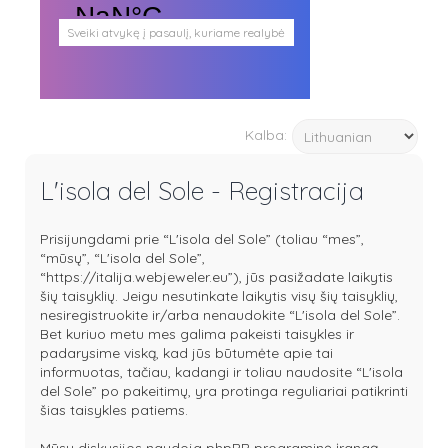
Sveiki atvykę į pasaulį, kuriame realybė
persipina su mistika. Pasaulį, kuris
plačiai atveria duris visokio plauko
būtybėms.
Antgamtinis pasaulis
Paieškos
Kalba:
Užimti veidai
Parašai ir tekstai
Noriu meeto
L'isola del Sole - Registracija
Ištikimųjų būstinė
Nemirtingųjų būstinė
Prisijungdami prie “L'isola del Sole” (toliau “mes”,
“mūsų”, “L'isola del Sole”,
“https://italija.webjeweler.eu”), jūs pasižadate laikytis
šių taisyklių. Jeigu nesutinkate laikytis visų šių taisyklių,
nesiregistruokite ir/arba nenaudokite “L'isola del Sole”.
Bet kuriuo metu mes galima pakeisti taisykles ir
padarysime viską, kad jūs būtumėte apie tai
informuotas, tačiau, kadangi ir toliau naudosite “L'isola
del Sole” po pakeitimų, yra protinga reguliariai patikrinti
šias taisykles patiems.