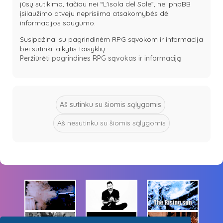
jūsų sutikimo, tačiau nei “L'isola del Sole”, nei phpBB
įsilaužimo atveju neprisiima atsakomybės dėl
informacijos saugumo.
Susipažinai su pagrindinėm RPG sąvokom ir informacija
bei sutinki laikytis taisyklių.:
Peržiūrėti pagrindines RPG sąvokas ir informaciją