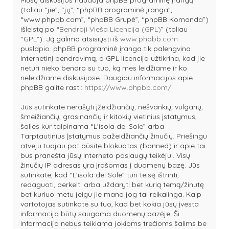
Mūsų diskusijos naudoja phpBB programinę įrangą
(toliau “jie”, “jų”, “phpBB programinė įranga”,
“www.phpbb.com”, “phpBB Grupė”, “phpBB Komanda”)
išleistą po “
Bendroji Vieša Licencija (GPL)
” (toliau
“GPL”). Ją galima atsisiųsti iš
www.phpbb.com
puslapio. phpBB programinė įranga tik palengvina
Internetinį bendravimą, o GPL licencija užtikrina, kad jie
neturi nieko bendro su tuo, ką mes leidžiame ir ko
neleidžiame diskusijose. Daugiau informacijos apie
phpBB galite rasti:
https://www.phpbb.com/
.
Jūs sutinkate nerašyti įžeidžiančių, nešvankių, vulgarių,
šmeižiančių, grasinančių ir kitokių vietinius įstatymus,
šalies kur talpinama “L'isola del Sole” arba
Tarptautinius Įstatymus pažeidžiančių žinučių. Priešingu
atveju tuojau pat būsite blokuotas (banned) ir apie tai
bus pranešta jūsų Interneto paslaugų teikėjui. Visų
žinučių IP adresas yra įrašomas į duomenų bazę. Jūs
sutinkate, kad “L'isola del Sole” turi teisę ištrinti,
redaguoti, perkelti arba uždaryti bet kurią temą/žinutę
bet kuriuo metu jeigu jie mano jog tai reikalinga. Kaip
vartotojas sutinkate su tuo, kad bet kokia jūsų įvesta
informacija būtų saugoma duomenų bazėje. Ši
informacija nebus teikiama jokioms trečioms šalims be