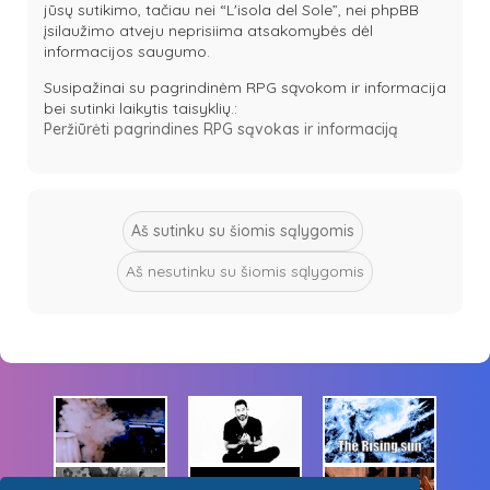
jūsų sutikimo, tačiau nei “L'isola del Sole”, nei phpBB
įsilaužimo atveju neprisiima atsakomybės dėl
informacijos saugumo.
Susipažinai su pagrindinėm RPG sąvokom ir informacija
bei sutinki laikytis taisyklių.:
Peržiūrėti pagrindines RPG sąvokas ir informaciją