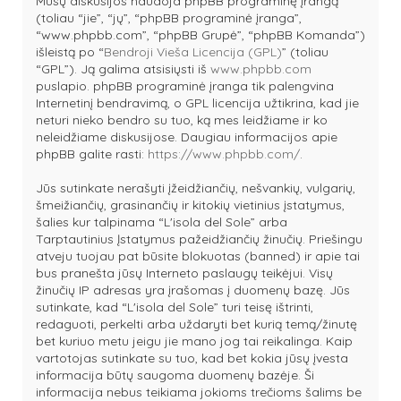
Mūsų diskusijos naudoja phpBB programinę įrangą
(toliau “jie”, “jų”, “phpBB programinė įranga”,
“www.phpbb.com”, “phpBB Grupė”, “phpBB Komanda”)
išleistą po “
Bendroji Vieša Licencija (GPL)
” (toliau
“GPL”). Ją galima atsisiųsti iš
www.phpbb.com
puslapio. phpBB programinė įranga tik palengvina
Internetinį bendravimą, o GPL licencija užtikrina, kad jie
neturi nieko bendro su tuo, ką mes leidžiame ir ko
neleidžiame diskusijose. Daugiau informacijos apie
phpBB galite rasti:
https://www.phpbb.com/
.
Jūs sutinkate nerašyti įžeidžiančių, nešvankių, vulgarių,
šmeižiančių, grasinančių ir kitokių vietinius įstatymus,
šalies kur talpinama “L'isola del Sole” arba
Tarptautinius Įstatymus pažeidžiančių žinučių. Priešingu
atveju tuojau pat būsite blokuotas (banned) ir apie tai
bus pranešta jūsų Interneto paslaugų teikėjui. Visų
žinučių IP adresas yra įrašomas į duomenų bazę. Jūs
sutinkate, kad “L'isola del Sole” turi teisę ištrinti,
redaguoti, perkelti arba uždaryti bet kurią temą/žinutę
bet kuriuo metu jeigu jie mano jog tai reikalinga. Kaip
vartotojas sutinkate su tuo, kad bet kokia jūsų įvesta
informacija būtų saugoma duomenų bazėje. Ši
informacija nebus teikiama jokioms trečioms šalims be