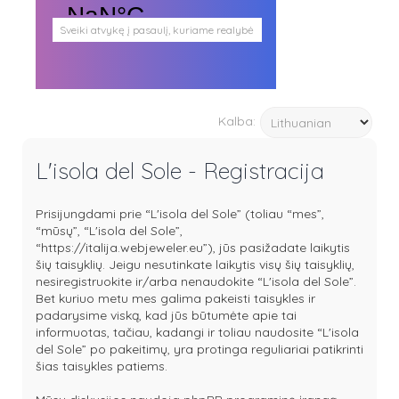
Sveiki atvykę į pasaulį, kuriame realybė
persipina su mistika. Pasaulį, kuris
plačiai atveria duris visokio plauko
būtybėms.
Antgamtinis pasaulis
Paieškos
Kalba:
Užimti veidai
Parašai ir tekstai
Noriu meeto
L'isola del Sole - Registracija
Ištikimųjų būstinė
Nemirtingųjų būstinė
Prisijungdami prie “L'isola del Sole” (toliau “mes”,
“mūsų”, “L'isola del Sole”,
“https://italija.webjeweler.eu”), jūs pasižadate laikytis
šių taisyklių. Jeigu nesutinkate laikytis visų šių taisyklių,
nesiregistruokite ir/arba nenaudokite “L'isola del Sole”.
Bet kuriuo metu mes galima pakeisti taisykles ir
padarysime viską, kad jūs būtumėte apie tai
informuotas, tačiau, kadangi ir toliau naudosite “L'isola
del Sole” po pakeitimų, yra protinga reguliariai patikrinti
šias taisykles patiems.