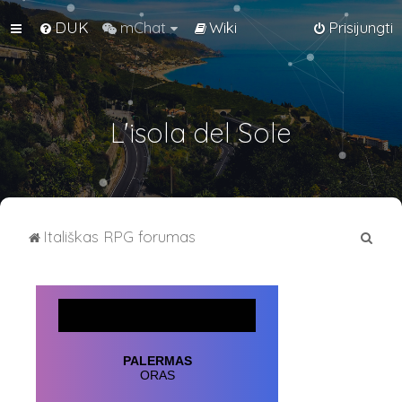
DUK
mChat
Wiki
Prisijungti
L'isola del Sole
I
Itališkas RPG forumas
e
š
k
o
t
i