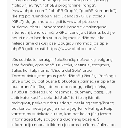
(toliau “jie”, “jų”, “phpBB programinė įranga”,
“www.phpbb.com”, “phpBB Grupė”, “phpBB Komanda”)
išleistą po “
Bendroji Vieša Licencija (GPL)
” (toliau
“GPL”). Ją galima atsisiųsti iš
www.phpbb.com
puslapio. phpBB programinė įranga tik palengvina
Internetinį bendravimą, o GPL licencija užtikrina, kad jie
neturi nieko bendro su tuo, ką mes leidžiame ir ko
neleidžiame diskusijose. Daugiau informacijos apie
phpBB galite rasti:
https://www.phpbb.com/
.
Jūs sutinkate nerašyti įžeidžiančių, nešvankių, vulgarių,
šmeižiančių, grasinančių ir kitokių vietinius įstatymus,
šalies kur talpinama “L'isola del Sole” arba
Tarptautinius Įstatymus pažeidžiančių žinučių. Priešingu
atveju tuojau pat būsite blokuotas (banned) ir apie tai
bus pranešta jūsų Interneto paslaugų teikėjui. Visų
žinučių IP adresas yra įrašomas į duomenų bazę. Jūs
sutinkate, kad “L'isola del Sole” turi teisę ištrinti,
redaguoti, perkelti arba uždaryti bet kurią temą/žinutę
bet kuriuo metu jeigu jie mano jog tai reikalinga. Kaip
vartotojas sutinkate su tuo, kad bet kokia jūsų įvesta
informacija būtų saugoma duomenų bazėje. Ši
informacija nebus teikiama jokioms trečioms šalims be