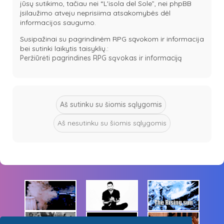
jūsų sutikimo, tačiau nei “L'isola del Sole”, nei phpBB
įsilaužimo atveju neprisiima atsakomybės dėl
informacijos saugumo.
Susipažinai su pagrindinėm RPG sąvokom ir informacija
bei sutinki laikytis taisyklių.:
Peržiūrėti pagrindines RPG sąvokas ir informaciją