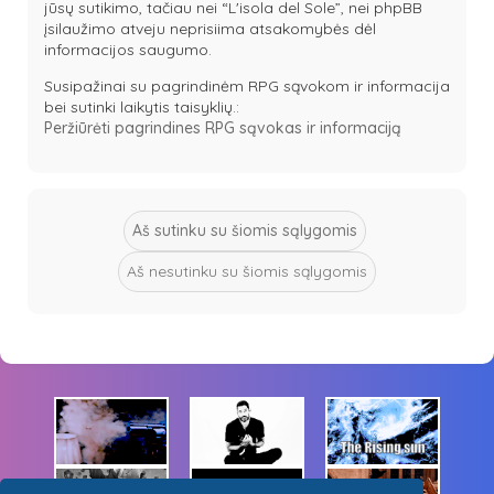
jūsų sutikimo, tačiau nei “L'isola del Sole”, nei phpBB
įsilaužimo atveju neprisiima atsakomybės dėl
informacijos saugumo.
Susipažinai su pagrindinėm RPG sąvokom ir informacija
bei sutinki laikytis taisyklių.:
Peržiūrėti pagrindines RPG sąvokas ir informaciją