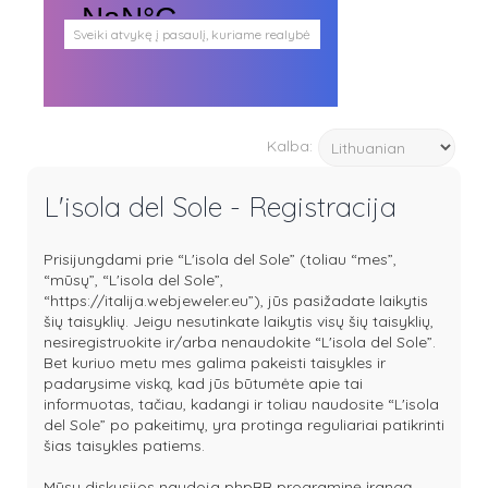
Sveiki atvykę į pasaulį, kuriame realybė
persipina su mistika. Pasaulį, kuris
plačiai atveria duris visokio plauko
būtybėms.
Antgamtinis pasaulis
Paieškos
Kalba:
Užimti veidai
Parašai ir tekstai
Noriu meeto
L'isola del Sole - Registracija
Ištikimųjų būstinė
Nemirtingųjų būstinė
Prisijungdami prie “L'isola del Sole” (toliau “mes”,
“mūsų”, “L'isola del Sole”,
“https://italija.webjeweler.eu”), jūs pasižadate laikytis
šių taisyklių. Jeigu nesutinkate laikytis visų šių taisyklių,
nesiregistruokite ir/arba nenaudokite “L'isola del Sole”.
Bet kuriuo metu mes galima pakeisti taisykles ir
padarysime viską, kad jūs būtumėte apie tai
informuotas, tačiau, kadangi ir toliau naudosite “L'isola
del Sole” po pakeitimų, yra protinga reguliariai patikrinti
šias taisykles patiems.
Mūsų diskusijos naudoja phpBB programinę įrangą