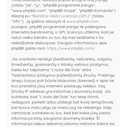
(toliau “jie”, “jų”, “phpBB programinė įranga”,
“www.phpbb.com”, “phpBB Grupė”, “phpBB Komanda”)
išleistą po “
Bendroji Vieša Licencija (GPL)
” (toliau
“GPL”). Ją galima atsisiųsti iš
www.phpbb.com
puslapio. phpBB programinė įranga tik palengvina
Internetinį bendravimą, o GPL licencija užtikrina, kad jie
neturi nieko bendro su tuo, ką mes leidžiame ir ko
neleidžiame diskusijose. Daugiau informacijos apie
phpBB galite rasti:
https://www.phpbb.com/
.
Jūs sutinkate nerašyti įžeidžiančių, nešvankių, vulgarių,
šmeižiančių, grasinančių ir kitokių vietinius įstatymus,
šalies kur talpinama “L'isola del Sole” arba
Tarptautinius Įstatymus pažeidžiančių žinučių. Priešingu
atveju tuojau pat būsite blokuotas (banned) ir apie tai
bus pranešta jūsų Interneto paslaugų teikėjui. Visų
žinučių IP adresas yra įrašomas į duomenų bazę. Jūs
sutinkate, kad “L'isola del Sole” turi teisę ištrinti,
redaguoti, perkelti arba uždaryti bet kurią temą/žinutę
bet kuriuo metu jeigu jie mano jog tai reikalinga. Kaip
vartotojas sutinkate su tuo, kad bet kokia jūsų įvesta
informacija būtų saugoma duomenų bazėje. Ši
informacija nebus teikiama jokioms trečioms šalims be