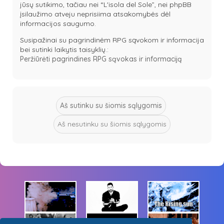
jūsų sutikimo, tačiau nei “L'isola del Sole”, nei phpBB
įsilaužimo atveju neprisiima atsakomybės dėl
informacijos saugumo.
Susipažinai su pagrindinėm RPG sąvokom ir informacija
bei sutinki laikytis taisyklių.:
Peržiūrėti pagrindines RPG sąvokas ir informaciją