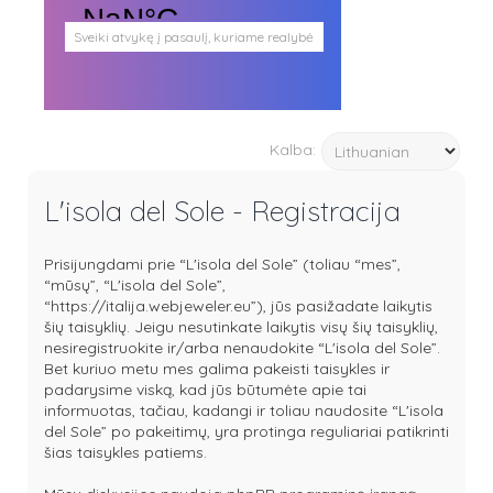
Sveiki atvykę į pasaulį, kuriame realybė
persipina su mistika. Pasaulį, kuris
plačiai atveria duris visokio plauko
būtybėms.
Antgamtinis pasaulis
Paieškos
Kalba:
Užimti veidai
Parašai ir tekstai
Noriu meeto
L'isola del Sole - Registracija
Ištikimųjų būstinė
Nemirtingųjų būstinė
Prisijungdami prie “L'isola del Sole” (toliau “mes”,
“mūsų”, “L'isola del Sole”,
“https://italija.webjeweler.eu”), jūs pasižadate laikytis
šių taisyklių. Jeigu nesutinkate laikytis visų šių taisyklių,
nesiregistruokite ir/arba nenaudokite “L'isola del Sole”.
Bet kuriuo metu mes galima pakeisti taisykles ir
padarysime viską, kad jūs būtumėte apie tai
informuotas, tačiau, kadangi ir toliau naudosite “L'isola
del Sole” po pakeitimų, yra protinga reguliariai patikrinti
šias taisykles patiems.