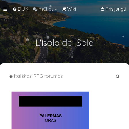
DUK
mChat
Wiki
Prisijungti
L'isola del Sole
I
Itališkas RPG forumas
e
š
k
o
t
i