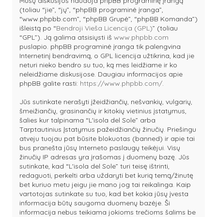
Mūsų diskusijos naudoja phpBB programinę įrangą
(toliau “jie”, “jų”, “phpBB programinė įranga”,
“www.phpbb.com”, “phpBB Grupė”, “phpBB Komanda”)
išleistą po “
Bendroji Vieša Licencija (GPL)
” (toliau
“GPL”). Ją galima atsisiųsti iš
www.phpbb.com
puslapio. phpBB programinė įranga tik palengvina
Internetinį bendravimą, o GPL licencija užtikrina, kad jie
neturi nieko bendro su tuo, ką mes leidžiame ir ko
neleidžiame diskusijose. Daugiau informacijos apie
phpBB galite rasti:
https://www.phpbb.com/
.
Jūs sutinkate nerašyti įžeidžiančių, nešvankių, vulgarių,
šmeižiančių, grasinančių ir kitokių vietinius įstatymus,
šalies kur talpinama “L'isola del Sole” arba
Tarptautinius Įstatymus pažeidžiančių žinučių. Priešingu
atveju tuojau pat būsite blokuotas (banned) ir apie tai
bus pranešta jūsų Interneto paslaugų teikėjui. Visų
žinučių IP adresas yra įrašomas į duomenų bazę. Jūs
sutinkate, kad “L'isola del Sole” turi teisę ištrinti,
redaguoti, perkelti arba uždaryti bet kurią temą/žinutę
bet kuriuo metu jeigu jie mano jog tai reikalinga. Kaip
vartotojas sutinkate su tuo, kad bet kokia jūsų įvesta
informacija būtų saugoma duomenų bazėje. Ši
informacija nebus teikiama jokioms trečioms šalims be