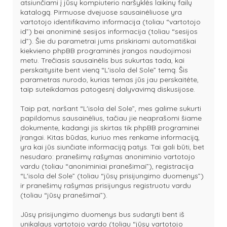
atsiunčiami į jūsų kompiuterio naršyklės laikinų failų
katalogą. Pirmuose dvejuose sausainėliuose yra
vartotojo identifikavimo informacija (toliau “vartotojo
id”) bei anoniminė sesijos informacija (toliau “sesijos
id”). Šie du parametrai jums priskiriami automatiškai
kiekvieno phpBB programinės įrangos naudojimosi
metu. Trečiasis sausainėlis bus sukurtas tada, kai
perskaitysite bent vieną “L'isola del Sole” temą. Šis
parametras nurodo, kurias temas jūs jau perskaitėte,
taip suteikdamas patogesnį dalyvavimą diskusijose.
Taip pat, naršant “L'isola del Sole”, mes galime sukurti
papildomus sausainėlius, tačiau jie neaprašomi šiame
dokumente, kadangi jis skirtas tik phpBB programinei
įrangai. Kitas būdas, kuriuo mes renkame informaciją,
yra kai jūs siunčiate informaciją patys. Tai gali būti, bet
nesudaro: pranešimų rašymas anoniminio vartotojo
vardu (toliau “anoniminiai pranešimai”), registracija
“L'isola del Sole” (toliau “jūsų prisijungimo duomenys”)
ir pranešimų rašymas prisijungus registruotu vardu
(toliau “jūsų pranešimai”).
Jūsų prisijungimo duomenys bus sudaryti bent iš
unikalaus vartotojo vardo (toliau “jūsų vartotojo