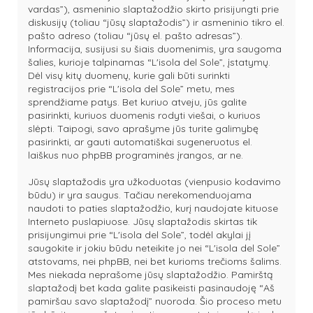
vardas”), asmeninio slaptažodžio skirto prisijungti prie
diskusijų (toliau “jūsų slaptažodis”) ir asmeninio tikro el.
pašto adreso (toliau “jūsų el. pašto adresas”).
Informacija, susijusi su šiais duomenimis, yra saugoma
šalies, kurioje talpinamas “L'isola del Sole”, įstatymų.
Dėl visų kitų duomenų, kurie gali būti surinkti
registracijos prie “L'isola del Sole” metu, mes
sprendžiame patys. Bet kuriuo atveju, jūs galite
pasirinkti, kuriuos duomenis rodyti viešai, o kuriuos
slėpti. Taipogi, savo aprašyme jūs turite galimybę
pasirinkti, ar gauti automatiškai sugeneruotus el.
laiškus nuo phpBB programinės įrangos, ar ne.
Jūsų slaptažodis yra užkoduotas (vienpusio kodavimo
būdu) ir yra saugus. Tačiau nerekomenduojama
naudoti to paties slaptažodžio, kurį naudojate kituose
Interneto puslapiuose. Jūsų slaptažodis skirtas tik
prisijungimui prie “L'isola del Sole”, todėl akylai jį
saugokite ir jokiu būdu neteikite jo nei “L'isola del Sole”
atstovams, nei phpBB, nei bet kurioms trečioms šalims.
Mes niekada neprašome jūsų slaptažodžio. Pamirštą
slaptažodį bet kada galite pasikeisti pasinaudoję “Aš
pamiršau savo slaptažodį” nuoroda. Šio proceso metu