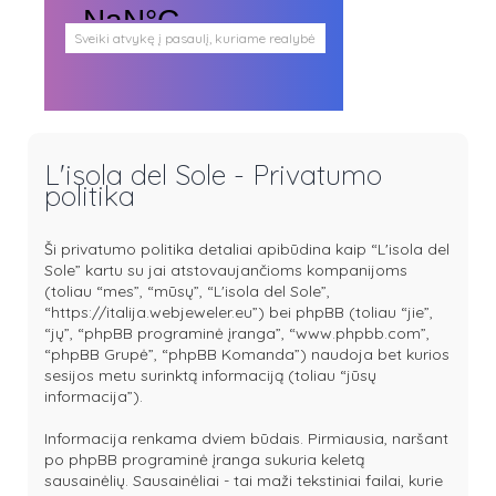
Sveiki atvykę į pasaulį, kuriame realybė
persipina su mistika. Pasaulį, kuris
plačiai atveria duris visokio plauko
būtybėms.
Antgamtinis pasaulis
Paieškos
Užimti veidai
L'isola del Sole - Privatumo
Parašai ir tekstai
politika
Noriu meeto
Ištikimųjų būstinė
Nemirtingųjų būstinė
Ši privatumo politika detaliai apibūdina kaip “L'isola del
Sole” kartu su jai atstovaujančioms kompanijoms
(toliau “mes”, “mūsų”, “L'isola del Sole”,
“https://italija.webjeweler.eu”) bei phpBB (toliau “jie”,
“jų”, “phpBB programinė įranga”, “www.phpbb.com”,
“phpBB Grupė”, “phpBB Komanda”) naudoja bet kurios
sesijos metu surinktą informaciją (toliau “jūsų
informacija”).
Informacija renkama dviem būdais. Pirmiausia, naršant
po phpBB programinė įranga sukuria keletą
sausainėlių. Sausainėliai - tai maži tekstiniai failai, kurie