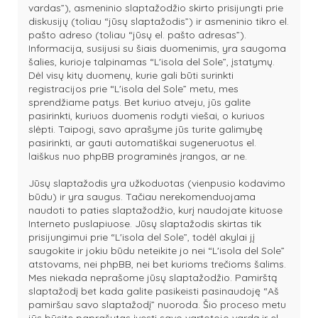
vardas”), asmeninio slaptažodžio skirto prisijungti prie
diskusijų (toliau “jūsų slaptažodis”) ir asmeninio tikro el.
pašto adreso (toliau “jūsų el. pašto adresas”).
Informacija, susijusi su šiais duomenimis, yra saugoma
šalies, kurioje talpinamas “L'isola del Sole”, įstatymų.
Dėl visų kitų duomenų, kurie gali būti surinkti
registracijos prie “L'isola del Sole” metu, mes
sprendžiame patys. Bet kuriuo atveju, jūs galite
pasirinkti, kuriuos duomenis rodyti viešai, o kuriuos
slėpti. Taipogi, savo aprašyme jūs turite galimybę
pasirinkti, ar gauti automatiškai sugeneruotus el.
laiškus nuo phpBB programinės įrangos, ar ne.
Jūsų slaptažodis yra užkoduotas (vienpusio kodavimo
būdu) ir yra saugus. Tačiau nerekomenduojama
naudoti to paties slaptažodžio, kurį naudojate kituose
Interneto puslapiuose. Jūsų slaptažodis skirtas tik
prisijungimui prie “L'isola del Sole”, todėl akylai jį
saugokite ir jokiu būdu neteikite jo nei “L'isola del Sole”
atstovams, nei phpBB, nei bet kurioms trečioms šalims.
Mes niekada neprašome jūsų slaptažodžio. Pamirštą
slaptažodį bet kada galite pasikeisti pasinaudoję “Aš
pamiršau savo slaptažodį” nuoroda. Šio proceso metu
jūs būsite paprašytas įvesti savo vartotojo vardą ir el.