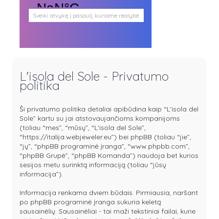
Sveiki atvykę į pasaulį, kuriame realybė
persipina su mistika. Pasaulį, kuris
plačiai atveria duris visokio plauko
būtybėms.
Antgamtinis pasaulis
Paieškos
Užimti veidai
L'isola del Sole - Privatumo
Parašai ir tekstai
politika
Noriu meeto
Ištikimųjų būstinė
Nemirtingųjų būstinė
Ši privatumo politika detaliai apibūdina kaip “L'isola del
Sole” kartu su jai atstovaujančioms kompanijoms
(toliau “mes”, “mūsų”, “L'isola del Sole”,
“https://italija.webjeweler.eu”) bei phpBB (toliau “jie”,
“jų”, “phpBB programinė įranga”, “www.phpbb.com”,
“phpBB Grupė”, “phpBB Komanda”) naudoja bet kurios
sesijos metu surinktą informaciją (toliau “jūsų
informacija”).
Informacija renkama dviem būdais. Pirmiausia, naršant
po phpBB programinė įranga sukuria keletą
sausainėlių. Sausainėliai - tai maži tekstiniai failai, kurie