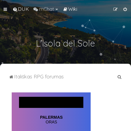
DUK
mChat
Wiki
L'isola del Sole
I
Itališkas RPG forumas
e
š
k
o
t
i