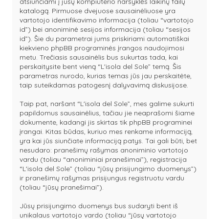
atsiunčiami į jūsų kompiuterio naršyklės laikinų failų
katalogą. Pirmuose dvejuose sausainėliuose yra
vartotojo identifikavimo informacija (toliau “vartotojo
id”) bei anoniminė sesijos informacija (toliau “sesijos
id”). Šie du parametrai jums priskiriami automatiškai
kiekvieno phpBB programinės įrangos naudojimosi
metu. Trečiasis sausainėlis bus sukurtas tada, kai
perskaitysite bent vieną “L'isola del Sole” temą. Šis
parametras nurodo, kurias temas jūs jau perskaitėte,
taip suteikdamas patogesnį dalyvavimą diskusijose.
Taip pat, naršant “L'isola del Sole”, mes galime sukurti
papildomus sausainėlius, tačiau jie neaprašomi šiame
dokumente, kadangi jis skirtas tik phpBB programinei
įrangai. Kitas būdas, kuriuo mes renkame informaciją,
yra kai jūs siunčiate informaciją patys. Tai gali būti, bet
nesudaro: pranešimų rašymas anoniminio vartotojo
vardu (toliau “anoniminiai pranešimai”), registracija
“L'isola del Sole” (toliau “jūsų prisijungimo duomenys”)
ir pranešimų rašymas prisijungus registruotu vardu
(toliau “jūsų pranešimai”).
Jūsų prisijungimo duomenys bus sudaryti bent iš
unikalaus vartotojo vardo (toliau “jūsų vartotojo