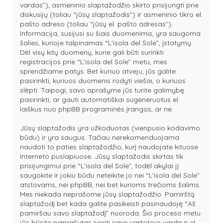
vardas”), asmeninio slaptažodžio skirto prisijungti prie
diskusijų (toliau “jūsų slaptažodis”) ir asmeninio tikro el.
pašto adreso (toliau “jūsų el. pašto adresas”).
Informacija, susijusi su šiais duomenimis, yra saugoma
šalies, kurioje talpinamas “L'isola del Sole”, įstatymų.
Dėl visų kitų duomenų, kurie gali būti surinkti
registracijos prie “L'isola del Sole” metu, mes
sprendžiame patys. Bet kuriuo atveju, jūs galite
pasirinkti, kuriuos duomenis rodyti viešai, o kuriuos
slėpti. Taipogi, savo aprašyme jūs turite galimybę
pasirinkti, ar gauti automatiškai sugeneruotus el.
laiškus nuo phpBB programinės įrangos, ar ne.
Jūsų slaptažodis yra užkoduotas (vienpusio kodavimo
būdu) ir yra saugus. Tačiau nerekomenduojama
naudoti to paties slaptažodžio, kurį naudojate kituose
Interneto puslapiuose. Jūsų slaptažodis skirtas tik
prisijungimui prie “L'isola del Sole”, todėl akylai jį
saugokite ir jokiu būdu neteikite jo nei “L'isola del Sole”
atstovams, nei phpBB, nei bet kurioms trečioms šalims.
Mes niekada neprašome jūsų slaptažodžio. Pamirštą
slaptažodį bet kada galite pasikeisti pasinaudoję “Aš
pamiršau savo slaptažodį” nuoroda. Šio proceso metu
jūs būsite paprašytas įvesti savo vartotojo vardą ir el.