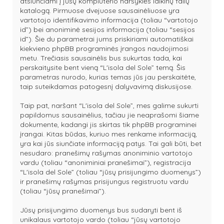
atsiunčiami į jūsų kompiuterio naršyklės laikinų failų
katalogą. Pirmuose dvejuose sausainėliuose yra
vartotojo identifikavimo informacija (toliau “vartotojo
id”) bei anoniminė sesijos informacija (toliau “sesijos
id”). Šie du parametrai jums priskiriami automatiškai
kiekvieno phpBB programinės įrangos naudojimosi
metu. Trečiasis sausainėlis bus sukurtas tada, kai
perskaitysite bent vieną “L'isola del Sole” temą. Šis
parametras nurodo, kurias temas jūs jau perskaitėte,
taip suteikdamas patogesnį dalyvavimą diskusijose.
Taip pat, naršant “L'isola del Sole”, mes galime sukurti
papildomus sausainėlius, tačiau jie neaprašomi šiame
dokumente, kadangi jis skirtas tik phpBB programinei
įrangai. Kitas būdas, kuriuo mes renkame informaciją,
yra kai jūs siunčiate informaciją patys. Tai gali būti, bet
nesudaro: pranešimų rašymas anoniminio vartotojo
vardu (toliau “anoniminiai pranešimai”), registracija
“L'isola del Sole” (toliau “jūsų prisijungimo duomenys”)
ir pranešimų rašymas prisijungus registruotu vardu
(toliau “jūsų pranešimai”).
Jūsų prisijungimo duomenys bus sudaryti bent iš
unikalaus vartotojo vardo (toliau “jūsų vartotojo