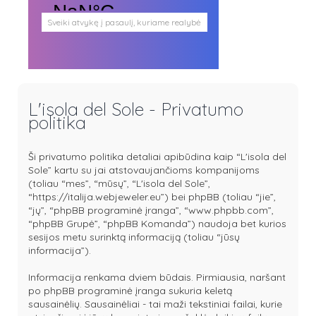
Sveiki atvykę į pasaulį, kuriame realybė
persipina su mistika. Pasaulį, kuris
plačiai atveria duris visokio plauko
būtybėms.
Antgamtinis pasaulis
Paieškos
Užimti veidai
L'isola del Sole - Privatumo
Parašai ir tekstai
politika
Noriu meeto
Ištikimųjų būstinė
Nemirtingųjų būstinė
Ši privatumo politika detaliai apibūdina kaip “L'isola del
Sole” kartu su jai atstovaujančioms kompanijoms
(toliau “mes”, “mūsų”, “L'isola del Sole”,
“https://italija.webjeweler.eu”) bei phpBB (toliau “jie”,
“jų”, “phpBB programinė įranga”, “www.phpbb.com”,
“phpBB Grupė”, “phpBB Komanda”) naudoja bet kurios
sesijos metu surinktą informaciją (toliau “jūsų
informacija”).
Informacija renkama dviem būdais. Pirmiausia, naršant
po phpBB programinė įranga sukuria keletą
sausainėlių. Sausainėliai - tai maži tekstiniai failai, kurie