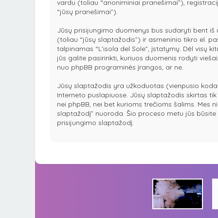
vardu (toliau “anoniminiai pranešimai”), registraci
“jūsų pranešimai”).
Jūsų prisijungimo duomenys bus sudaryti bent iš un
(toliau “jūsų slaptažodis”) ir asmeninio tikro el. 
talpinamas “L'isola del Sole”, įstatymų. Dėl visų ki
jūs galite pasirinkti, kuriuos duomenis rodyti vieša
nuo phpBB programinės įrangos, ar ne.
Jūsų slaptažodis yra užkoduotas (vienpusio koda
Interneto puslapiuose. Jūsų slaptažodis skirtas tik p
nei phpBB, nei bet kurioms trečioms šalims. Mes 
slaptažodį” nuoroda. Šio proceso metu jūs būsite 
prisijungimo slaptažodį.