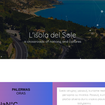
L'isola del Sole
a crossroads of nations and cultures
Sveiki atvykę į pasaulį, kuriame rea
persipina su mistika. Pasaulį, kur
plačiai atveria duris visokio plau
būtybėms.