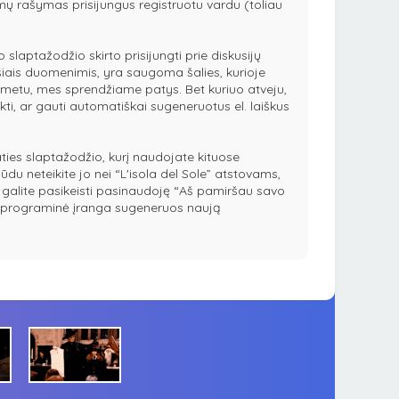
imų rašymas prisijungus registruotu vardu (toliau
laptažodžio skirto prisijungti prie diskusijų
u šiais duomenimis, yra saugoma šalies, kurioje
le” metu, mes sprendžiame patys. Bet kuriuo atveju,
nkti, ar gauti automatiškai sugeneruotus el. laiškus
es slaptažodžio, kurį naudojate kituose
būdu neteikite jo nei “L'isola del Sole” atstovams,
galite pasikeisti pasinaudoję “Aš pamiršau savo
BB programinė įranga sugeneruos naują