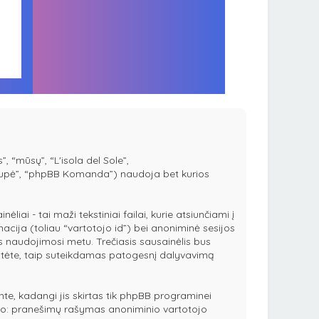
, “mūsų”, “L'isola del Sole”,
 Grupė”, “phpBB Komanda”) naudoja bet kurios
i - tai maži tekstiniai failai, kurie atsiunčiami į
acija (toliau “vartotojo id”) bei anoniminė sesijos
s naudojimosi metu. Trečiasis sausainėlis bus
kaitėte, taip suteikdamas patogesnį dalyvavimą
te, kadangi jis skirtas tik phpBB programinei
udaro: pranešimų rašymas anoniminio vartotojo