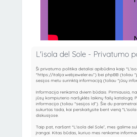
L'isola del Sole - Privatumo po
Ši privatumo politika detaliai apibūdina kaip “L'is
“https://italija.webjeweler.eu”) bei phpBB (toli
sesijos metu surinktą informaciją (toliau “jūsų info
Informacija renkama dviem būdais. Pirmiausia, narša
jūsų kompiuterio naršyklės laikinų failų katalogą.
informacija (toliau “sesijos id”). Šie du paramet
sukurtas tada, kai perskaitysite bent vieną “L'iso
diskusijose.
Taip pat, naršant “L'isola del Sole”, mes galime 
įrangai. Kitas būdas, kuriuo mes renkame informaci