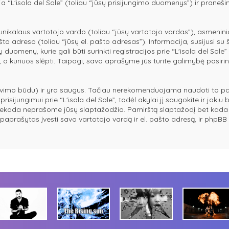
ja “L'isola del Sole” (toliau “jūsų prisijungimo duomenys”) ir praneš
ikalaus vartotojo vardo (toliau “jūsų vartotojo vardas”), asmeninio s
pašto adreso (toliau “jūsų el. pašto adresas”). Informacija, susijusi s
tų duomenų, kurie gali būti surinkti registracijos prie “L'isola del So
i, o kuriuos slėpti. Taipogi, savo aprašyme jūs turite galimybę pasiri
vimo būdu) ir yra saugus. Tačiau nerekomenduojama naudoti to pati
risijungimui prie “L'isola del Sole”, todėl akylai jį saugokite ir jokiu 
niekada neprašome jūsų slaptažodžio. Pamirštą slaptažodį bet kada 
paprašytas įvesti savo vartotojo vardą ir el. pašto adresą, ir php