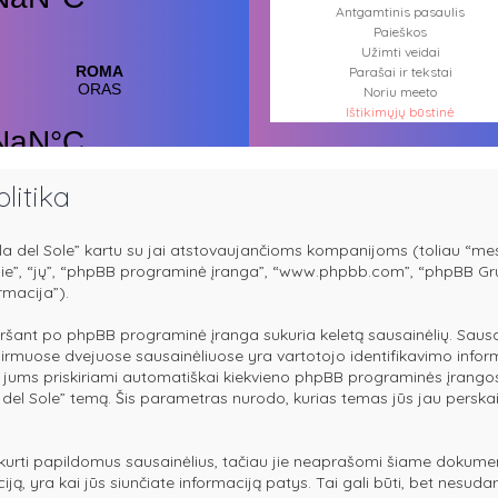
Antgamtinis pasaulis
Paieškos
Užimti veidai
Parašai ir tekstai
Noriu meeto
Ištikimųjų būstinė
Nemirtingųjų būstinė
litika
ola del Sole” kartu su jai atstovaujančioms kompanijoms (toliau “mes”
au “jie”, “jų”, “phpBB programinė įranga”, “www.phpbb.com”, “phpBB
rmacija”).
nt po phpBB programinė įranga sukuria keletą sausainėlių. Sausainėlia
 Pirmuose dvejuose sausainėliuose yra vartotojo identifikavimo inform
rai jums priskiriami automatiškai kiekvieno phpBB programinės įrango
la del Sole” temą. Šis parametras nurodo, kurias temas jūs jau pers
sukurti papildomus sausainėlius, tačiau jie neaprašomi šiame dokumen
ją, yra kai jūs siunčiate informaciją patys. Tai gali būti, bet nes