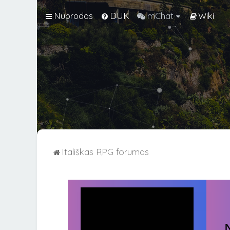
Nuorodos
DUK
mChat
Wiki
Itališkas RPG forumas