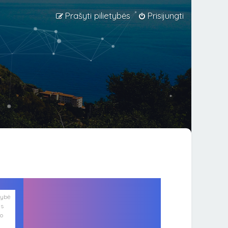
Prašyti pilietybės
Prisijungti
lybė
is
ko