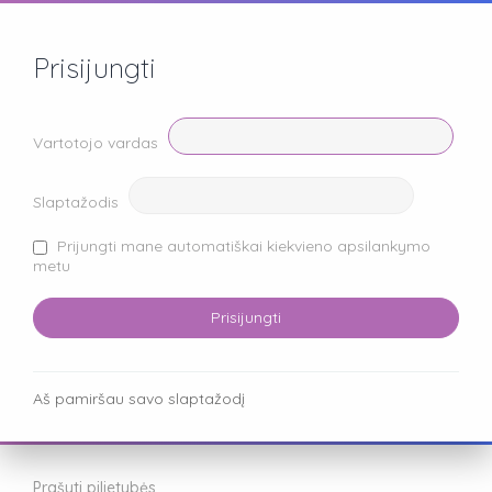
Prisijungti
Vartotojo vardas
Slaptažodis
Prijungti mane automatiškai kiekvieno apsilankymo
metu
Aš pamiršau savo slaptažodį
Prašyti pilietybės