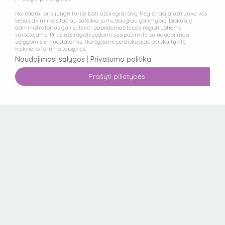
Norėdami prisijungti turite būti užsiregistravę. Registracija užtrunka vos
kelias akimirkas tačiau suteikia jums daugiau galimybių. Diskusijų
administratorius gali suteikti papildomas teises registruotiems
vartotojams. Prieš užsiregistruodami susipažinkite su naudojimosi
sąlygomis ir nuostatomis. Naršydami po diskusijas perskaitykite
kiekvieno forumo taisykles.
Naudojimosi sąlygos
|
Privatumo politika
Prašyti pilietybės