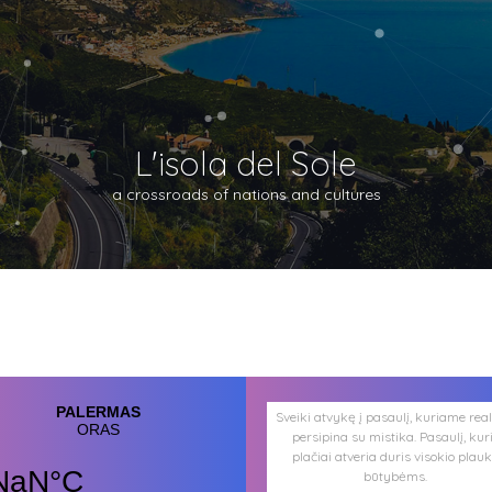
L'isola del Sole
a crossroads of nations and cultures
Sveiki atvykę į pasaulį, kuriame rea
persipina su mistika. Pasaulį, kur
plačiai atveria duris visokio plau
būtybėms.