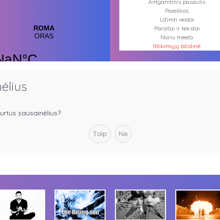
Antgamtinis pasaulis
Paieškos
Užimti veidai
Parašai ir tekstai
Noriu meeto
Ištikimųjų būstinė
Nemirtingųjų būstinė
nėlius
ukurtus sausainėlius?