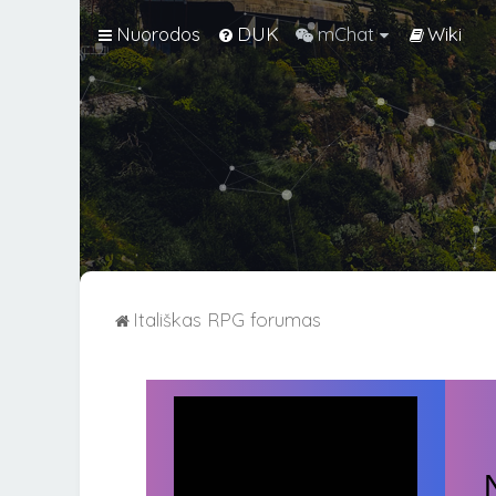
Nuorodos
DUK
mChat
Wiki
Itališkas RPG forumas