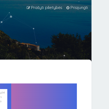
Prašyti pilietybės
Prisijungti
lybė
is
ko