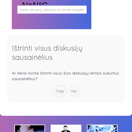
Sveiki atvykę į pasaulį, kuriame realybė
persipina su mistika. Pasaulį, kuris
plačiai atveria duris visokio plauko
būtybėms.
Antgamtinis pasaulis
Paieškos
Užimti veidai
Ištrinti visus diskusijų
Parašai ir tekstai
Noriu meeto
sausainėlius
Ištikimųjų būstinė
Nemirtingųjų būstinė
Ar tikrai norite ištrinti visus šios diskusijų lentos sukurtus
sausainėlius?