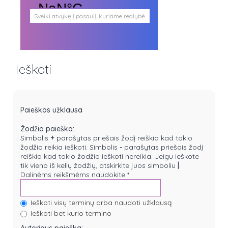
Sveiki atvykę į pasaulį, kuriame realybė
persipina su mistika. Pasaulį, kuris
plačiai atveria duris visokio plauko
būtybėms.
Antgamtinis pasaulis
Paieškos
Ieškoti
Užimti veidai
Parašai ir tekstai
Noriu meeto
Ištikimųjų būstinė
Nemirtingųjų būstinė
Paieškos užklausa
Žodžio paieška:
Simbolis
+
parašytas priešais žodį reiškia kad tokio
žodžio reikia ieškoti. Simbolis
-
parašytas priešais žodį
reiškia kad tokio žodžio ieškoti nereikia. Jeigu ieškote
tik vieno iš kelių žodžių, atskirkite juos simboliu
|
.
Dalinėms reikšmėms naudokite *.
Ieškoti visų terminų arba naudoti užklausą
Ieškoti bet kurio termino
Autoriaus paieška: