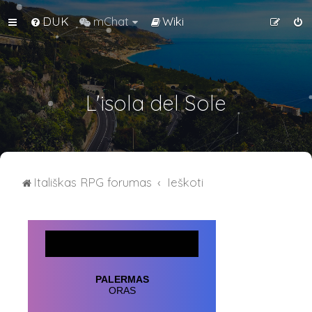
DUK
mChat
Wiki
L'isola del Sole
Itališkas RPG forumas
Ieškoti