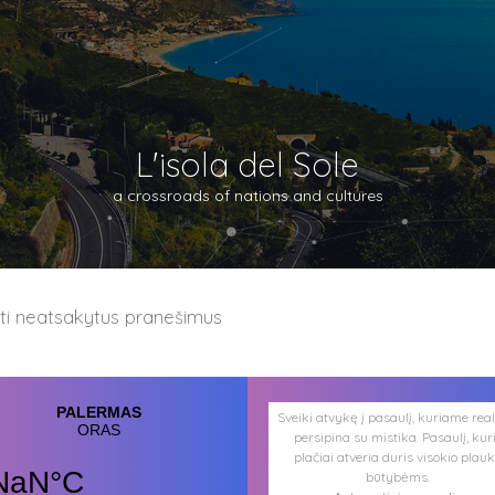
L'isola del Sole
a crossroads of nations and cultures
ėti neatsakytus pranešimus
Sveiki atvykę į pasaulį, kuriame rea
persipina su mistika. Pasaulį, kur
plačiai atveria duris visokio plau
būtybėms.