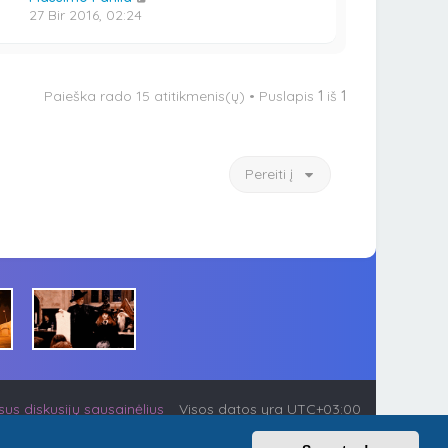
27 Bir 2016, 02:24
Paieška rado 15 atitikmenis(ų) • Puslapis
1
iš
1
Pereiti į
visus diskusijų sausainėlius
Visos datos yra
UTC+03:00