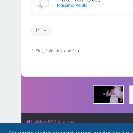
Massimo Parilla
Eiti į išplėstinę paiešką
Itališkas RPG forumas