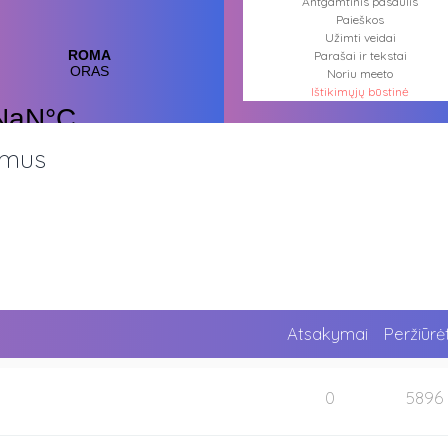
Antgamtinis pasaulis
Paieškos
Užimti veidai
Parašai ir tekstai
Noriu meeto
Ištikimųjų būstinė
Nemirtingųjų būstinė
imus
Atsakymai
Peržiūrė
0
5896