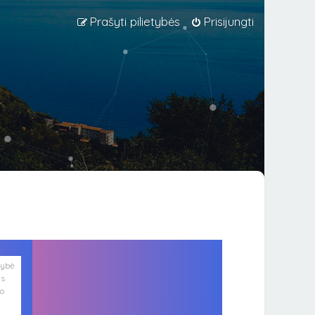
Prašyti pilietybės
Prisijungti
lybė
is
ko