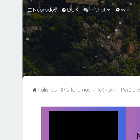
Nuorodos
DUK
mChat
Wiki
Itališkas RPG forumas
Ieškoti
Peržiūr