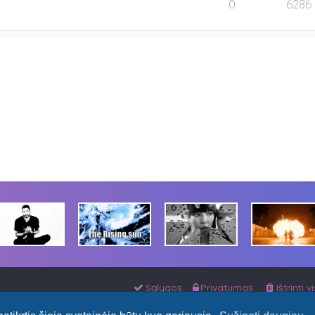
0
6286
Sąlygos
Privatumas
Ištrinti 