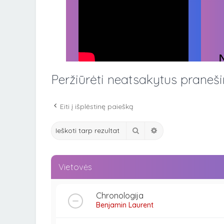
Peržiūrėti neatsakytus praneš
Eiti į išplėstinę paiešką
Ieškoti
Išplėstinė paieška
Vietovės
Chronologija
Benjamin Laurent