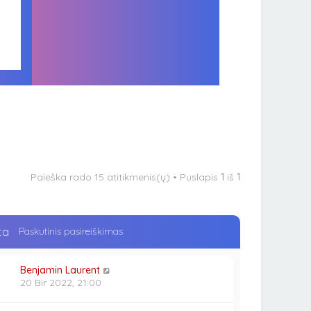
Paieška rado 15 atitikmenis(ų) • Puslapis
1
iš
1
ta
Paskutinis pasireiškimas
Benjamin Laurent
20 Bir 2022, 21:00