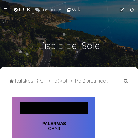
DUK
mChat
Wiki
L'isola del Sole
I
Itališkas RPG forumas
Ieškoti
Peržiūrėti neatsakytus pranešimus
e
š
k
o
t
i