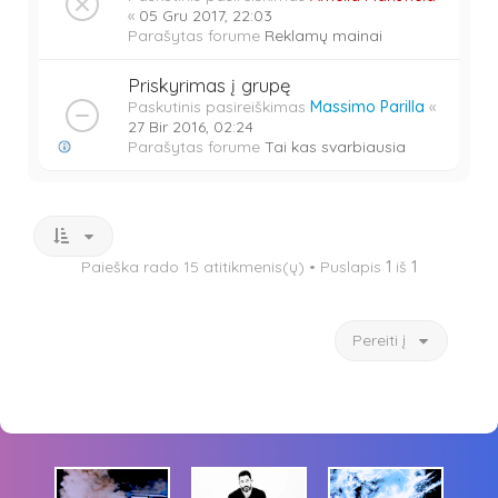
«
05 Gru 2017, 22:03
Parašytas forume
Reklamų mainai
Priskyrimas į grupę
Paskutinis pasireiškimas
Massimo Parilla
«
27 Bir 2016, 02:24
Parašytas forume
Tai kas svarbiausia
Paieška rado 15 atitikmenis(ų) • Puslapis
1
iš
1
Pereiti į