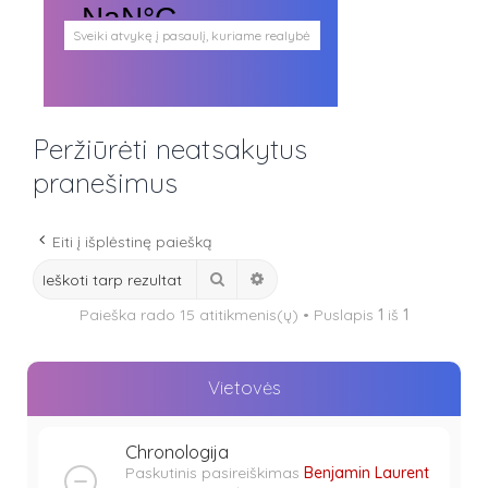
Sveiki atvykę į pasaulį, kuriame realybė
persipina su mistika. Pasaulį, kuris
plačiai atveria duris visokio plauko
būtybėms.
Antgamtinis pasaulis
Paieškos
Peržiūrėti neatsakytus
Užimti veidai
Parašai ir tekstai
pranešimus
Noriu meeto
Ištikimųjų būstinė
Nemirtingųjų būstinė
Eiti į išplėstinę paiešką
Ieškoti
Išplėstinė paieška
Paieška rado 15 atitikmenis(ų) • Puslapis
1
iš
1
Vietovės
Chronologija
Paskutinis pasireiškimas
Benjamin Laurent