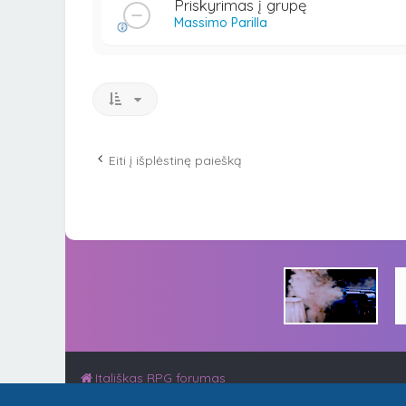
Priskyrimas į grupę
Massimo Parilla
Eiti į išplėstinę paiešką
Itališkas RPG forumas