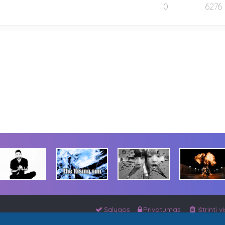
0
6276
Sąlygos
Privatumas
Ištrinti 