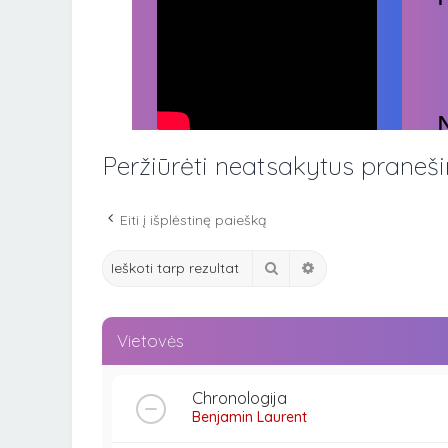
Peržiūrėti neatsakytus praneš
Eiti į išplėstinę paiešką
Ieškoti
Išplėstinė paieška
Vietovės
Chronologija
Benjamin Laurent