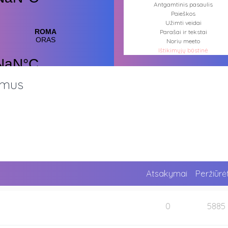
Antgamtinis pasaulis
Paieškos
Užimti veidai
Parašai ir tekstai
Noriu meeto
Ištikimųjų būstinė
Nemirtingųjų būstinė
imus
Atsakymai
Peržiūrė
0
5885