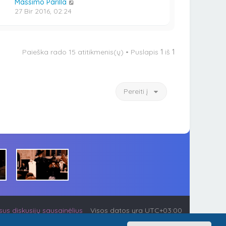
Massimo Parilla
27 Bir 2016, 02:24
Paieška rado 15 atitikmenis(ų) • Puslapis
1
iš
1
Pereiti į
visus diskusijų sausainėlius
Visos datos yra
UTC+03:00