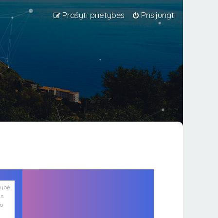
Prašyti pilietybės
Prisijungti
lybė
is
ko