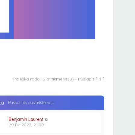
Paieška rado 15 atitikmenis(ų) • Puslapis
1
iš
1
ta
Paskutinis pasireiškimas
Benjamin Laurent
20 Bir 2022, 21:00