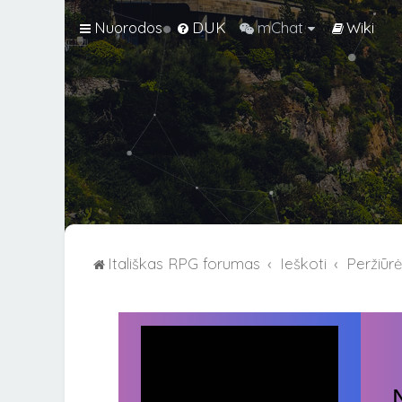
Nuorodos
DUK
mChat
Wiki
Itališkas RPG forumas
Ieškoti
Peržiūr