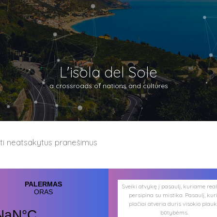
L'isola del Sole
a crossroads of nations and cultures
ėti neatsakytus pranešimus
Sveiki atvykę į pasaulį, kuriame rea
persipina su mistika. Pasaulį, kur
plačiai atveria duris visokio plau
būtybėms.