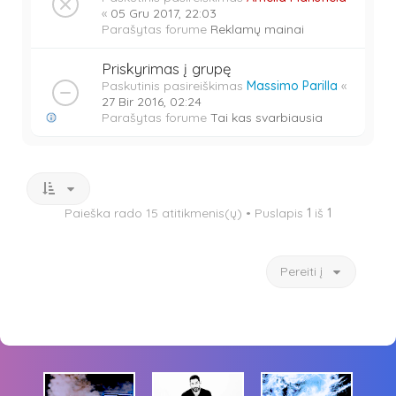
«
05 Gru 2017, 22:03
Parašytas forume
Reklamų mainai
Priskyrimas į grupę
Paskutinis pasireiškimas
Massimo Parilla
«
27 Bir 2016, 02:24
Parašytas forume
Tai kas svarbiausia
Paieška rado 15 atitikmenis(ų) • Puslapis
1
iš
1
Pereiti į