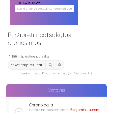
Sveiki atvykę į pasaulį, kuriame realybė
persipina su mistika. Pasaulį, kuris
plačiai atveria duris visokio plauko
būtybėms.
Antgamtinis pasaulis
Paieškos
Peržiūrėti neatsakytus
Užimti veidai
Parašai ir tekstai
pranešimus
Noriu meeto
Ištikimųjų būstinė
Nemirtingųjų būstinė
Eiti į išplėstinę paiešką
Ieškoti
Išplėstinė paieška
Paieška rado 15 atitikmenis(ų) • Puslapis
1
iš
1
Vietovės
Chronologija
Paskutinis pasireiškimas
Benjamin Laurent