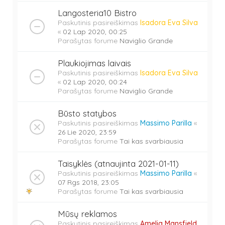
Langosteria10 Bistro
Paskutinis pasireiškimas
Isadora Eva Silva
«
02 Lap 2020, 00:25
Parašytas forume
Naviglio Grande
Plaukiojimas laivais
Paskutinis pasireiškimas
Isadora Eva Silva
«
02 Lap 2020, 00:24
Parašytas forume
Naviglio Grande
Būsto statybos
Paskutinis pasireiškimas
Massimo Parilla
«
26 Lie 2020, 23:59
Parašytas forume
Tai kas svarbiausia
Taisyklės (atnaujinta 2021-01-11)
Paskutinis pasireiškimas
Massimo Parilla
«
07 Rgs 2018, 23:05
Parašytas forume
Tai kas svarbiausia
Mūsų reklamos
Paskutinis pasireiškimas
Amelia Mansfield