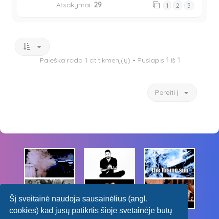
Atsakymai:
29
1
2
3
Paieška rado 1 atitikmenį(ų) • Puslapis
1
iš
1
Pereiti į
Šį sveitainė naudoja sausainėlius (angl.
cookies) kad jūsų patikrtis šioje svetainėje būtų