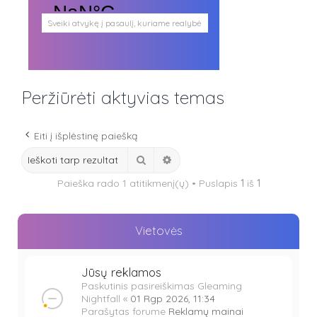
Sveiki atvykę į pasaulį, kuriame realybė
persipina su mistika. Pasaulį, kuris
plačiai atveria duris visokio plauko
būtybėms.
Antgamtinis pasaulis
Paieškos
Peržiūrėti aktyvias temas
Užimti veidai
Parašai ir tekstai
Noriu meeto
Eiti į išplėstinę paiešką
Ištikimųjų būstinė
Nemirtingųjų būstinė
Ieškoti
Išplėstinė paieška
Paieška rado 1 atitikmenį(ų) • Puslapis
1
iš
1
Vietovės
Jūsų reklamos
Paskutinis pasireiškimas
Gleaming
Nightfall
«
01 Rgp 2026, 11:34
Parašytas forume
Reklamų mainai