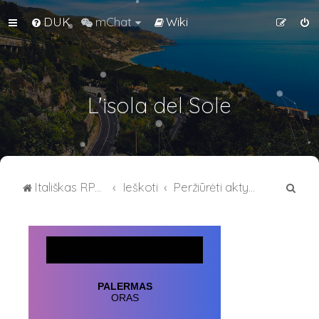
DUK
mChat
Wiki
L'isola del Sole
I
Itališkas RPG forumas
Ieškoti
Peržiūrėti aktyvias temas
e
š
k
o
t
i