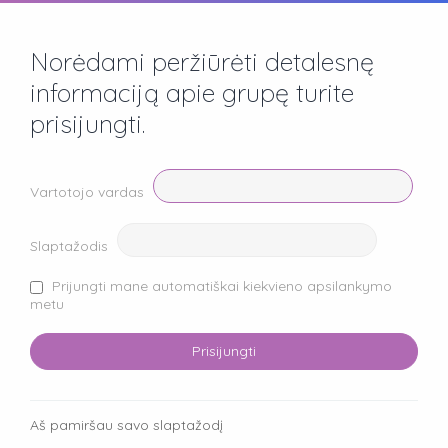
Norėdami peržiūrėti detalesnę
informaciją apie grupę turite
prisijungti.
Vartotojo vardas
Slaptažodis
Prijungti mane automatiškai kiekvieno apsilankymo
metu
Aš pamiršau savo slaptažodį