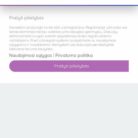
Prašyti pilietybės
Norėdami prisijungti turite būti užsiregistravę. Registracija užtrunka vos
kelias akimirkas tačiau suteikia jums daugiau galimybių. Diskusijų
administratorius gali suteikti papildomas teises registruotiems
vartotojams. Prieš užsiregistruodami susipažinkite su naudojimosi
sąlygomis ir nuostatomis. Naršydami po diskusijas perskaitykite
kiekvieno forumo taisykles.
Naudojimosi sąlygos
|
Privatumo politika
Prašyti pilietybės