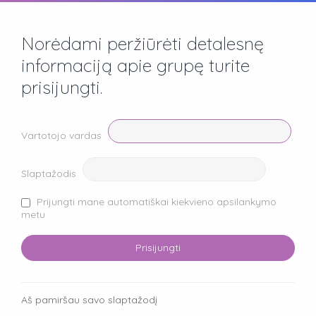
Norėdami peržiūrėti detalesnę
informaciją apie grupę turite
prisijungti.
Vartotojo vardas
Slaptažodis
Prijungti mane automatiškai kiekvieno apsilankymo
metu
Aš pamiršau savo slaptažodį