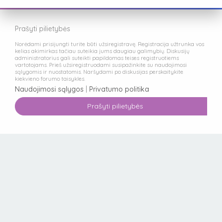
Prašyti pilietybės
Norėdami prisijungti turite būti užsiregistravę. Registracija užtrunka vos
kelias akimirkas tačiau suteikia jums daugiau galimybių. Diskusijų
administratorius gali suteikti papildomas teises registruotiems
vartotojams. Prieš užsiregistruodami susipažinkite su naudojimosi
sąlygomis ir nuostatomis. Naršydami po diskusijas perskaitykite
kiekvieno forumo taisykles.
Naudojimosi sąlygos
|
Privatumo politika
Prašyti pilietybės