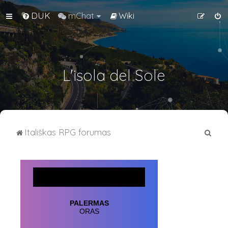
DUK
mChat
Wiki
L'isola del Sole
I
Itališkas RPG forumas
e
š
k
o
t
i