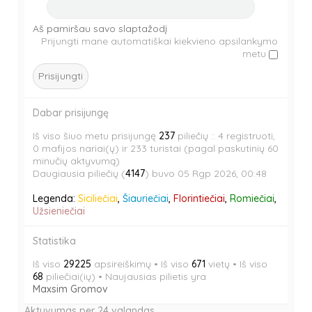
e
m
s
o
n
i
e
m
Aš pamiršau savo slaptažodį
a
s
n
i
Prijungti mane automatiškai kiekvieno apsilankymo
b
e
metu
a
s
l
n
b
e
e
a
l
n
d
b
e
a
l
Dabar prisijungę
d
b
e
l
d
Iš viso šiuo metu prisijungę
237
piliečių :: 4 registruoti,
e
0 mafijos nariai(ų) ir 233 turistai (pagal paskutinių 60
d
minučių aktyvumą)
Daugiausia piliečių (
4147
) buvo 05 Rgp 2026, 00:48
Legenda:
Siciliečiai
,
Šiauriečiai
,
Florintiečiai
,
Romiečiai
,
Užsieniečiai
Statistika
Iš viso
29225
apsireiškimų • Iš viso
671
vietų • Iš viso
68
piliečiai(ių) • Naujausias pilietis yra
Maxsim Gromov
Aktyvumas per 24 valandas