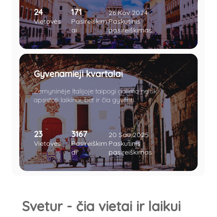
istorinė praeitis paliko Italijai daugybę meno ir
24
171
architektūros lobių. „Amžinasis miestas“ lyg
26 Kov 2024
magnetas traukia keliautojus iš viso pasaulio.
Vietovės
Pasireiškim
Paskutinis
Vieni jį dievina, kiti keikia, tačiau vienaip ar kitaip
ai
pasireiškimas
miestas nelieka nepastebėtas.
Gyvenamieji kvartalai
Žemyninėje Italijoje taipogi galima ne tik
apsistoti laikinai, bet ir čia gyventi.
23
3167
20 Sau 2025
Vietovės
Pasireiškim
Paskutinis
ai
pasireiškimas
Svetur - čia vietai ir laikui