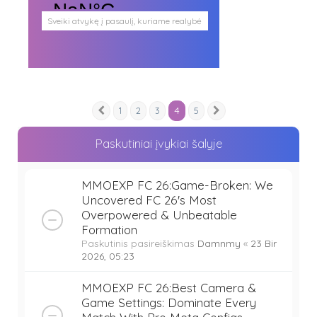
Sveiki atvykę į pasaulį, kuriame realybė
persipina su mistika. Pasaulį, kuris
plačiai atveria duris visokio plauko
būtybėms.
Antgamtinis pasaulis
Paieškos
Užimti veidai
4
1
2
3
5
Parašai ir tekstai
Ankstesnis
Kitas
Noriu meeto
Ištikimųjų būstinė
Paskutiniai įvykiai šalyje
Nemirtingųjų būstinė
MMOEXP FC 26:Game-Broken: We
Uncovered FC 26's Most
Overpowered & Unbeatable
Formation
Paskutinis pasireiškimas
Damnmy
«
23 Bir
2026, 05:23
MMOEXP FC 26:Best Camera &
Game Settings: Dominate Every