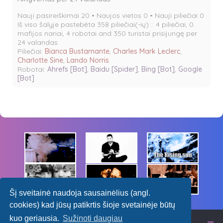
Nauji pasireiškimai 20 • Naujos vietos 0 • Nauji piliečiai 0
Iš viso šalyje pastebėta 358 piliečiai(-ių) :: 4 piliečiai, 0
mafijos nariai, 4 robotai and 350 turistai prisijungę per
24 valandas
Piliečiai:
Bianca Bustamante
,
Charles Mark Leclerc
,
Charlotte Sine
,
Lando Norris
Robotai:
Ahrefs [Bot]
,
Baidu [Spider]
,
Bing [Bot]
,
Google
[Bot]
Šį sveitainė naudoja sausainėlius (angl.
cookies) kad jūsų patikrtis šioje svetainėje būtų
kuo geriausia.
Sužinoti daugiau