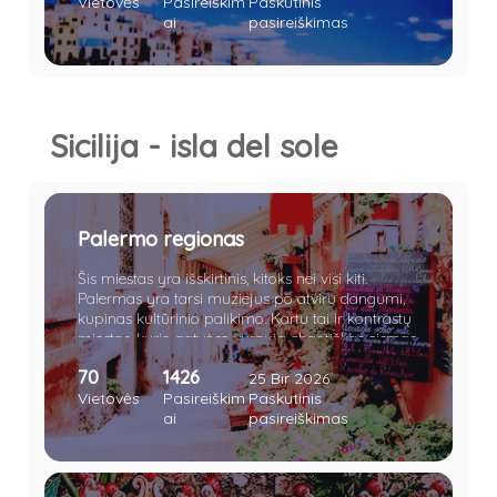
Vietovės
Pasireiškim
Paskutinis
ai
pasireiškimas
Sicilija - isla del sole
Palermo regionas
Šis miestas yra išskirtinis, kitoks nei visi kiti.
Palermas yra tarsi muziejus po atviru dangumi,
kupinas kultūrinio palikimo. Kartu tai ir kontrastų
miestas, kurio gatvėse vyrauja chaotiškas eismas.
Palermo turgeliai vilioja įvairiausiomis gėrybėmis,
70
1426
o gatvės, nors ir nuolat kupinos triukšmo ir eismo
25 Bir 2026
dalyvių, taip pat stebina didingais istoriniais
Vietovės
Pasireiškim
Paskutinis
pastatais. Naktimis čia užverda tikrasis
ai
pasireiškimas
gyvenimas - jaunimas šturmuoja gatves, klubus
ar kavines. Ne gana to, miestas saugo ir daugelį
paslapčių, viena iš jų - stambiosios mafijos