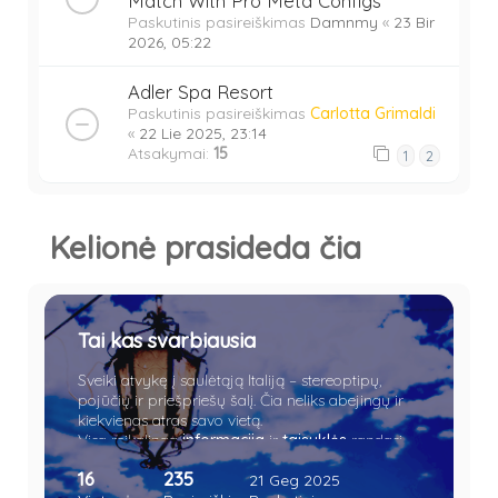
Match With Pro Meta Configs
Paskutinis pasireiškimas
Damnmy
«
23 Bir
2026, 05:22
Adler Spa Resort
Paskutinis pasireiškimas
Carlotta Grimaldi
«
22 Lie 2025, 23:14
Atsakymai:
15
1
2
Kelionė prasideda čia
Tai kas svarbiausia
Sveiki atvykę į saulėtąją Italiją – stereoptipų,
pojūčių ir priešpriešų šalį. Čia neliks abejingų ir
kiekvienas atras savo vietą.
Visa reikalinga
informacija
ir
taisyklės
randasi
čia.
16
235
21 Geg 2025