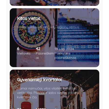
Kitos vietos
Vietos, kurios netilpo į kitų regionų rėmus.
6
42
19 Lap 2024
Vietovės
Pasireiškim
Paskutinis
ai
pasireiškimas
Gyvenamieji kvartalai
Namai namučiai, vilos vilaitės, butai bei
viešbučiai. Piliečiai ir salos svečiai pailsėti
kviečiami čia.