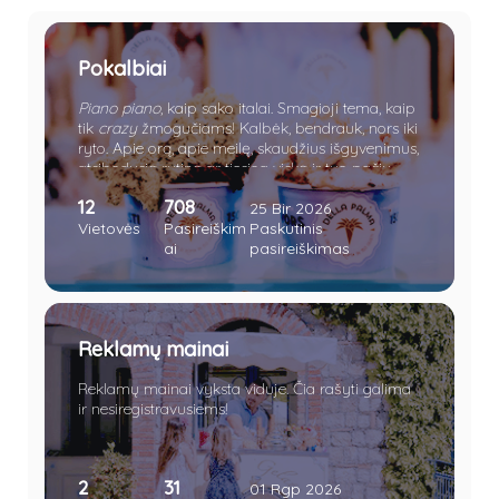
Pokalbiai
Piano piano
, kaip sako italai. Smagioji tema, kaip
tik
crazy
žmogučiams! Kalbėk, bendrauk, nors iki
ryto. Apie orą, apie meilę, skaudžius išgyvenimus,
atsibodusią rutiną ar tiesiog viską ir tuo pačiu
nieką.
12
708
25 Bir 2026
Vietovės
Pasireiškim
Paskutinis
ai
pasireiškimas
Reklamų mainai
Reklamų mainai vyksta viduje. Čia rašyti galima
ir nesiregistravusiems!
Charlotte Sine
•
Vakar, 23:21
ką tik prisijungė
2
31
01 Rgp 2026