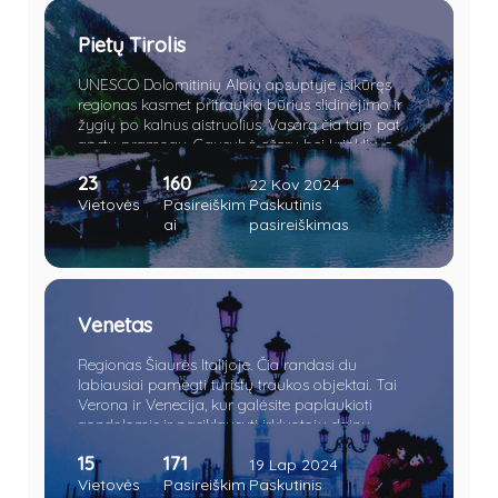
Pietų Tirolis
UNESCO Dolomitinių Alpių apsuptyje įsikūręs
regionas kasmet pritraukia būrius slidinėjimo ir
žygių po kalnus aistruolius. Vasarą čia taip pat
apstu pramogų. Gausybė ežerų bei krioklių, o
vietomis net piramidžių. Apsilankę sostinėje
23
160
nesuglumkite pasijutę lyg Austrijoje. Verčiau
22 Kov 2024
paskanaukite šviežios polentos bei obuolių
Vietovės
Pasireiškim
Paskutinis
štrudelio.
ai
pasireiškimas
Venetas
Regionas Šiaurės Italijoje. Čia randasi du
labiausiai pamėgti turistų traukos objektai. Tai
Verona ir Venecija, kur galėsite paplaukioti
gondolomis ir pasiklausyti irkluotojų dainų,
pasimėgauti nuostabiu vietos maistu jaukiame
15
171
restorane bei paragauti geriausio ir ilgiausiai
19 Lap 2024
brandinto vyno visoje Italijoje ar parašyti laišką
Vietovės
Pasireiškim
Paskutinis