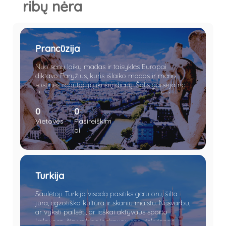
ribų nėra
Prancūzija
Nuo senų laikų madas ir taisykles Europai
diktavo Paryžius, kuris išlaiko mados ir meno
sostinės reputaciją iki šių dienų. Šalis garsėja ne
tik žinomais dizaineriais ar menininkais, bet ir
kokybiškais tauriaisiais gėrimais, sūriu, Eifelio
0
0
bokštu, Triumfo arka ir Disneilendu.
Vietovės
Pasireiškim
ai
Turkija
Saulėtoji Turkija visada pasitiks geru oru, šilta
jūra, egzotiška kultūra ir skaniu maistu. Nesvarbu,
ar vyksti pailsėti, ar ieškai aktyvaus sporto
kalnuose, čia veiklos ir draugų ras kiekvienas.