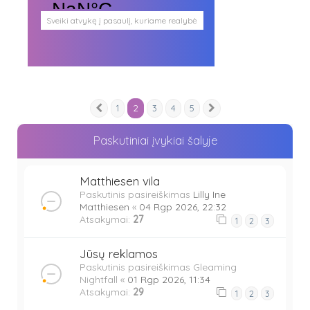
Sveiki atvykę į pasaulį, kuriame realybė
persipina su mistika. Pasaulį, kuris
plačiai atveria duris visokio plauko
būtybėms.
Antgamtinis pasaulis
Paieškos
Užimti veidai
2
1
3
4
5
Parašai ir tekstai
Ankstesnis
Kitas
Noriu meeto
Ištikimųjų būstinė
Paskutiniai įvykiai šalyje
Nemirtingųjų būstinė
Matthiesen vila
Paskutinis pasireiškimas
Lilly Ine
Matthiesen
«
04 Rgp 2026, 22:32
Atsakymai:
27
1
2
3
Jūsų reklamos
Paskutinis pasireiškimas
Gleaming
Nightfall
«
01 Rgp 2026, 11:34
Atsakymai:
29
1
2
3