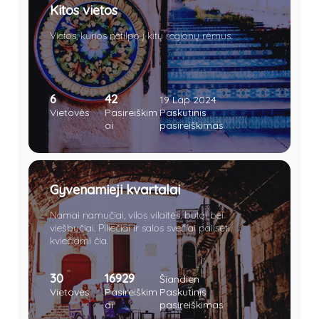
Kitos vietos
Vietos, kurios netilpo į kitų regionų rėmus.
6
42
19 Lap 2024
Vietovės
Pasireiškim
Paskutinis
ai
pasireiškimas
Gyvenamieji kvartalai
Namai namučiai, vilos vilaitės, butai bei
viešbučiai. Piliečiai ir salos svečiai pailsėti
kviečiami čia.
30
16929
Šiandien
Vietovės
Pasireiškim
Paskutinis
ai
pasireiškimas