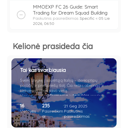
MMOEXP FC 26 Guide: Smart
Trading for Dream Squad Building
Paskutinis pasireiškimas
Specific
«
05 Lie
2026, 06:50
Kelionė prasideda čia
Tai kas svarbiausia
Sveiki atvykę į saulėtąją Italiją – stereoptipų,
pojūčių ir priešpriešų šalį. Čia neliks abejingų ir
kiekvienas atras savo vietą.
Visa reikalinga
informacija
ir
taisyklės
randasi
čia.
16
235
21 Geg 2025
Vietovės
Pasireiškim
Paskutinis
ai
pasireiškimas