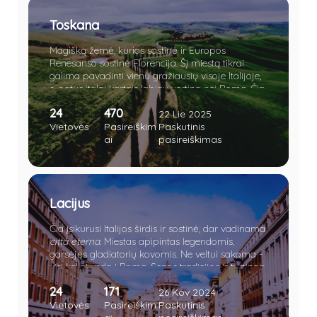
Toskana
Magišką žemė, kurios sostinė ir Europos
Renesanso sostinė Florencija. Šį miestą tikrai
galima pavadinti vienu gražiausių visoje Italijoje,
o patys italai kartais labiau vertina nei Romą. Čia
tiek architektūrinio paveldo, kad Stendalio
24
470
sindromas ištiks akimirksniu. Tad, gyventi Italijoje
22 Lie 2025
ir neapsilankyti Florencijoje - štai kas yra
Vietovės
Pasireiškim
Paskutinis
vadinama nuodėme.
ai
pasireiškimas
Lacijus
Čia įsikurusi Italijos širdis ir sostinė, dar vadinama
città eterna
. Miestas apipintas legendomis,
garsėjęs gladiatorių kovomis. Ne veltui sakoma -
visi keliai veda į Romą. Senos tradicijos ir turtinga
istorinė praeitis paliko Italijai daugybę meno ir
24
171
architektūros lobių. „Amžinasis miestas“ lyg
26 Kov 2024
magnetas traukia keliautojus iš viso pasaulio.
Vietovės
Pasireiškim
Paskutinis