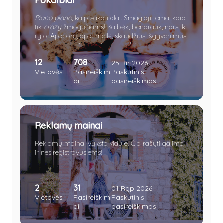
Pokalbiai
Piano piano
, kaip sako italai. Smagioji tema, kaip
tik
crazy
žmogučiams! Kalbėk, bendrauk, nors iki
ryto. Apie orą, apie meilę, skaudžius išgyvenimus,
atsibodusią rutiną ar tiesiog viską ir tuo pačiu
nieką.
12
708
25 Bir 2026
Vietovės
Pasireiškim
Paskutinis
ai
pasireiškimas
Reklamų mainai
Reklamų mainai vyksta viduje. Čia rašyti galima
ir nesiregistravusiems!
Bianca Bustamante
•
Vakar, 23:49
parašė naują pranešimą temoje
Re:
Bianca and Lando Villa
forume
Vilos
2
31
01 Rgp 2026
Vietovės
Pasireiškim
Paskutinis
Charles Mark Leclerc
•
Vakar, 23:55
ai
pasireiškimas
parašė naują pranešimą temoje
Re: