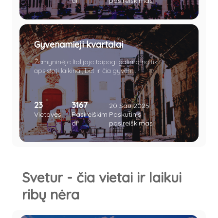
Vieni jį dievina, kiti keikia, tačiau vienaip ar kitaip
ai
pasireiškimas
miestas nelieka nepastebėtas.
Gyvenamieji kvartalai
Žemyninėje Italijoje taipogi galima ne tik
apsistoti laikinai, bet ir čia gyventi.
23
3167
20 Sau 2025
Vietovės
Pasireiškim
Paskutinis
ai
pasireiškimas
Svetur - čia vietai ir laikui
ribų nėra