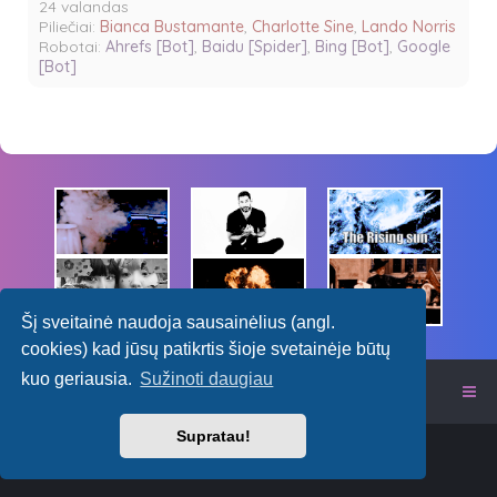
24 valandas
Piliečiai:
Bianca Bustamante
,
Charlotte Sine
,
Lando Norris
Robotai:
Ahrefs [Bot]
,
Baidu [Spider]
,
Bing [Bot]
,
Google
[Bot]
Šį sveitainė naudoja sausainėlius (angl.
cookies) kad jūsų patikrtis šioje svetainėje būtų
kuo geriausia.
Sužinoti daugiau
Itališkas RPG forumas
Supratau!
Powered by
phpBB
™
mChat ©
kasimi