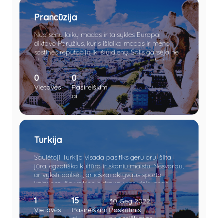
Prancūzija
Nuo senų laikų madas ir taisykles Europai
diktavo Paryžius, kuris išlaiko mados ir meno
sostinės reputaciją iki šių dienų. Šalis garsėja ne
tik žinomais dizaineriais ar menininkais, bet ir
kokybiškais tauriaisiais gėrimais, sūriu, Eifelio
0
0
bokštu, Triumfo arka ir Disneilendu.
Vietovės
Pasireiškim
ai
Turkija
Saulėtoji Turkija visada pasitiks geru oru, šilta
jūra, egzotiška kultūra ir skaniu maistu. Nesvarbu,
ar vyksti pailsėti, ar ieškai aktyvaus sporto
kalnuose, čia veiklos ir draugų ras kiekvienas.
1
15
30 Geg 2022
Vietovės
Pasireiškim
Paskutinis