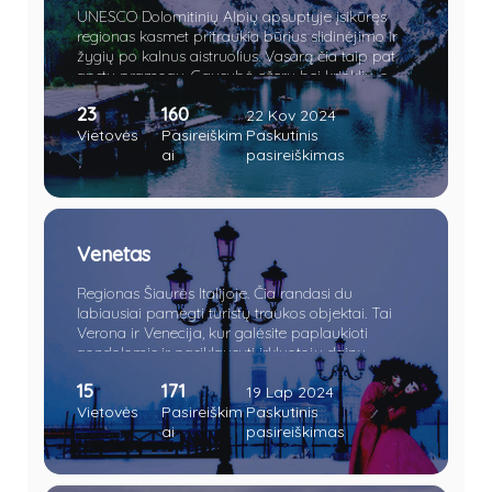
UNESCO Dolomitinių Alpių apsuptyje įsikūręs
regionas kasmet pritraukia būrius slidinėjimo ir
žygių po kalnus aistruolius. Vasarą čia taip pat
apstu pramogų. Gausybė ežerų bei krioklių, o
vietomis net piramidžių. Apsilankę sostinėje
23
160
nesuglumkite pasijutę lyg Austrijoje. Verčiau
22 Kov 2024
paskanaukite šviežios polentos bei obuolių
Vietovės
Pasireiškim
Paskutinis
štrudelio.
ai
pasireiškimas
Venetas
Regionas Šiaurės Italijoje. Čia randasi du
labiausiai pamėgti turistų traukos objektai. Tai
Verona ir Venecija, kur galėsite paplaukioti
gondolomis ir pasiklausyti irkluotojų dainų,
pasimėgauti nuostabiu vietos maistu jaukiame
15
171
restorane bei paragauti geriausio ir ilgiausiai
19 Lap 2024
brandinto vyno visoje Italijoje ar parašyti laišką
Vietovės
Pasireiškim
Paskutinis
Džiuljetai. Trokšti romantikos ir meilės, o gal
ai
pasireiškimas
ieškai tobulos vietos pasipiršti savo mylimajai?
Tuomet užsuk į meilės kupiną kraštą!