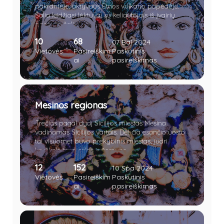
pakrantėje, aktyvaus Etnos vulkano papėdėje.
Šalia leidžiasi lėktuvai su keliautojais iš įvairių
pasaulio šalių.
10
68
07 Bal 2024
Vietovės
Pasireiškim
Paskutinis
ai
pasireiškimas
Mesinos regionas
Trečias pagal dydį Sicilijos miestas Mesina
vadinamas Sicilijos vartais. Dėl čia esančio uosto
tai visuomet buvo prekybinis miestas, judri
kryžkelė tarp salos ir žemyno.
12
152
10 Spa 2024
Vietovės
Pasireiškim
Paskutinis
ai
pasireiškimas