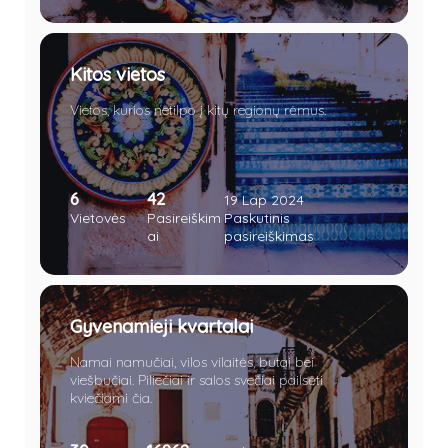
Kitos vietos
Vietos, kurios netilpo į kitų regionų rėmus.
6
42
19 Lap 2024
Vietovės
Pasireiškim
Paskutinis
ai
pasireiškimas
Gyvenamieji kvartalai
Namai namučiai, vilos vilaitės, butai bei
viešbučiai. Piliečiai ir salos svečiai pailsėti
kviečiami čia.