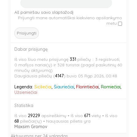
e
m
s
o
n
i
e
m
Aš pamiršau savo slaptažodį
a
s
n
i
Prijungti mane automatiškai kiekvieno apsilankymo
b
e
metu
a
s
l
n
b
e
e
a
l
n
d
b
e
a
l
Dabar prisijungę
d
b
e
l
d
Iš viso šiuo metu prisijungę
331
piliečių :: 3 registruoti,
e
0 mafijos nariai(ų) ir 328 turistai (pagal paskutinių 60
d
minučių aktyvumą)
Daugiausia piliečių (
4147
) buvo 05 Rgp 2026, 00:48
Legenda:
Siciliečiai
,
Šiauriečiai
,
Florintiečiai
,
Romiečiai
,
Užsieniečiai
Statistika
Iš viso
29229
apsireiškimų • Iš viso
671
vietų • Iš viso
68
piliečiai(ių) • Naujausias pilietis yra
Maxsim Gromov
Aktyvumas per 24 valandas