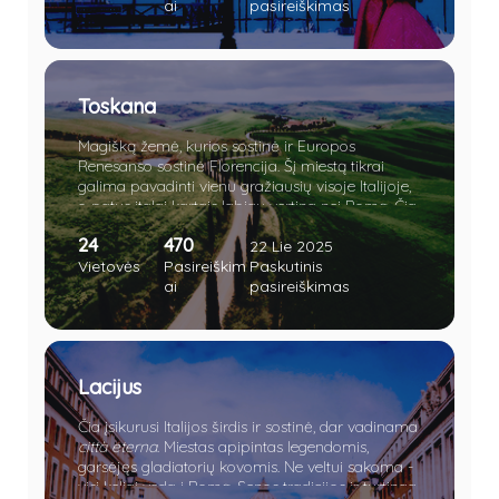
Džiuljetai. Trokšti romantikos ir meilės, o gal
ai
pasireiškimas
ieškai tobulos vietos pasipiršti savo mylimajai?
Tuomet užsuk į meilės kupiną kraštą!
Toskana
Magišką žemė, kurios sostinė ir Europos
Renesanso sostinė Florencija. Šį miestą tikrai
galima pavadinti vienu gražiausių visoje Italijoje,
o patys italai kartais labiau vertina nei Romą. Čia
tiek architektūrinio paveldo, kad Stendalio
24
470
sindromas ištiks akimirksniu. Tad, gyventi Italijoje
22 Lie 2025
ir neapsilankyti Florencijoje - štai kas yra
Vietovės
Pasireiškim
Paskutinis
vadinama nuodėme.
ai
pasireiškimas
Lacijus
Čia įsikurusi Italijos širdis ir sostinė, dar vadinama
città eterna
. Miestas apipintas legendomis,
garsėjęs gladiatorių kovomis. Ne veltui sakoma -
visi keliai veda į Romą. Senos tradicijos ir turtinga