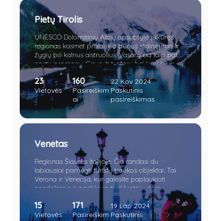
Pietų Tirolis
UNESCO Dolomitinių Alpių apsuptyje įsikūręs
regionas kasmet pritraukia būrius slidinėjimo ir
žygių po kalnus aistruolius. Vasarą čia taip pat
apstu pramogų. Gausybė ežerų bei krioklių, o
vietomis net piramidžių. Apsilankę sostinėje
23
160
nesuglumkite pasijutę lyg Austrijoje. Verčiau
22 Kov 2024
paskanaukite šviežios polentos bei obuolių
Vietovės
Pasireiškim
Paskutinis
štrudelio.
ai
pasireiškimas
Venetas
Regionas Šiaurės Italijoje. Čia randasi du
labiausiai pamėgti turistų traukos objektai. Tai
Verona ir Venecija, kur galėsite paplaukioti
gondolomis ir pasiklausyti irkluotojų dainų,
pasimėgauti nuostabiu vietos maistu jaukiame
15
171
restorane bei paragauti geriausio ir ilgiausiai
19 Lap 2024
brandinto vyno visoje Italijoje ar parašyti laišką
Vietovės
Pasireiškim
Paskutinis