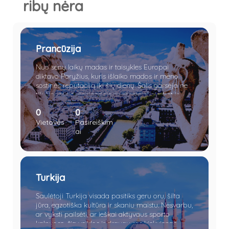
ribų nėra
Prancūzija
Nuo senų laikų madas ir taisykles Europai
diktavo Paryžius, kuris išlaiko mados ir meno
sostinės reputaciją iki šių dienų. Šalis garsėja ne
tik žinomais dizaineriais ar menininkais, bet ir
kokybiškais tauriaisiais gėrimais, sūriu, Eifelio
0
0
bokštu, Triumfo arka ir Disneilendu.
Vietovės
Pasireiškim
ai
Turkija
Saulėtoji Turkija visada pasitiks geru oru, šilta
jūra, egzotiška kultūra ir skaniu maistu. Nesvarbu,
ar vyksti pailsėti, ar ieškai aktyvaus sporto
kalnuose, čia veiklos ir draugų ras kiekvienas.