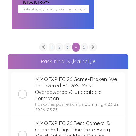
Sveiki atvykę į pasaulį, kuriame realybė
persipina su mistika. Pasaulį, kuris
plačiai atveria duris visokio plauko
būtybėms.
Antgamtinis pasaulis
Paieškos
Užimti veidai
4
1
2
3
5
Parašai ir tekstai
Ankstesnis
Kitas
Noriu meeto
Ištikimųjų būstinė
Paskutiniai įvykiai šalyje
Nemirtingųjų būstinė
MMOEXP FC 26:Game-Broken: We
Uncovered FC 26's Most
Overpowered & Unbeatable
Formation
Paskutinis pasireiškimas
Damnmy
«
23 Bir
2026, 05:23
MMOEXP FC 26:Best Camera &
Game Settings: Dominate Every
Match With Pro Meta Configs