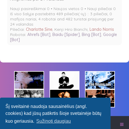
Nauji pasireiškimai 0 • Naujos vietos 0 • Nauji piliečiai 0
Iš viso šalyje pastebėta 489 piliečiai(-ių) :: 3 piliečiai, 0
mafijos nariai, 4 robotai and 482 turistai prisijungę per
24 valandas
Piliečiai:
Charlotte Sine
,
Kenji Hiro Bianchi
,
Lando Norris
Robotai:
Ahrefs [Bot]
,
Baidu [Spider]
,
Bing [Bot]
,
Google
[Bot]
Šį sveitainė naudoja sausainėlius (angl.
cookies) kad jūsų patikrtis šioje svetainėje būtų
kuo geriausia.
Sužinoti daugiau
Itališkas RPG forumas