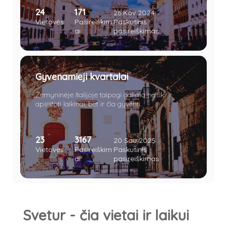
istorinė praeitis paliko Italijai daugybę meno ir
24
171
architektūros lobių. „Amžinasis miestas“ lyg
26 Kov 2024
magnetas traukia keliautojus iš viso pasaulio.
Vietovės
Pasireiškim
Paskutinis
Vieni jį dievina, kiti keikia, tačiau vienaip ar kitaip
ai
pasireiškimas
miestas nelieka nepastebėtas.
Gyvenamieji kvartalai
Žemyninėje Italijoje taipogi galima ne tik
apsistoti laikinai, bet ir čia gyventi.
23
3167
20 Sau 2025
Vietovės
Pasireiškim
Paskutinis
ai
pasireiškimas
Svetur - čia vietai ir laikui