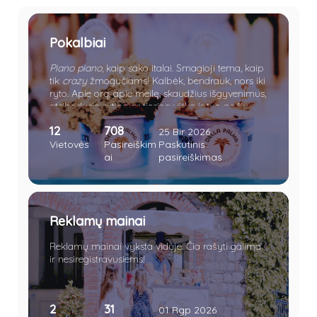
Pokalbiai
Piano piano
, kaip sako italai. Smagioji tema, kaip
tik
crazy
žmogučiams! Kalbėk, bendrauk, nors iki
ryto. Apie orą, apie meilę, skaudžius išgyvenimus,
atsibodusią rutiną ar tiesiog viską ir tuo pačiu
nieką.
12
708
25 Bir 2026
Vietovės
Pasireiškim
Paskutinis
ai
pasireiškimas
Reklamų mainai
Reklamų mainai vyksta viduje. Čia rašyti galima
ir nesiregistravusiems!
2
31
01 Rgp 2026