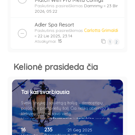
Paskutinis pasireiškimas
Damnmy
«
23 Bir
2026, 05:22
Adler Spa Resort
Paskutinis pasireiškimas
Carlotta Grimaldi
«
22 Lie 2025, 23:14
Atsakymai:
15
1
2
Kelionė prasideda čia
Tai kas svarbiausia
Sveiki atvykę į saulėtąją Italiją – stereoptipų,
pojūčių ir priešpriešų šalį. Čia neliks abejingų ir
kiekvienas atras savo vietą.
Visa reikalinga
informacija
ir
taisyklės
randasi
čia.
16
235
21 Geg 2025