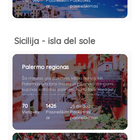
Vietovės
Pasireiškim
Paskutinis
ai
pasireiškimas
Sicilija - isla del sole
Palermo regionas
Šis miestas yra išskirtinis, kitoks nei visi kiti.
Palermas yra tarsi muziejus po atviru dangumi,
kupinas kultūrinio palikimo. Kartu tai ir kontrastų
miestas, kurio gatvėse vyrauja chaotiškas eismas.
Palermo turgeliai vilioja įvairiausiomis gėrybėmis,
70
1426
o gatvės, nors ir nuolat kupinos triukšmo ir eismo
25 Bir 2026
dalyvių, taip pat stebina didingais istoriniais
Vietovės
Pasireiškim
Paskutinis
pastatais. Naktimis čia užverda tikrasis
ai
pasireiškimas
gyvenimas - jaunimas šturmuoja gatves, klubus
ar kavines. Ne gana to, miestas saugo ir daugelį
paslapčių, viena iš jų - stambiosios mafijos