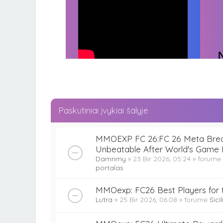
Paskutiniai įvykiai šalyje
MMOEXP FC 26:FC 26 Meta Brea
Unbeatable After World's Game 
Damnmy
» 23 Bir 2026, 05:24 » forume
portalas
MMOexp: FC26 Best Players for 
Lutra
» 25 Bir 2026, 06:08 » forume
Sici