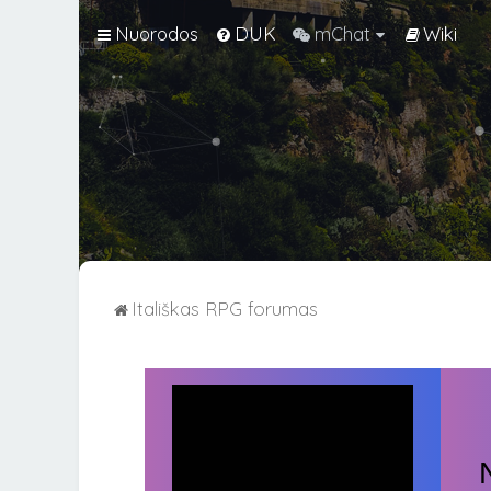
Nuorodos
DUK
mChat
Wiki
Itališkas RPG forumas