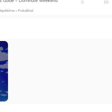
s Guide – Dominate Weekend
0
69
lepėkime
»
Pokalbiai