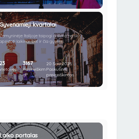
ieškai tobulos vietos pasipiršti savo mylimajai?
Tuomet užsuk į meilės kupiną kraštą!
Gyvenamieji kvartalai
Žemyninėje Italijoje taipogi galima ne tik
apsistoti laikinai, bet ir čia gyventi.
23
3167
20 Sau 2025
Vietovės
Pasireiškim
Paskutinis
ai
pasireiškimas
Laiko portalas