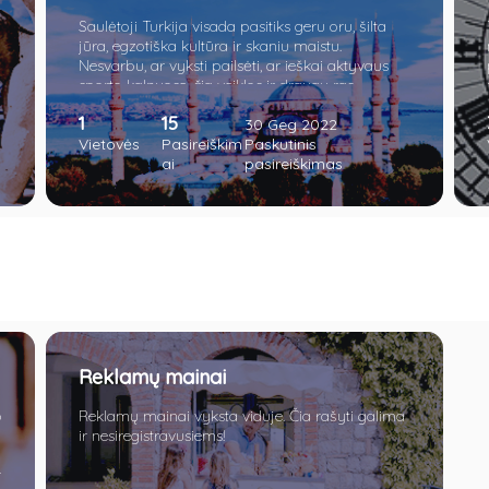
Saulėtoji Turkija visada pasitiks geru oru, šilta
jūra, egzotiška kultūra ir skaniu maistu.
Nesvarbu, ar vyksti pailsėti, ar ieškai aktyvaus
sporto kalnuose, čia veiklos ir draugų ras
kiekvienas.
1
15
30 Geg 2022
Vietovės
Pasireiškim
Paskutinis
ai
pasireiškimas
Reklamų mainai
p
Reklamų mainai vyksta viduje. Čia rašyti galima
ir nesiregistravusiems!
r