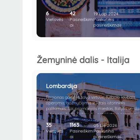
6
42
19 Lap 2024
Vietovės
Pasireiškim
Paskutinis
ai
pasireiškimas
Žemyninė dalis - Italija
Lombardija
Regionas garsėja savo virtuve, futbolo klubais,
operomis, bažnyčiomis ir kitais istoriniais
palikimais. Tai pramoninis miestas, Italijos verslo
ir finansų širdis, tačiau čia netrūksta ir pramogų,
naktinių klubų, parduotuvių bei restoranų.
35
1163
Judrus, triukšmingas ir stilingas – Milanas yra
05 Lie 2026
tituluojamas mados rojumi Italijoje. Būtent iš čia
Vietovės
Pasireiškim
Paskutinis
kilo visame pasaulyje garsūs ir prabangūs
ai
pasireiškimas