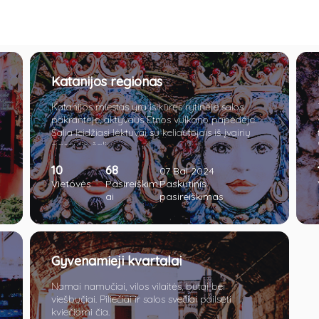
Katanijos regionas
Katanijos miestas yra įsikūręs rytinėje salos
pakrantėje, aktyvaus Etnos vulkano papėdėje.
Šalia leidžiasi lėktuvai su keliautojais iš įvairių
pasaulio šalių.
10
68
07 Bal 2024
Vietovės
Pasireiškim
Paskutinis
ai
pasireiškimas
Gyvenamieji kvartalai
Namai namučiai, vilos vilaitės, butai bei
viešbučiai. Piliečiai ir salos svečiai pailsėti
kviečiami čia.