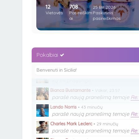
tuo pačiu nieką.
12
708
Charlotte Sine
•
Vakar, 23:22
25 Bir 2026
Vietovės
parašė naują pranešimą temoje
Pasireiškim
Paskutinis
Re:
ai
pasireiškimas
Lando Norris
•
Vakar, 23:26
parašė naują pranešimą temoje
Re:
Charles Mark Leclerc
•
Vakar, 23:50
parašė naują pranešimą temoje
Re:
Pokalbiai
Charlotte Sine
•
Vakar, 23:55
parašė naują pranešimą temoje
Re:
Benvenuti in Sicilia!
Bianca Bustamante
•
Vakar, 23:55
ką tik prisijungė
Bianca Bustamante
•
Vakar, 23:57
parašė naują pranešimą temoje
Re:
Lando Norris
•
43 minučių
parašė naują pranešimą temoje
Re:
Charles Mark Leclerc
•
29 minučių
parašė naują pranešimą temoje
Re: