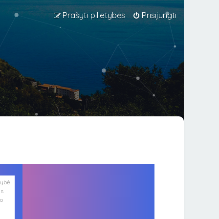
Prašyti pilietybės
Prisijungti
lybė
is
ko