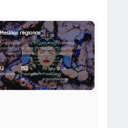
Mesinos regionas
Trečias pagal dydį Sicilijos miestas Mesina
vadinamas Sicilijos vartais. Dėl čia esančio uosto
tai visuomet buvo prekybinis miestas, judri
kryžkelė tarp salos ir žemyno.
12
152
10 Spa 2024
Vietovės
Pasireiškim
Paskutinis
ai
pasireiškimas