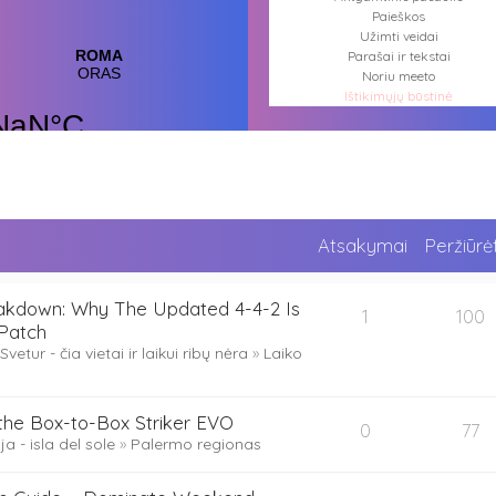
Paieškos
Užimti veidai
Parašai ir tekstai
Noriu meeto
Ištikimųjų būstinė
Nemirtingųjų būstinė
Atsakymai
Peržiūrė
kdown: Why The Updated 4-4-2 Is
1
100
Patch
Svetur - čia vietai ir laikui ribų nėra
»
Laiko
the Box-to-Box Striker EVO
0
77
lija - isla del sole
»
Palermo regionas