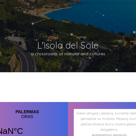
L'isola del Sole
a crossroads of nations and cultures
Sveiki atvykę į pasaulį, kuriame rea
persipina su mistika. Pasaulį, kur
plačiai atveria duris visokio plau
būtybėms.
Antgamtinis pasaulis