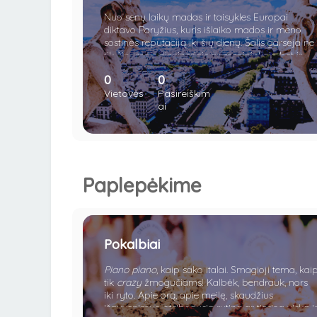
Nuo senų laikų madas ir taisykles Europai
diktavo Paryžius, kuris išlaiko mados ir meno
sostinės reputaciją iki šių dienų. Šalis garsėja ne
tik žinomais dizaineriais ar menininkais, bet ir
kokybiškais tauriaisiais gėrimais, sūriu, Eifelio
0
0
bokštu, Triumfo arka ir Disneilendu.
Vietovės
Pasireiškim
ai
Paplepėkime
Pokalbiai
Piano piano
, kaip sako italai. Smagioji tema, kai
tik
crazy
žmogučiams! Kalbėk, bendrauk, nors
Charlotte Sine
•
Vakar, 23:21
iki ryto. Apie orą, apie meilę, skaudžius
išgyvenimus, atsibodusią rutiną ar tiesiog viską i
ką tik prisijungė