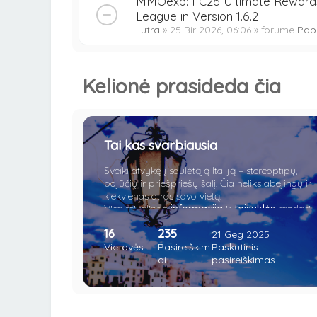
MMOexp: FC26 Ultimate Reward
League in Version 1.6.2
Lutra
» 25 Bir 2026, 06:06 » forume
Pap
Kelionė prasideda čia
Tai kas svarbiausia
Sveiki atvykę į saulėtąją Italiją – stereoptipų,
pojūčių ir priešpriešų šalį. Čia neliks abejingų ir
kiekvienas atras savo vietą.
Visa reikalinga
informacija
ir
taisyklės
randasi
čia.
16
235
21 Geg 2025
Vietovės
Pasireiškim
Paskutinis
ai
pasireiškimas