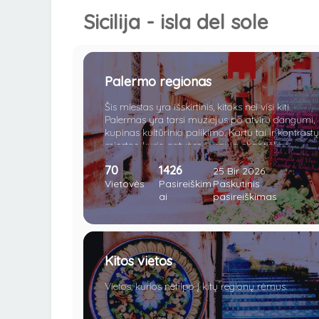
Sicilija - isla del sole
Palermo regionas
Šis miestas yra išskirtinis, kitoks nei visi kiti.
Palermas yra tarsi muziejus po atviru dangumi,
kupinas kultūrinio palikimo. Kartu tai ir kontrastų
miestas, kurio gatvėse vyrauja chaotiškas
eismas. Palermo turgeliai vilioja įvairiausiomis
70
1426
gėrybėmis, o gatvės, nors ir nuolat kupinos
25 Bir 2026
triukšmo ir eismo dalyvių, taip pat stebina
Vietovės
Pasireiškim
Paskutinis
didingais istoriniais pastatais. Naktimis čia
ai
pasireiškimas
užverda tikrasis gyvenimas - jaunimas
šturmuoja gatves, klubus ar kavines. Ne gana to,
miestas saugo ir daugelį paslapčių, viena iš jų -
stambiosios mafijos grupuotės. Čia visko tiek
Kitos vietos
daug, kad net vietiniai gyventojai sugeba atrasti
vis kažką naujo.
Vietos, kurios netilpo į kitų regionų rėmus.