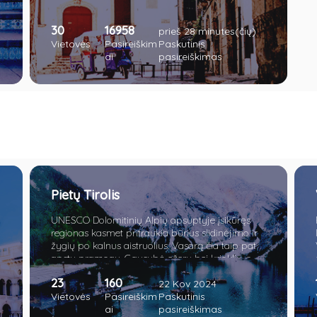
30
16958
prieš 28 minutes(čių)
Vietovės
Pasireiškim
Paskutinis
ai
pasireiškimas
Pietų Tirolis
UNESCO Dolomitinių Alpių apsuptyje įsikūręs
regionas kasmet pritraukia būrius slidinėjimo ir
žygių po kalnus aistruolius. Vasarą čia taip pat
apstu pramogų. Gausybė ežerų bei krioklių, o
vietomis net piramidžių. Apsilankę sostinėje
23
160
nesuglumkite pasijutę lyg Austrijoje. Verčiau
22 Kov 2024
paskanaukite šviežios polentos bei obuolių
Vietovės
Pasireiškim
Paskutinis
štrudelio.
ai
pasireiškimas