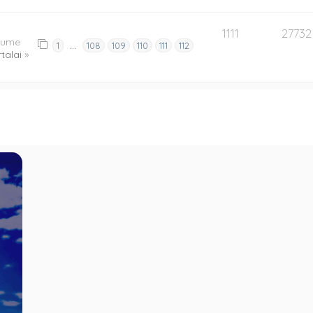
1111
27732
orume
…
1
108
109
110
111
112
talai
»