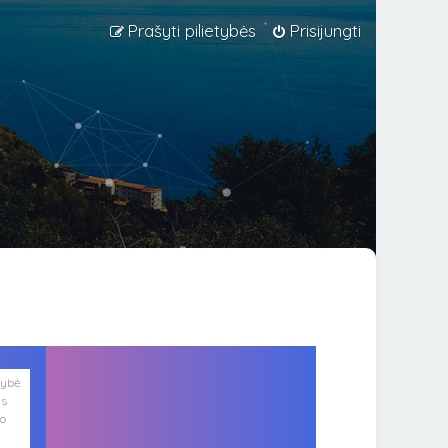
Prašyti pilietybės
Prisijungti
lybė
is
ko