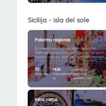
Sicilija - isla del sole
Palermo regionas
Šis miestas yra išskirtinis, kitoks nei visi kiti.
Palermas yra tarsi muziejus po atviru dangumi,
kupinas kultūrinio palikimo. Kartu tai ir kontrastų
miestas, kurio gatvėse vyrauja chaotiškas
eismas. Palermo turgeliai vilioja įvairiausiomis
70
1426
gėrybėmis, o gatvės, nors ir nuolat kupinos
25 Bir 2026
triukšmo ir eismo dalyvių, taip pat stebina
Vietovės
Pasireiškim
Paskutinis
didingais istoriniais pastatais. Naktimis čia
ai
pasireiškimas
užverda tikrasis gyvenimas - jaunimas
šturmuoja gatves, klubus ar kavines. Ne gana to,
miestas saugo ir daugelį paslapčių, viena iš jų -
stambiosios mafijos grupuotės. Čia visko tiek
Kitos vietos
daug, kad net vietiniai gyventojai sugeba atrasti
vis kažką naujo.