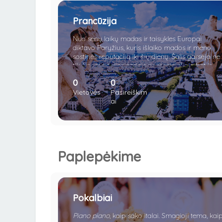
Prancūzija
Nuo senų laikų madas ir taisykles Europai
diktavo Paryžius, kuris išlaiko mados ir meno
sostinės reputaciją iki šių dienų. Šalis garsėja ne
tik žinomais dizaineriais ar menininkais, bet ir
kokybiškais tauriaisiais gėrimais, sūriu, Eifelio
0
0
bokštu, Triumfo arka ir Disneilendu.
Vietovės
Pasireiškim
ai
Paplepėkime
Pokalbiai
Piano piano
, kaip sako italai. Smagioji tema, kai