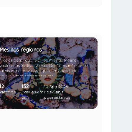
Mesinos regionas
Trečias pagal dydį Sicilijos miestas Mesina
vadinamas Sicilijos vartais. Dėl čia esančio uosto
tai visuomet buvo prekybinis miestas, judri
kryžkelė tarp salos ir žemyno.
12
152
10 Spa 2024
Vietovės
Pasireiškim
Paskutinis
ai
pasireiškimas