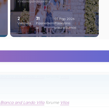
ir nesiregistravusiems!
r
 Sine ir Leclerc vila
forume
Vilos
2
31
01 Rgp 2026
Vietovės
Pasireiškim
Paskutinis
ai
pasireiškimas
 Bianca and Lando Villa
forume
Vilos
 Sine ir Leclerc vila
forume
Vilos
 Bianca and Lando Villa
forume
Vilos
 Bianca and Lando Villa
forume
Vilos