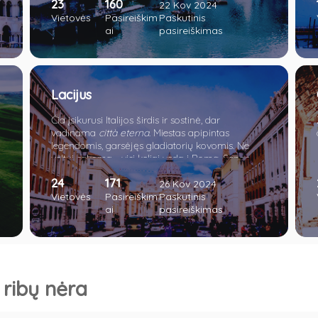
23
160
nesuglumkite pasijutę lyg Austrijoje. Verčiau
22 Kov 2024
paskanaukite šviežios polentos bei obuolių
Vietovės
Pasireiškim
Paskutinis
štrudelio.
ai
pasireiškimas
Lacijus
Čia įsikurusi Italijos širdis ir sostinė, dar
vadinama
città eterna
. Miestas apipintas
legendomis, garsėjęs gladiatorių kovomis. Ne
veltui sakoma - visi keliai veda į Romą. Senos
tradicijos ir turtinga istorinė praeitis paliko Italijai
24
171
e
daugybę meno ir architektūros lobių. „Amžinasis
26 Kov 2024
miestas“ lyg magnetas traukia keliautojus iš viso
Vietovės
Pasireiškim
Paskutinis
pasaulio. Vieni jį dievina, kiti keikia, tačiau vienaip
ai
pasireiškimas
ar kitaip miestas nelieka nepastebėtas.
i ribų nėra