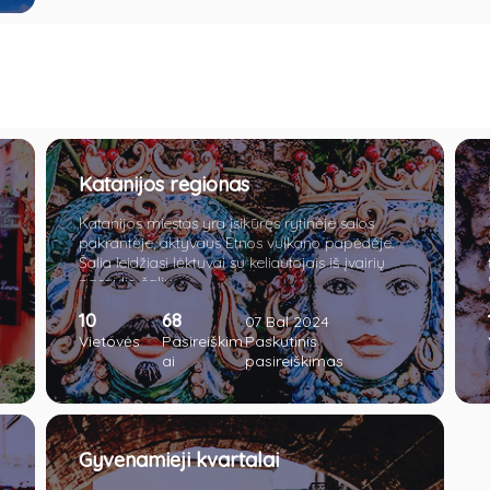
Katanijos regionas
Katanijos miestas yra įsikūręs rytinėje salos
pakrantėje, aktyvaus Etnos vulkano papėdėje.
Šalia leidžiasi lėktuvai su keliautojais iš įvairių
pasaulio šalių.
10
68
07 Bal 2024
Vietovės
Pasireiškim
Paskutinis
ai
pasireiškimas
Gyvenamieji kvartalai