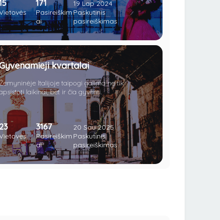
15
171
restorane bei paragauti geriausio ir ilgiausiai
19 Lap 2024
brandinto vyno visoje Italijoje ar parašyti laišką
Vietovės
Pasireiškim
Paskutinis
Džiuljetai. Trokšti romantikos ir meilės, o gal
ai
pasireiškimas
ieškai tobulos vietos pasipiršti savo mylimajai?
Tuomet užsuk į meilės kupiną kraštą!
Gyvenamieji kvartalai
Žemyninėje Italijoje taipogi galima ne tik
apsistoti laikinai, bet ir čia gyventi.
23
3167
20 Sau 2025
Vietovės
Pasireiškim
Paskutinis
ai
pasireiškimas