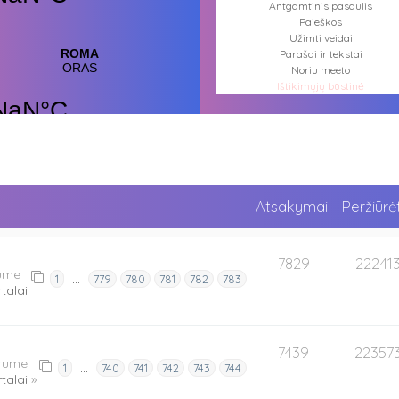
Antgamtinis pasaulis
Paieškos
Užimti veidai
Parašai ir tekstai
Noriu meeto
Ištikimųjų būstinė
Nemirtingųjų būstinė
Atsakymai
Peržiūrė
7829
22241
rume
…
1
779
780
781
782
783
talai
7439
22357
orume
…
1
740
741
742
743
744
talai
»