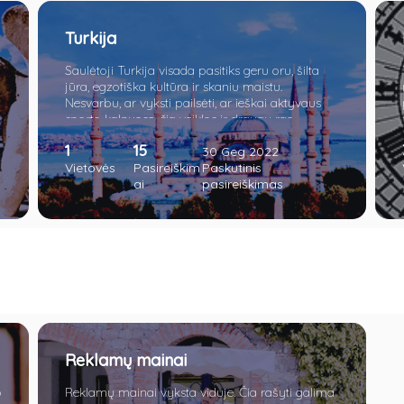
Turkija
Saulėtoji Turkija visada pasitiks geru oru, šilta
jūra, egzotiška kultūra ir skaniu maistu.
Nesvarbu, ar vyksti pailsėti, ar ieškai aktyvaus
sporto kalnuose, čia veiklos ir draugų ras
kiekvienas.
1
15
30 Geg 2022
Vietovės
Pasireiškim
Paskutinis
ai
pasireiškimas
Reklamų mainai
p
Reklamų mainai vyksta viduje. Čia rašyti galima