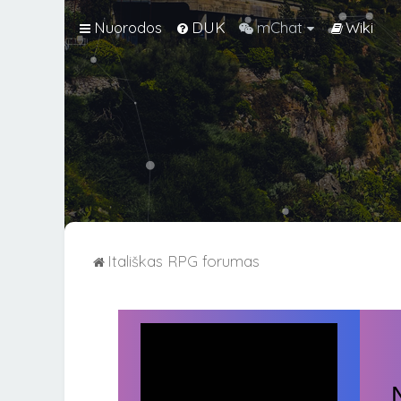
Nuorodos
DUK
mChat
Wiki
Itališkas RPG forumas