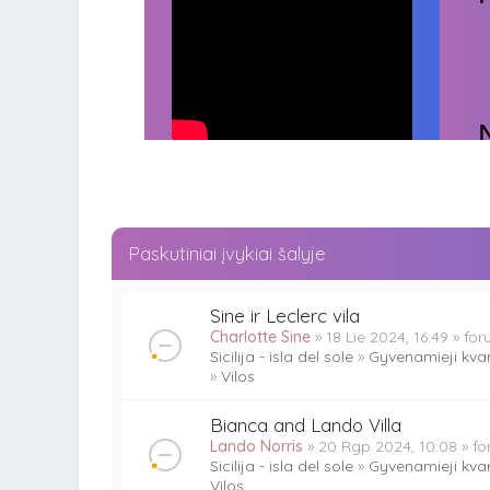
Paskutiniai įvykiai šalyje
Sine ir Leclerc vila
Charlotte Sine
» 18 Lie 2024, 16:49 » fo
Sicilija - isla del sole
»
Gyvenamieji kvar
»
Vilos
Bianca and Lando Villa
Lando Norris
» 20 Rgp 2024, 10:08 » f
Sicilija - isla del sole
»
Gyvenamieji kvar
Vilos