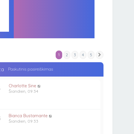
1
2
3
4
5
Kitas
ta
Paskutinis pasireiškimas
Charlotte Sine
3
Šiandien, 09:34
Bianca Bustamante
3
Šiandien, 09:33