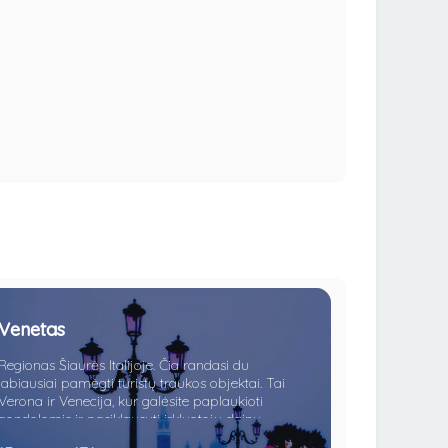
Venetas
Regionas Šiaurės Italijoje. Čia randasi du
labiausiai pamėgti turistų traukos objektai. Tai
Verona ir Venecija, kur galėsite paplaukioti
gondolomis ir pasiklausyti irkluotojų dainų,
pasimėgauti nuostabiu vietos maistu jaukiame