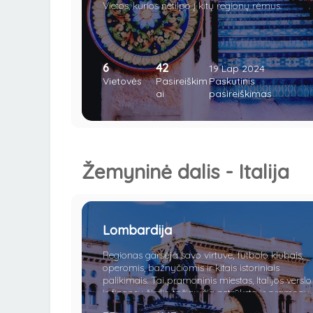
Vietos, kurios netilpo į kitų regionų rėmus.
6
42
19 Lap 2024
Vietovės
Pasireiškim
Paskutinis
ai
pasireiškimas
Žemyninė dalis - Italija
Lombardija
Regionas garsėja savo virtuve, futbolo klubais,
operomis, bažnyčiomis ir kitais istoriniais
palikimais. Tai pramoninis miestas, Italijos verslo
ir finansų širdis, tačiau čia netrūksta ir pramogų,
naktinių klubų, parduotuvių bei restoranų.