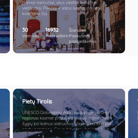
Namai namučiai, vilos vilaitės, butai bei
viešbučiai. Piliečiai ir salos svečiai pailsėti
kviečiami čia.
30
16932
Šiandien
Vietovės
Pasireiškim
Paskutinis
ai
pasireiškimas
Pietų Tirolis
UNESCO Dolomitinių Alpių apsuptyje įsikūręs
regionas kasmet pritraukia būrius slidinėjimo ir
žygių po kalnus aistruolius. Vasarą čia taip pat
apstu pramogų. Gausybė ežerų bei krioklių, o
vietomis net piramidžių. Apsilankę sostinėje