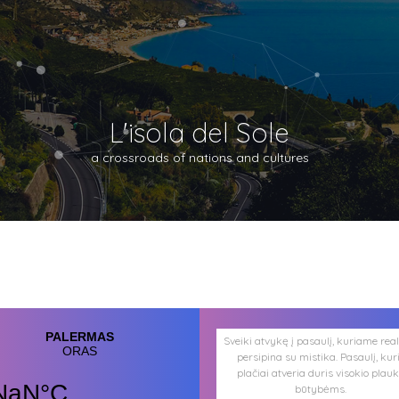
L'isola del Sole
a crossroads of nations and cultures
Sveiki atvykę į pasaulį, kuriame rea
persipina su mistika. Pasaulį, kur
plačiai atveria duris visokio plau
būtybėms.