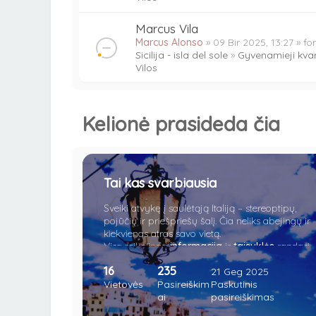
Marcus Vila
Marcus Alonso
» 09 Bir 2025, 13:27 » f
Sicilija - isla del sole
»
Gyvenamieji kvar
Vilos
Kelionė prasideda čia
Tai kas svarbiausia
Sveiki atvykę į saulėtąją Italiją – stereoptipų,
pojūčių ir priešpriešų šalį. Čia neliks abejingų ir
kiekvienas atras savo vietą.
Visa reikalinga
informacija
ir
taisyklės
randasi
čia.
16
235
21 Geg 2025
Vietovės
Pasireiškim
Paskutinis
ai
pasireiškimas