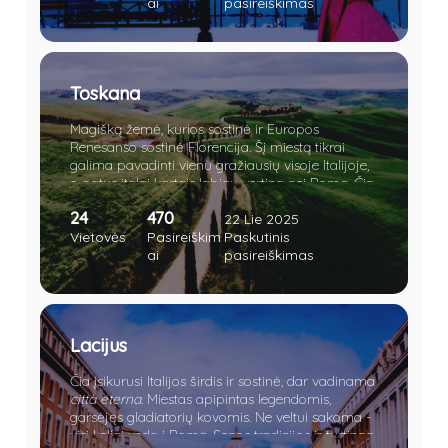
Džiuljetai. Trokšti romantikos ir meilės, o gal
ai
pasireiškimas
ieškai tobulos vietos pasipiršti savo mylimajai?
Tuomet užsuk į meilės kupiną kraštą!
Toskana
Magišką žemė, kurios sostinė ir Europos
Renesanso sostinė Florencija. Šį miestą tikrai
galima pavadinti vienu gražiausių visoje Italijoje,
o patys italai kartais labiau vertina nei Romą. Čia
tiek architektūrinio paveldo, kad Stendalio
24
470
sindromas ištiks akimirksniu. Tad, gyventi Italijoje
22 Lie 2025
ir neapsilankyti Florencijoje - štai kas yra
Vietovės
Pasireiškim
Paskutinis
vadinama nuodėme.
ai
pasireiškimas
Lacijus
Čia įsikurusi Italijos širdis ir sostinė, dar vadinama
città eterna
. Miestas apipintas legendomis,
garsėjęs gladiatorių kovomis. Ne veltui sakoma -
visi keliai veda į Romą. Senos tradicijos ir turtinga