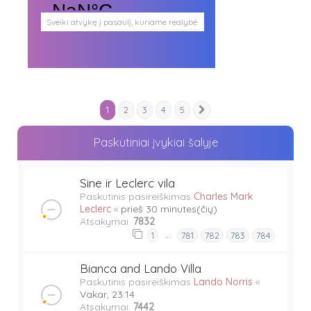
Sveiki atvykę į pasaulį, kuriame realybė
persipina su mistika. Pasaulį, kuris
plačiai atveria duris visokio plauko
būtybėms.
Antgamtinis pasaulis
Paieškos
Užimti veidai
1
2
3
4
5
Parašai ir tekstai
Kitas
Noriu meeto
Ištikimųjų būstinė
Paskutiniai įvykiai šalyje
Nemirtingųjų būstinė
Sine ir Leclerc vila
Paskutinis pasireiškimas
Charles Mark
Leclerc
«
prieš 30 minutes(čių)
Atsakymai:
7832
…
1
781
782
783
784
Bianca and Lando Villa
Paskutinis pasireiškimas
Lando Norris
«
Vakar, 23:14
Atsakymai:
7442