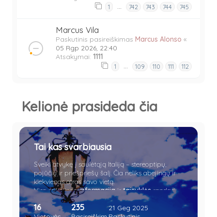
…
1
742
743
744
745
Marcus Vila
Paskutinis pasireiškimas
Marcus Alonso
«
05 Rgp 2026, 22:40
Atsakymai:
1111
…
1
109
110
111
112
Kelionė prasideda čia
Tai kas svarbiausia
Sveiki atvykę į saulėtąją Italiją – stereoptipų,
pojūčių ir priešpriešų šalį. Čia neliks abejingų ir
kiekvienas atras savo vietą.
Visa reikalinga
informacija
ir
taisyklės
randasi
čia.
16
235
21 Geg 2025
Vietovės
Pasireiškim
Paskutinis