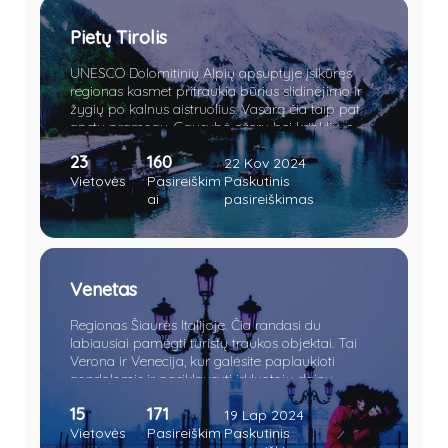
Pietų Tirolis
UNESCO Dolomitinių Alpių apsuptyje įsikūręs
regionas kasmet pritraukia būrius slidinėjimo ir
žygių po kalnus aistruolius. Vasarą čia taip pat
apstu pramogų. Gausybė ežerų bei krioklių, o
vietomis net piramidžių. Apsilankę sostinėje
23
160
nesuglumkite pasijutę lyg Austrijoje. Verčiau
22 Kov 2024
paskanaukite šviežios polentos bei obuolių
Vietovės
Pasireiškim
Paskutinis
štrudelio.
ai
pasireiškimas
Venetas
Regionas Šiaurės Italijoje. Čia randasi du
labiausiai pamėgti turistų traukos objektai. Tai
Verona ir Venecija, kur galėsite paplaukioti
gondolomis ir pasiklausyti irkluotojų dainų,
pasimėgauti nuostabiu vietos maistu jaukiame
15
171
restorane bei paragauti geriausio ir ilgiausiai
19 Lap 2024
brandinto vyno visoje Italijoje ar parašyti laišką
Vietovės
Pasireiškim
Paskutinis