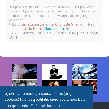
Nauji pasireiškimai 9 • Naujos vietos 0 • Nauji piliečiai 0
Iš viso šalyje pastebėta 204 piliečiai(-ių) :: 5 piliečiai, 0
mafijos nariai, 4 robotai and 195 turistai prisijungę per 24
valandas
Piliečiai:
Bianca Bustamante
,
Charlotte Sine
,
Kenji Hiro
Bianchi
,
Lando Norris
,
Massimo Parilla
Robotai:
Ahrefs [Bot]
,
Baidu [Spider]
,
Bing [Bot]
,
Google
[Bot]
Šį sveitainė naudoja sausainėlius (angl.
cookies) kad jūsų patikrtis šioje svetainėje būtų
kuo geriausia.
Sužinoti daugiau
Itališkas RPG forumas