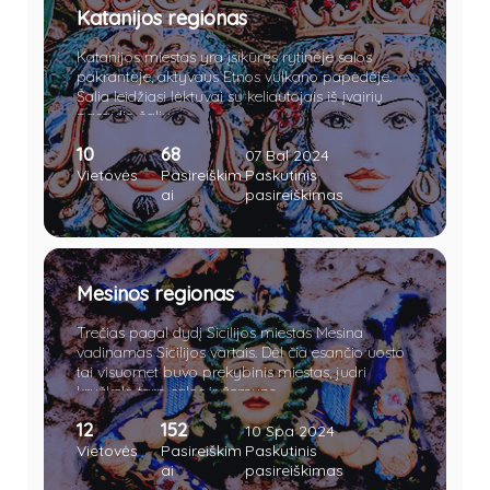
Katanijos regionas
gyventojai sugeba atrasti vis kažką naujo.
Katanijos miestas yra įsikūręs rytinėje salos
pakrantėje, aktyvaus Etnos vulkano papėdėje.
Šalia leidžiasi lėktuvai su keliautojais iš įvairių
pasaulio šalių.
10
68
07 Bal 2024
Vietovės
Pasireiškim
Paskutinis
ai
pasireiškimas
Mesinos regionas
Trečias pagal dydį Sicilijos miestas Mesina
vadinamas Sicilijos vartais. Dėl čia esančio uosto
tai visuomet buvo prekybinis miestas, judri
kryžkelė tarp salos ir žemyno.
12
152
10 Spa 2024
Vietovės
Pasireiškim
Paskutinis
ai
pasireiškimas