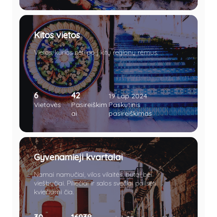
Kitos vietos
Vietos, kurios netilpo į kitų regionų rėmus.
6
42
19 Lap 2024
Vietovės
Pasireiškim
Paskutinis
ai
pasireiškimas
Gyvenamieji kvartalai
Namai namučiai, vilos vilaitės, butai bei
viešbučiai. Piliečiai ir salos svečiai pailsėti
kviečiami čia.