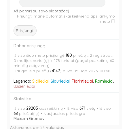
e
m
s
o
n
i
e
m
Aš pamiršau savo slaptažodį
a
s
n
i
Prijungti mane automatiškai kiekvieno apsilankymo
b
e
metu
a
s
l
n
b
e
e
a
l
n
d
b
e
a
l
Dabar prisijungę
d
b
e
l
d
Iš viso šiuo metu prisijungę
180
piliečių :: 2 registruoti,
e
0 mafijos nariai(ų) ir 178 turistai (pagal paskutinių 60
d
minučių aktyvumą)
Daugiausia piliečių (
4147
) buvo 05 Rgp 2026, 00:48
Legenda:
Siciliečiai
,
Šiauriečiai
,
Florintiečiai
,
Romiečiai
,
Užsieniečiai
Statistika
Iš viso
29205
apsireiškimų • Iš viso
671
vietų • Iš viso
68
piliečiai(ių) • Naujausias pilietis yra
Maxsim Gromov
Aktyvumas per 24 valandas