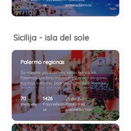
ai
pasireiškimas
Sicilija - isla del sole
Palermo regionas
Šis miestas yra išskirtinis, kitoks nei visi kiti.
Palermas yra tarsi muziejus po atviru dangumi,
kupinas kultūrinio palikimo. Kartu tai ir kontrastų
miestas, kurio gatvėse vyrauja chaotiškas eismas.
Palermo turgeliai vilioja įvairiausiomis gėrybėmis,
70
1426
o gatvės, nors ir nuolat kupinos triukšmo ir eismo
25 Bir 2026
dalyvių, taip pat stebina didingais istoriniais
Vietovės
Pasireiškim
Paskutinis
pastatais. Naktimis čia užverda tikrasis
ai
pasireiškimas
gyvenimas - jaunimas šturmuoja gatves, klubus
ar kavines. Ne gana to, miestas saugo ir daugelį
paslapčių, viena iš jų - stambiosios mafijos
grupuotės. Čia visko tiek daug, kad net vietiniai