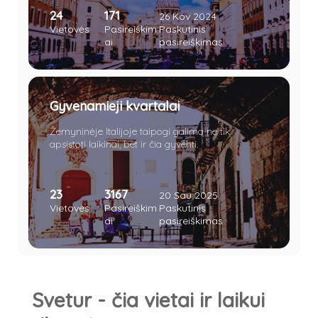
istorinė praeitis paliko Italijai daugybę meno ir
24
171
architektūros lobių. „Amžinasis miestas“ lyg
26 Kov 2024
magnetas traukia keliautojus iš viso pasaulio.
Vietovės
Pasireiškim
Paskutinis
Vieni jį dievina, kiti keikia, tačiau vienaip ar kitaip
ai
pasireiškimas
miestas nelieka nepastebėtas.
Gyvenamieji kvartalai
Žemyninėje Italijoje taipogi galima ne tik
apsistoti laikinai, bet ir čia gyventi.
23
3167
20 Sau 2025
Vietovės
Pasireiškim
Paskutinis
ai
pasireiškimas
Svetur - čia vietai ir laikui