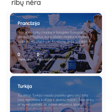
ribų nėra
Prancūzija
Nuo senų laikų madas ir taisykles Europai
diktavo Paryžius, kuris išlaiko mados ir meno
sostinės reputaciją iki šių dienų. Šalis garsėja ne
tik žinomais dizaineriais ar menininkais, bet ir
kokybiškais tauriaisiais gėrimais, sūriu, Eifelio
0
0
bokštu, Triumfo arka ir Disneilendu.
Vietovės
Pasireiškim
ai
Turkija
Saulėtoji Turkija visada pasitiks geru oru, šilta
jūra, egzotiška kultūra ir skaniu maistu. Nesvarbu,
ar vyksti pailsėti, ar ieškai aktyvaus sporto
kalnuose, čia veiklos ir draugų ras kiekvienas.