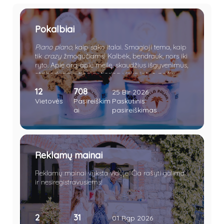
Pokalbiai
Piano piano
, kaip sako italai. Smagioji tema, kaip
tik
crazy
žmogučiams! Kalbėk, bendrauk, nors iki
ryto. Apie orą, apie meilę, skaudžius išgyvenimus,
atsibodusią rutiną ar tiesiog viską ir tuo pačiu
nieką.
12
708
25 Bir 2026
Vietovės
Pasireiškim
Paskutinis
ai
pasireiškimas
Reklamų mainai
Reklamų mainai vyksta viduje. Čia rašyti galima
ir nesiregistravusiems!
Charlotte Sine
•
Vakar, 09:34
parašė naują pranešimą temoje
Re:
2
31
01 Rgp 2026