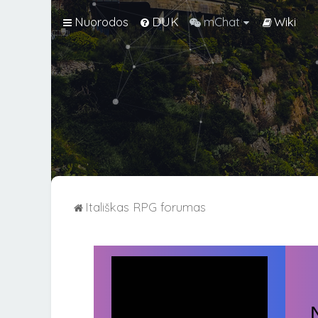
Nuorodos
DUK
mChat
Wiki
Itališkas RPG forumas