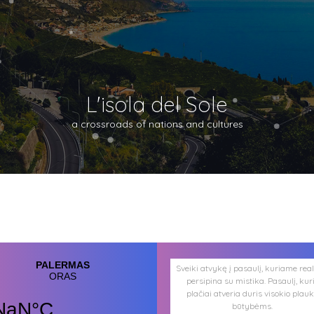
L'isola del Sole
a crossroads of nations and cultures
Sveiki atvykę į pasaulį, kuriame rea
persipina su mistika. Pasaulį, kur
plačiai atveria duris visokio plau
būtybėms.