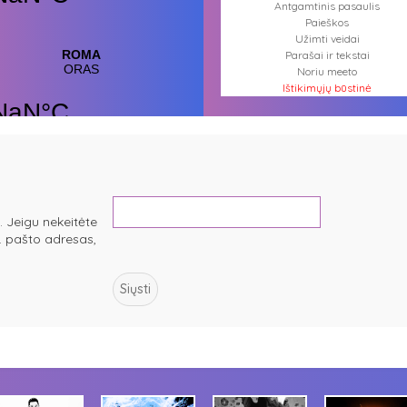
Antgamtinis pasaulis
Paieškos
Užimti veidai
Parašai ir tekstai
Noriu meeto
Ištikimųjų būstinė
Nemirtingųjų būstinė
. Jeigu nekeitėte
l. pašto adresas,