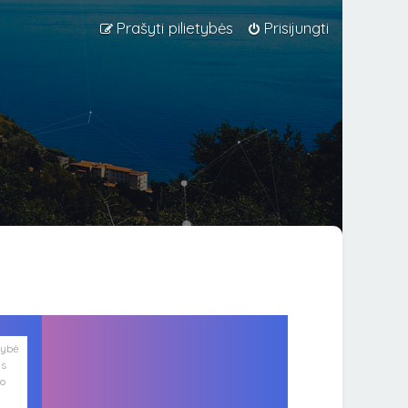
Prašyti pilietybės
Prisijungti
lybė
is
ko