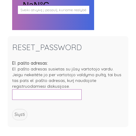
Sveiki atvykę į pasaulį, kuriame realybė
persipina su mistika. Pasaulį, kuris
plačiai atveria duris visokio plauko
būtybėms.
Antgamtinis pasaulis
Paieškos
Užimti veidai
RESET_PASSWORD
Parašai ir tekstai
Noriu meeto
Ištikimųjų būstinė
El. pašto adresas:
Nemirtingųjų būstinė
El. pašto adresas susietas su jūsų vartotojo vardu.
Jeigu nekeitėte jo per vartotojo valdymo pultą, tai bus
tas pats el. pašto adresas, kurį naudojote
registruodamiesi diskusijose.