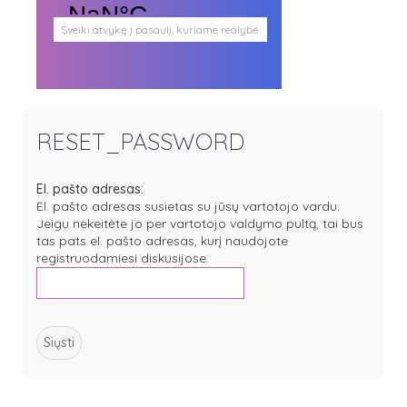
Sveiki atvykę į pasaulį, kuriame realybė
persipina su mistika. Pasaulį, kuris
plačiai atveria duris visokio plauko
būtybėms.
Antgamtinis pasaulis
Paieškos
Užimti veidai
RESET_PASSWORD
Parašai ir tekstai
Noriu meeto
Ištikimųjų būstinė
El. pašto adresas:
Nemirtingųjų būstinė
El. pašto adresas susietas su jūsų vartotojo vardu.
Jeigu nekeitėte jo per vartotojo valdymo pultą, tai bus
tas pats el. pašto adresas, kurį naudojote
registruodamiesi diskusijose.