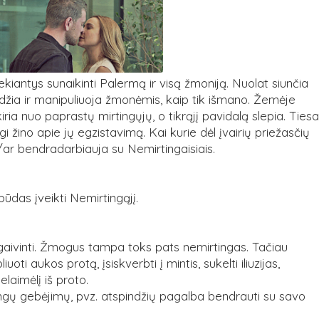
siekiantys sunaikinti Palermą ir visą žmoniją. Nuolat siunčia
idžia ir manipuliuoja žmonėmis, kaip tik išmano. Žemėje
kiria nuo paprastų mirtingųjų, o tikrąjį pavidalą slepia. Tiesa
gi žino apie jų egzistavimą. Kai kurie dėl įvairių priežasčių
/ar bendradarbiauja su Nemirtingaisiais.
būdas įveikti Nemirtingąjį.
atgaivinti. Žmogus tampa toks pats nemirtingas. Tačiau
uoti aukos protą, įsiskverbti į mintis, sukelti iliuzijas,
elaimėlį iš proto.
tingų gebėjimų, pvz. atspindžių pagalba bendrauti su savo