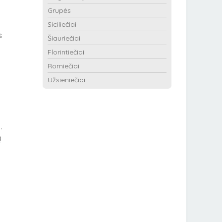
Grupės
Siciliečiai
s
Šiauriečiai
Florintiečiai
Romiečiai
Užsieniečiai
.
ą