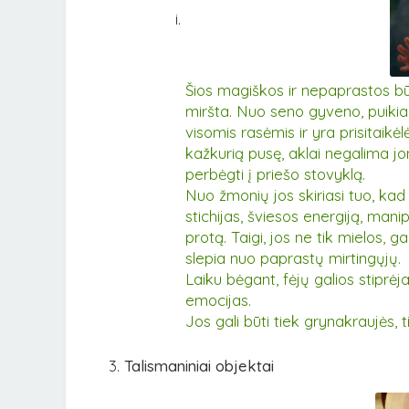
Šios magiškos ir nepaprastos būt
miršta. Nuo seno gyveno, puikiai
visomis rasėmis ir yra prisitaikė
kažkurią pusę, aklai negalima jom
perbėgti į priešo stovyklą.
Nuo žmonių jos skiriasi tuo, kad
stichijas, šviesos energiją, mani
protą. Taigi, jos ne tik mielos, g
slepia nuo paprastų mirtingųjų.
Laiku bėgant, fėjų galios stiprėj
emocijas.
Jos gali būti tiek grynakraujės, 
Talismaniniai objektai