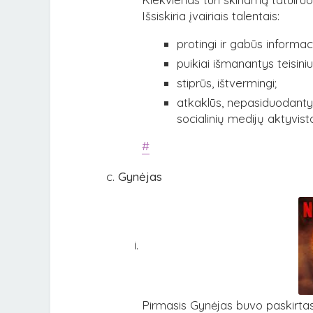
Išsiskiria įvairiais talentais:
protingi ir gabūs informa
puikiai išmanantys teisini
stiprūs, ištvermingi;
atkaklūs, nepasiduodantys
socialinių medijų aktyvista
#
Gynėjas
Pirmasis Gynėjas buvo paskirtas k