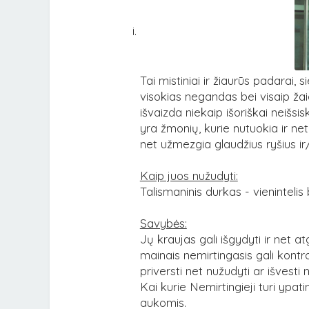
Tai mistiniai ir žiaurūs padarai, 
visokias negandas bei visaip ža
išvaizda niekaip išoriškai neišsis
yra žmonių, kurie nutuokia ir net
net užmezgia glaudžius ryšius ir
Kaip juos nužudyti:
Talismaninis durkas - vienintelis 
Savybės:
Jų kraujas gali išgydyti ir net 
mainais nemirtingasis gali kontroli
priversti net nužudyti ar išvesti n
Kai kurie Nemirtingieji turi ypa
aukomis.