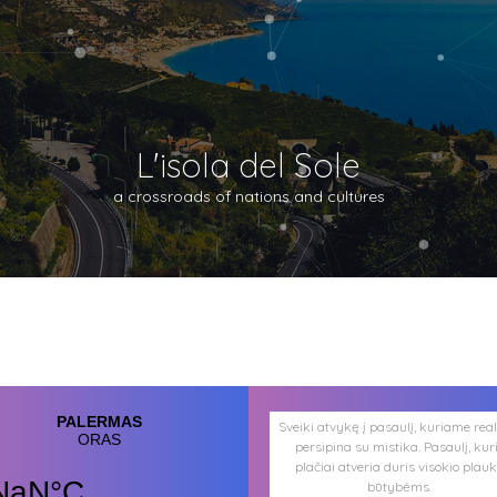
L'isola del Sole
a crossroads of nations and cultures
Sveiki atvykę į pasaulį, kuriame rea
persipina su mistika. Pasaulį, kur
plačiai atveria duris visokio plau
būtybėms.