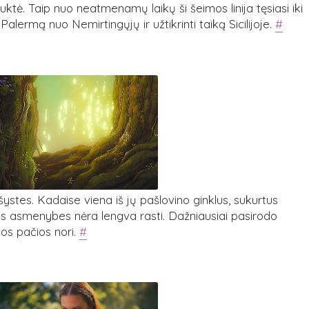
tė. Taip nuo neatmenamų laikų ši šeimos linija tęsiasi iki
Palermą nuo Nemirtingųjų ir užtikrinti taiką Sicilijoje.
#
ystes. Kadaise viena iš jų pašlovino ginklus, sukurtus
ias asmenybes nėra lengva rasti. Dažniausiai pasirodo
 jos pačios nori.
#