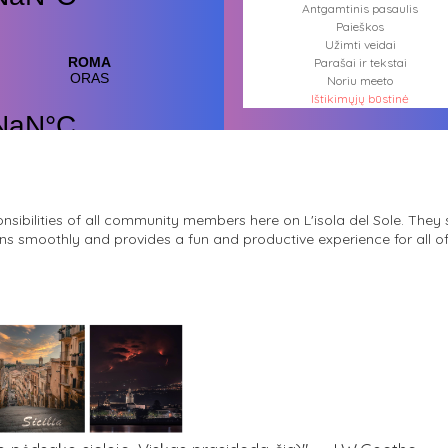
Antgamtinis pasaulis
Paieškos
Užimti veidai
Parašai ir tekstai
Noriu meeto
Ištikimųjų būstinė
Nemirtingųjų būstinė
onsibilities of all community members here on L'isola del Sole. They 
ns smoothly and provides a fun and productive experience for all of