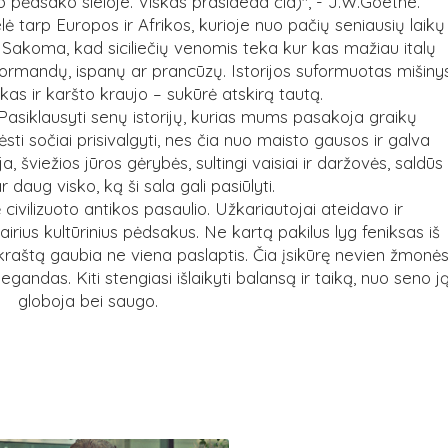
okio pėdsako sieloje. Viskas prasideda čia)", - J.W.Goethe.
elė tarp Europos ir Afrikos, kurioje nuo pačių seniausių laikų
os. Sakoma, kad siciliečių venomis teka kur kas mažiau italų
, normandų, ispanų ar prancūzų. Istorijos suformuotas mišiny
škas ir karšto kraujo – sukūrė atskirą tautą.
. Pasiklausyti senų istorijų, kurias mums pasakoja graikų
ėsti sočiai prisivalgyti, nes čia nuo maisto gausos ir galva
ija, šviežios jūros gėrybės, sultingi vaisiai ir daržovės, saldūs
r daug visko, ką ši sala gali pasiūlyti.
civilizuoto antikos pasaulio. Užkariautojai ateidavo ir
vairius kultūrinius pėdsakus. Ne kartą pakilus lyg feniksas iš
raštą gaubia ne viena paslaptis. Čia įsikūrę nevien žmonės
negandas. Kiti stengiasi išlaikyti balansą ir taiką, nuo seno j
globoja bei saugo.