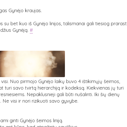
ingas Gynėjo kraujas.
u bet kuo iš Gynėjo linijos, talismanai gali tiesiog prarast
žudžius Gynėją.
#
ir visi. Nuo pirmojo Gynėjo laikų buvo 4 ištikimųjų šeimos,
t turi savo tvirtą hierarchiją ir kodeksą. Kiekvienas jų turi
resniesiems. Nepaklusnieji gali būti nušalinti. Iki šių dienų
. Ne visi ir nori rizikuoti savo gyvybe.
i ginti Gynėjo šeimos liniją.
otę ant kūno, kad atpažintų saviškius.