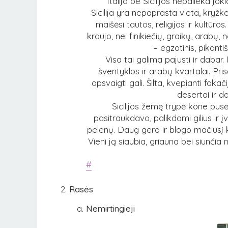
“Italija be Sicilijos nepalieka j
Sicilija yra nepaprasta vieta, kryžk
maišėsi tautos, religijos ir kultūr
kraujo, nei finikiečių, graikų, arabų
– egzotinis, pikanti
Visa tai galima pajusti ir dabar
šventyklos ir arabų kvartalai. Pris
apsvaigti gali. Šilta, kvepianti fokač
desertai ir da
Sicilijos žemę trypė kone pusė 
pasitraukdavo, palikdami gilius ir į
pelenų. Daug gero ir blogo mačiusį k
Vieni ją siaubia, griauna bei siunčia 
#
Rasės
Nemirtingieji