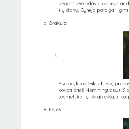
bėgant perimdavo jo sūnus ar duk
šių dienų. Gynėjo pareiga - ginti 
Orakulai
Asmuo, kuris teikia Dievų pranaš
kovoti prieš Nemirtinguosius. Š
tuomet, kai jų tikrai reikia, ir kai
Fėjos