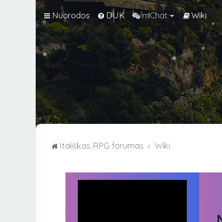
Nuorodos
DUK
mChat
Wiki
Itališkas RPG forumas
Wiki