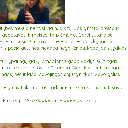
ybės niekuo neišsiskiria nuo kitų. Jos gimsta, bręsta ir
 adaptavosi ir maišosi tarp žmonių. Gerai sutaria su
lės. Pirmiausia žiūri savų interesų, prieš palaikydamos
is pasikliauti, nes niekada negali žinoti, kada jos sugalvos
 turi ypatingų galių: emocijomis geba valdyti skirtingas
puliuoti elektros srove, būti empatiškos ir valdyti žmogaus
alingos, bet ir labai pavojingos sąjungininkės. Savo galias
a, jeigu tik tinkamai jas ugdo ir išmoksta kontroliuoti savo
tiek maišyti
Nemirtingojo
ir
žmogaus
vaikai.
#