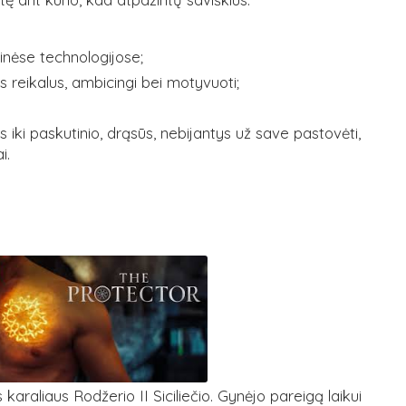
cinėse technologijose;
us reikalus, ambicingi bei motyvuoti;
 iki paskutinio, drąsūs, nebijantys už save pastovėti,
i.
araliaus Rodžerio II Siciliečio. Gynėjo pareigą laikui