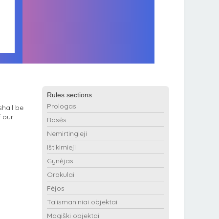
Rules sections
Prologas
shall be
 our
Rasės
Nemirtingieji
Ištikimieji
Gynėjas
Orakulai
Fėjos
Talismaniniai objektai
Magiški objektai