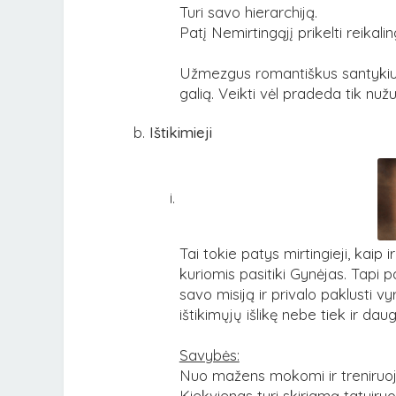
Turi savo hierarchiją.
Patį Nemirtingąjį prikelti reikal
Užmezgus romantiškus santykius s
galią. Veikti vėl pradeda tik nu
Ištikimieji
Tai tokie patys mirtingieji, kaip 
kuriomis pasitiki Gynėjas. Tapi pa
savo misiją ir privalo paklusti vy
ištikimųjų išlikę nebe tiek ir daug
Savybės:
Nuo mažens mokomi ir treniruojam
Kiekvienas turi skiriamą tatuiru