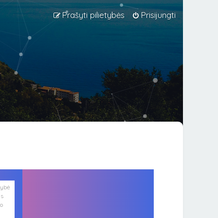
Prašyti pilietybės
Prisijungti
lybė
is
ko