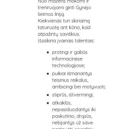
Nuo mažens mokomi ir
treniruojami ginti Gynėjo
šeimos liniją.
Kiekvienas turi skiriamą
tatuiruotę ant kūno, kad
atpažintų saviškius.
Išsiskiria įvairiais talentais:
protingi ir gabūs
informacinėse
technologijose;
puikiai išmanantys
teisinius reikalus,
ambicingi bei motyvuoti;
stiprūs, ištvermingi;
atkaklūs,
nepasiduodantys iki
paskutinio, drąsūs,
nebijantys už save