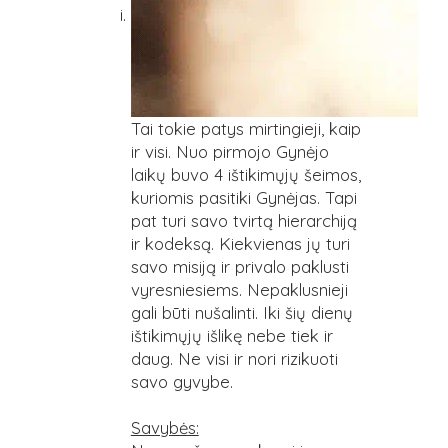
Tai tokie patys mirtingieji, kaip
ir visi. Nuo pirmojo Gynėjo
laikų buvo 4 ištikimųjų šeimos,
kuriomis pasitiki Gynėjas. Tapi
pat turi savo tvirtą hierarchiją
ir kodeksą. Kiekvienas jų turi
savo misiją ir privalo paklusti
vyresniesiems. Nepaklusnieji
gali būti nušalinti. Iki šių dienų
ištikimųjų išlikę nebe tiek ir
daug. Ne visi ir nori rizikuoti
savo gyvybe.
Savybės: