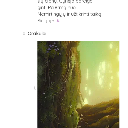
šių dienų. Gynėjo pareiga -
ginti Palermą nuo
Nemirtingųjų ir užtikrinti taiką
Sicilijoje.
#
Orakulai