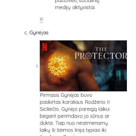
pastovėti, socialinių
medijų aktyvistai.
#
Gynėjas
Pirmasis Gynėjas buvo
paskirtas karaliaus Rodžerio II
Siciliečio. Gynėjo pareigą laikui
bėgant perimdavo jo sūnus ar
duktė. Taip nuo neatmenamų
laikų ši šeimos linija tęsiasi iki