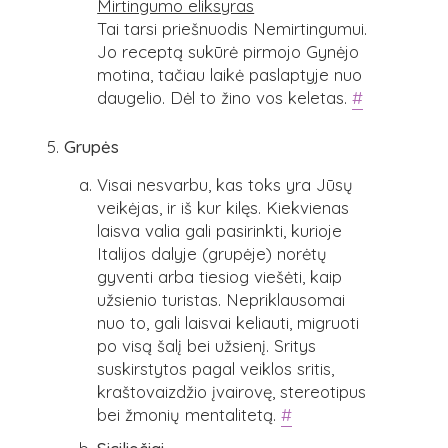
Mirtingumo eliksyras
Tai tarsi priešnuodis Nemirtingumui.
Jo receptą sukūrė pirmojo Gynėjo
motina, tačiau laikė paslaptyje nuo
daugelio. Dėl to žino vos keletas.
#
Grupės
Visai nesvarbu, kas toks yra Jūsų
veikėjas, ir iš kur kilęs. Kiekvienas
laisva valia gali pasirinkti, kurioje
Italijos dalyje (grupėje) norėtų
gyventi arba tiesiog viešėti, kaip
užsienio turistas. Nepriklausomai
nuo to, gali laisvai keliauti, migruoti
po visą šalį bei užsienį. Sritys
suskirstytos pagal veiklos sritis,
kraštovaizdžio įvairovę, stereotipus
bei žmonių mentalitetą.
#