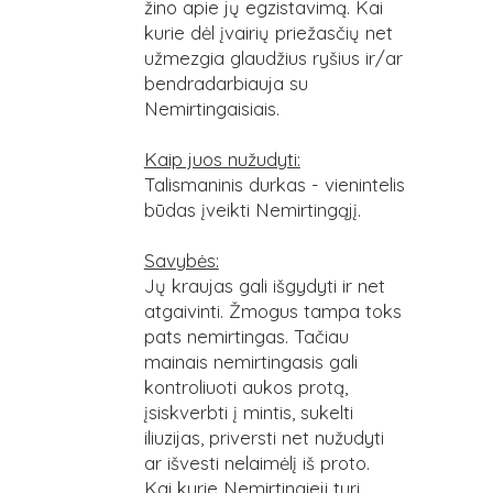
žino apie jų egzistavimą. Kai
kurie dėl įvairių priežasčių net
užmezgia glaudžius ryšius ir/ar
bendradarbiauja su
Nemirtingaisiais.
Kaip juos nužudyti:
Talismaninis durkas - vienintelis
būdas įveikti Nemirtingąjį.
Savybės:
Jų kraujas gali išgydyti ir net
atgaivinti. Žmogus tampa toks
pats nemirtingas. Tačiau
mainais nemirtingasis gali
kontroliuoti aukos protą,
įsiskverbti į mintis, sukelti
iliuzijas, priversti net nužudyti
ar išvesti nelaimėlį iš proto.
Kai kurie Nemirtingieji turi