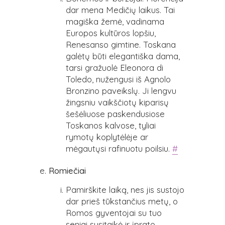
dar mena Medičių laikus. Tai
magiška žemė, vadinama
Europos kultūros lopšiu,
Renesanso gimtine. Toskana
galėtų būti elegantiška dama,
tarsi gražuolė Eleonora di
Toledo, nužengusi iš Agnolo
Bronzino paveikslų. Ji lengvu
žingsniu vaikščiotų kiparisų
šešėliuose paskendusiose
Toskanos kalvose, tyliai
rymotų koplytėlėje ar
mėgautųsi rafinuotu poilsiu.
#
Romiečiai
Pamirškite laiką, nes jis sustojo
dar prieš tūkstančius metų, o
Romos gyventojai su tuo
seniai susitaikė ir įprato.