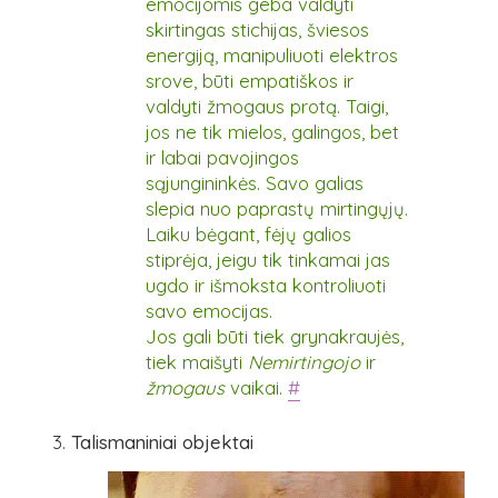
emocijomis geba valdyti
skirtingas stichijas, šviesos
energiją, manipuliuoti elektros
srove, būti empatiškos ir
valdyti žmogaus protą. Taigi,
jos ne tik mielos, galingos, bet
ir labai pavojingos
sąjungininkės. Savo galias
slepia nuo paprastų mirtingųjų.
Laiku bėgant, fėjų galios
stiprėja, jeigu tik tinkamai jas
ugdo ir išmoksta kontroliuoti
savo emocijas.
Jos gali būti tiek grynakraujės,
tiek maišyti
Nemirtingojo
ir
žmogaus
vaikai.
#
Talismaniniai objektai