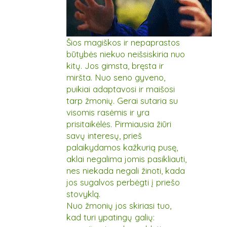
Šios magiškos ir nepaprastos
būtybės niekuo neišsiskiria nuo
kitų. Jos gimsta, bręsta ir
miršta. Nuo seno gyveno,
puikiai adaptavosi ir maišosi
tarp žmonių. Gerai sutaria su
visomis rasėmis ir yra
prisitaikėlės. Pirmiausia žiūri
savų interesų, prieš
palaikydamos kažkurią pusę,
aklai negalima jomis pasikliauti,
nes niekada negali žinoti, kada
jos sugalvos perbėgti į priešo
stovyklą.
Nuo žmonių jos skiriasi tuo,
kad turi ypatingų galių: