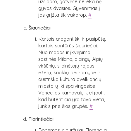
užsidaro, gatvėse nelieka nė
gyvos dvasios. Gyvenimas į
jas grįžta tik vakarop.
#
Šiauriečiai
Kartais arogantiški ir pasipūtę,
kartais santūrūs šiauriečiai.
Nuo mados ir įkvėpimo
sostinės Milano, didingų Alpių
viršūnių, slidinėtojų rojaus,
ežerų, krioklių bei ramybe ir
austriška kultūra dvelkiančių
miestelių iki spalvingosios
Venecijos karnavalų. Jei jauti,
kad būtent čia yra tavo vieta,
junkis prie šios grupės.
#
Florintiečiai
Bohemos ir buržujai. Florencija