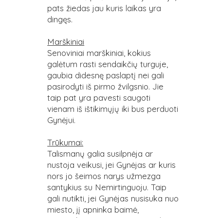
pats žiedas jau kuris laikas yra
dingęs.
Marškiniai
Senoviniai marškiniai, kokius
galėtum rasti sendaikčių turguje,
gaubia didesnę paslaptį nei gali
pasirodyti iš pirmo žvilgsnio. Jie
taip pat yra pavesti saugoti
vienam iš ištikimųjų iki bus perduoti
Gynėjui.
Trūkumai:
Talismanų galia susilpnėja ar
nustoja veikusi, jei Gynėjas ar kuris
nors jo šeimos narys užmezga
santykius su Nemirtinguoju. Taip
gali nutikti, jei Gynėjas nusisuka nuo
miesto, jį apninka baimė,