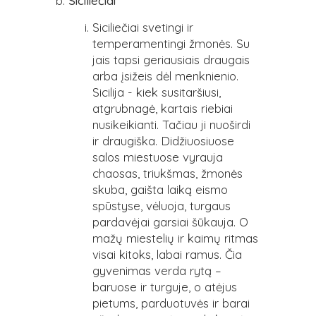
Siciliečiai
Siciliečiai svetingi ir
temperamentingi žmonės. Su
jais tapsi geriausiais draugais
arba įsižeis dėl menknienio.
Sicilija - kiek susitaršiusi,
atgrubnagė, kartais riebiai
nusikeikianti. Tačiau ji nuoširdi
ir draugiška. Didžiuosiuose
salos miestuose vyrauja
chaosas, triukšmas, žmonės
skuba, gaišta laiką eismo
spūstyse, vėluoja, turgaus
pardavėjai garsiai šūkauja. O
mažų miestelių ir kaimų ritmas
visai kitoks, labai ramus. Čia
gyvenimas verda rytą –
baruose ir turguje, o atėjus
pietums, parduotuvės ir barai