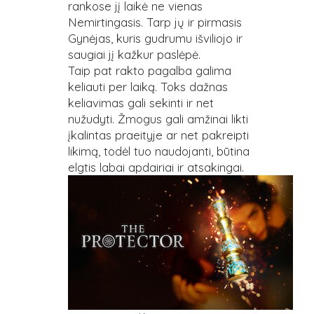
rankose jį laikė ne vienas
Nemirtingasis. Tarp jų ir pirmasis
Gynėjas, kuris gudrumu išviliojo ir
saugiai jį kažkur paslėpė.
Taip pat rakto pagalba galima
keliauti per laiką. Toks dažnas
keliavimas gali sekinti ir net
nužudyti. Žmogus gali amžinai likti
įkalintas praeityje ar net pakreipti
likimą, todėl tuo naudojanti, būtina
elgtis labai apdairiai ir atsakingai.