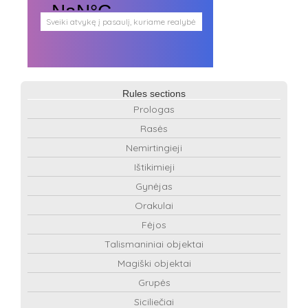
Sveiki atvykę į pasaulį, kuriame realybė
persipina su mistika. Pasaulį, kuris
plačiai atveria duris visokio plauko
būtybėms.
Antgamtinis pasaulis
Paieškos
Rules sections
Užimti veidai
Prologas
Parašai ir tekstai
Noriu meeto
Rasės
Ištikimųjų būstinė
Nemirtingųjų būstinė
Nemirtingieji
Ištikimieji
Gynėjas
Orakulai
Fėjos
Talismaniniai objektai
Magiški objektai
Grupės
Siciliečiai