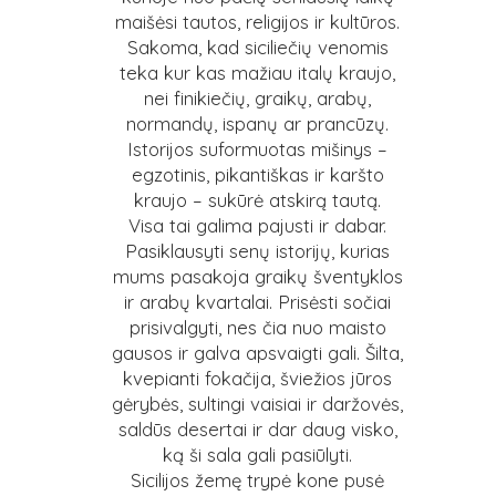
maišėsi tautos, religijos ir kultūros.
Sakoma, kad siciliečių venomis
teka kur kas mažiau italų kraujo,
nei finikiečių, graikų, arabų,
normandų, ispanų ar prancūzų.
Istorijos suformuotas mišinys –
egzotinis, pikantiškas ir karšto
kraujo – sukūrė atskirą tautą.
Visa tai galima pajusti ir dabar.
Pasiklausyti senų istorijų, kurias
mums pasakoja graikų šventyklos
ir arabų kvartalai. Prisėsti sočiai
prisivalgyti, nes čia nuo maisto
gausos ir galva apsvaigti gali. Šilta,
kvepianti fokačija, šviežios jūros
gėrybės, sultingi vaisiai ir daržovės,
saldūs desertai ir dar daug visko,
ką ši sala gali pasiūlyti.
Sicilijos žemę trypė kone pusė