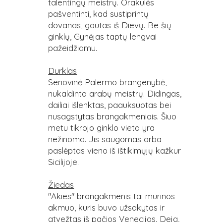
talentingų meistrų. Orakulės
pašventinti, kad sustiprintų
dovanas, gautas iš Dievų. Be šių
ginklų, Gynėjas taptų lengvai
pažeidžiamu.
Durklas
Senovinė Palermo brangenybė,
nukaldinta arabų meistrų. Didingas,
dailiai išlenktas, paauksuotas bei
nusagstytas brangakmeniais. Šiuo
metu tikrojo ginklo vieta yra
nežinoma. Jis saugomas arba
paslėptas vieno iš ištikimųjų kažkur
Sicilijoje.
Žiedas
"Akies" brangakmenis tai murinos
akmuo, kuris buvo užsakytas ir
atvežtas iš pačios Venecijos. Deja,