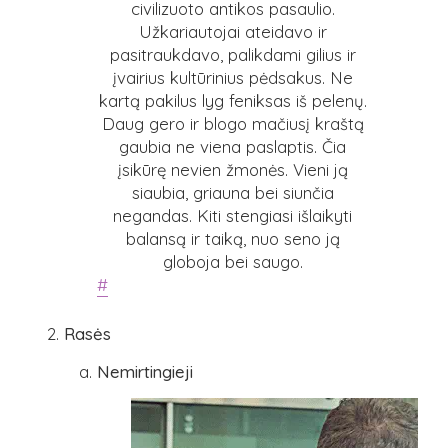
civilizuoto antikos pasaulio.
Užkariautojai ateidavo ir
pasitraukdavo, palikdami gilius ir
įvairius kultūrinius pėdsakus. Ne
kartą pakilus lyg feniksas iš pelenų.
Daug gero ir blogo mačiusį kraštą
gaubia ne viena paslaptis. Čia
įsikūrę nevien žmonės. Vieni ją
siaubia, griauna bei siunčia
negandas. Kiti stengiasi išlaikyti
balansą ir taiką, nuo seno ją
globoja bei saugo.
#
Rasės
Nemirtingieji