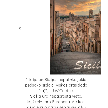
“Italija be Sicilijos nepalieka jokio
pėdsako sieloje. Viskas prasideda
čia)", - J.W.Goethe.
Sicilija yra nepaprasta vieta,
kryžkelė tarp Europos ir Afrikos,
kurioje nuo pačių seniausių laikų