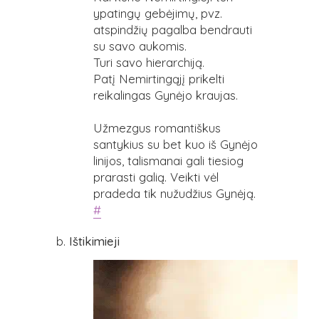
ypatingų gebėjimų, pvz.
atspindžių pagalba bendrauti
su savo aukomis.
Turi savo hierarchiją.
Patį Nemirtingąjį prikelti
reikalingas Gynėjo kraujas.
Užmezgus romantiškus
santykius su bet kuo iš Gynėjo
linijos, talismanai gali tiesiog
prarasti galią. Veikti vėl
pradeda tik nužudžius Gynėją.
#
Ištikimieji