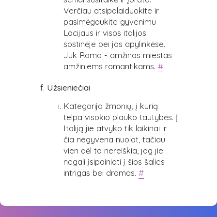
Verčiau atsipalaiduokite ir
pasimėgaukite gyvenimu
Lacijaus ir visos italijos
sostinėje bei jos apylinkėse.
Juk Roma - amžinas miestas
amžiniems romantikams.
#
Užsieniečiai
Kategorija žmonių, į kurią
telpa visokio plauko tautybės. Į
Italiją jie atvyko tik laikinai ir
čia negyvena nuolat, tačiau
vien dėl to nereiškia, jog jie
negali įsipainioti į šios šalies
intrigas bei dramas.
#