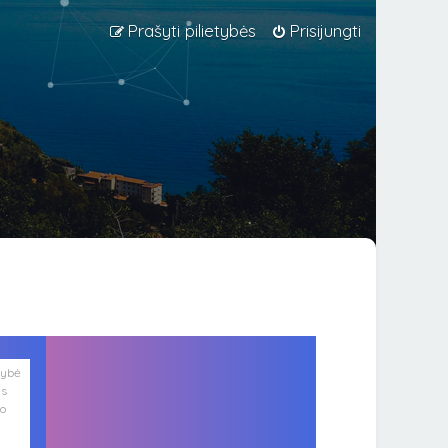
Prašyti pilietybės
Prisijungti
lybė
is
ko