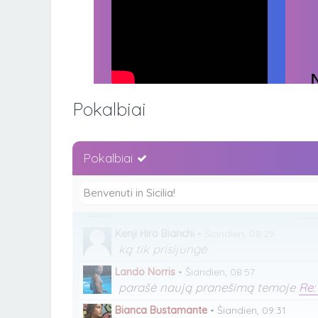
Charlotte Sine
•
Šiandien, 00:18
parašė naują pranešimą temoje
Re:
Pokalbiai
Bianca Bustamante
•
Šiandien, 00:18
ką tik prisijungė
Pokalbiai
Bianca Bustamante
•
Šiandien, 00:20
parašė naują pranešimą temoje
Re:
Benvenuti in Sicilia!
Charles Mark Leclerc
•
Šiandien, 01:01
parašė naują pranešimą temoje
Re:
Kenji Hiro Bianchi
•
Šiandien, 08:29
ką tik prisijungė
Lando Norris
•
Šiandien, 08:57
parašė naują pranešimą temoje
Re:
Bianca Bustamante
•
Šiandien, 09:31