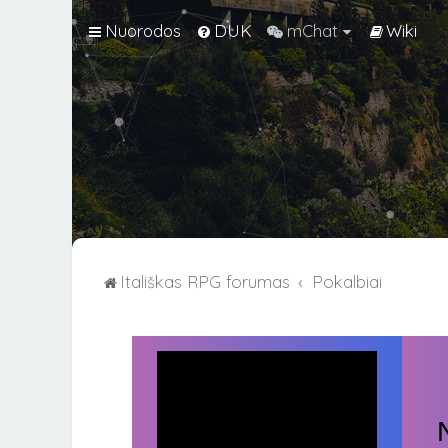
Nuorodos
DUK
mChat
Wiki
Itališkas RPG forumas
Pokalbiai