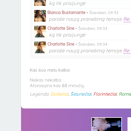
ką tik prisijungė
Bianca Bustamante
•
Šiandien, 09:33
parašė naują pranešimą temoje
Re:
Charlotte Sine
•
Šiandien, 09:33
ką tik prisijungė
Charlotte Sine
•
Šiandien, 09:34
parašė naują pranešimą temoje
Re:
Kas šiuo metu kalba
Niekas nekalba
Atsinaujina kas
60
minučių
Legenda:
Siciliečiai
,
Šiauriečiai
,
Florintiečiai
,
Romie