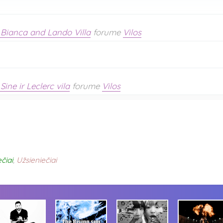
 Bianca and Lando Villa
forume
Vilos
 Sine ir Leclerc vila
forume
Vilos
čiai
,
Užsieniečiai