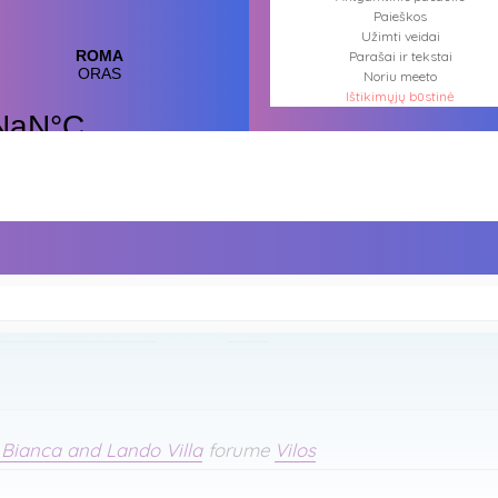
Paieškos
Užimti veidai
Parašai ir tekstai
Noriu meeto
Ištikimųjų būstinė
Nemirtingųjų būstinė
 Sine ir Leclerc vila
forume
Vilos
 Bianca and Lando Villa
forume
Vilos
 Sine ir Leclerc vila
forume
Vilos
 Bianca and Lando Villa
forume
Vilos