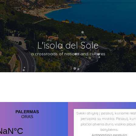
L'isola del Sole
a crossroads of nations and cultures
Sveiki atvykę į pasaulį, kuriame rea
persipina su mistika. Pasaulį, kur
plačiai atveria duris visokio plau
būtybėms.
Antgamtinis pasaulis