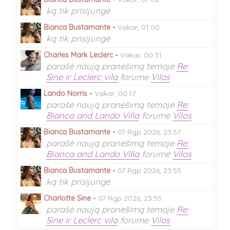
ką tik prisijungė
Bianca Bustamante
•
Vakar, 01:00
ką tik prisijungė
Charles Mark Leclerc
•
Vakar, 00:31
parašė naują pranešimą temoje
Re:
Sine ir Leclerc vila
forume
Vilos
Lando Norris
•
Vakar, 00:17
parašė naują pranešimą temoje
Re:
Bianca and Lando Villa
forume
Vilos
Bianca Bustamante
•
07 Rgp 2026, 23:57
parašė naują pranešimą temoje
Re:
Bianca and Lando Villa
forume
Vilos
Bianca Bustamante
•
07 Rgp 2026, 23:55
ką tik prisijungė
Charlotte Sine
•
07 Rgp 2026, 23:55
parašė naują pranešimą temoje
Re:
Sine ir Leclerc vila
forume
Vilos