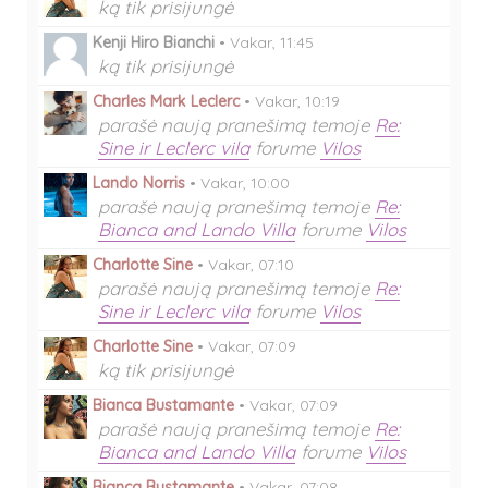
ką tik prisijungė
Kenji Hiro Bianchi
•
Vakar, 11:45
ką tik prisijungė
Charles Mark Leclerc
•
Vakar, 10:19
parašė naują pranešimą temoje
Re:
Sine ir Leclerc vila
forume
Vilos
Lando Norris
•
Vakar, 10:00
parašė naują pranešimą temoje
Re:
Bianca and Lando Villa
forume
Vilos
Charlotte Sine
•
Vakar, 07:10
parašė naują pranešimą temoje
Re:
Sine ir Leclerc vila
forume
Vilos
Charlotte Sine
•
Vakar, 07:09
ką tik prisijungė
Bianca Bustamante
•
Vakar, 07:09
parašė naują pranešimą temoje
Re:
Bianca and Lando Villa
forume
Vilos
Bianca Bustamante
•
Vakar, 07:08