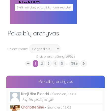
Sveiki atvykę į pasaulį, kuriame realybė
persipina su mistika. Pasaulį, kuris
plačiai atveria duris visokio plauko
būtybėms.
Antgamtinis pasaulis
Paieškos
Pokalbių archyvas
Užimti veidai
Parašai ir tekstai
Noriu meeto
Ištikimųjų būstinė
Select room:
Nemirtingųjų būstinė
Iš viso pranešimų:
39627
1
…
2
3
4
5
1586
Kitas
Puslapis
1
iš
1586
Pokalbių archyvas
Kenji Hiro Bianchi
•
Šiandien, 14:04
ką tik prisijungė
Charlotte Sine
•
Šiandien, 12:02