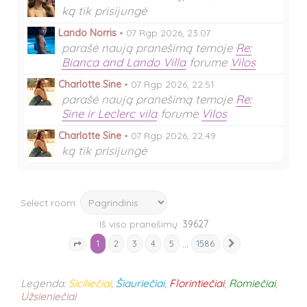
ką tik prisijungė
Lando Norris
•
07 Rgp 2026, 23:07
parašė naują pranešimą temoje
Re:
Bianca and Lando Villa
forume
Vilos
Charlotte Sine
•
07 Rgp 2026, 22:51
parašė naują pranešimą temoje
Re:
Sine ir Leclerc vila
forume
Vilos
Charlotte Sine
•
07 Rgp 2026, 22:49
ką tik prisijungė
Select room:
Iš viso pranešimų:
39627
1
…
2
3
4
5
1586
Kitas
Puslapis
1
iš
1586
Legenda:
Siciliečiai
,
Šiauriečiai
,
Florintiečiai
,
Romiečiai
,
Užsieniečiai