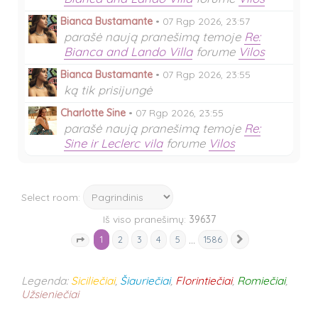
Bianca Bustamante
•
07 Rgp 2026, 23:57
parašė naują pranešimą temoje
Re:
Bianca and Lando Villa
forume
Vilos
Bianca Bustamante
•
07 Rgp 2026, 23:55
ką tik prisijungė
Charlotte Sine
•
07 Rgp 2026, 23:55
parašė naują pranešimą temoje
Re:
Sine ir Leclerc vila
forume
Vilos
Select room:
Iš viso pranešimų:
39637
1
…
2
3
4
5
1586
Kitas
Puslapis
1
iš
1586
Legenda:
Siciliečiai
,
Šiauriečiai
,
Florintiečiai
,
Romiečiai
,
Užsieniečiai