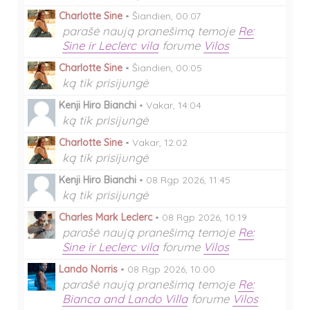
Charlotte Sine
•
Šiandien, 00:07
parašė naują pranešimą temoje
Re:
Sine ir Leclerc vila
forume
Vilos
Charlotte Sine
•
Šiandien, 00:05
ką tik prisijungė
Kenji Hiro Bianchi
•
Vakar, 14:04
ką tik prisijungė
Charlotte Sine
•
Vakar, 12:02
ką tik prisijungė
Kenji Hiro Bianchi
•
08 Rgp 2026, 11:45
ką tik prisijungė
Charles Mark Leclerc
•
08 Rgp 2026, 10:19
parašė naują pranešimą temoje
Re:
Sine ir Leclerc vila
forume
Vilos
Lando Norris
•
08 Rgp 2026, 10:00
parašė naują pranešimą temoje
Re:
Bianca and Lando Villa
forume
Vilos