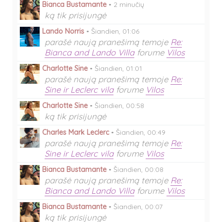
Bianca Bustamante
•
2 minučių
ką tik prisijungė
Lando Norris
•
Šiandien, 01:06
parašė naują pranešimą temoje
Re:
Bianca and Lando Villa
forume
Vilos
Charlotte Sine
•
Šiandien, 01:01
parašė naują pranešimą temoje
Re:
Sine ir Leclerc vila
forume
Vilos
Charlotte Sine
•
Šiandien, 00:58
ką tik prisijungė
Charles Mark Leclerc
•
Šiandien, 00:49
parašė naują pranešimą temoje
Re:
Sine ir Leclerc vila
forume
Vilos
Bianca Bustamante
•
Šiandien, 00:08
parašė naują pranešimą temoje
Re:
Bianca and Lando Villa
forume
Vilos
Bianca Bustamante
•
Šiandien, 00:07
ką tik prisijungė