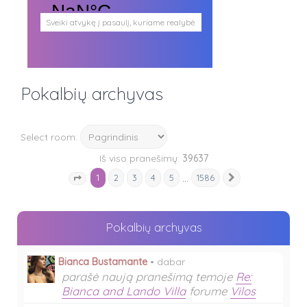
Sveiki atvykę į pasaulį, kuriame realybė
persipina su mistika. Pasaulį, kuris
plačiai atveria duris visokio plauko
būtybėms.
Antgamtinis pasaulis
Paieškos
Pokalbių archyvas
Užimti veidai
Parašai ir tekstai
Noriu meeto
Ištikimųjų būstinė
Select room:
Nemirtingųjų būstinė
Iš viso pranešimų:
39637
1
…
2
3
4
5
1586
Kitas
Puslapis
1
iš
1586
Pokalbių archyvas
Bianca Bustamante
•
dabar
parašė naują pranešimą temoje
Re:
Bianca and Lando Villa
forume
Vilos